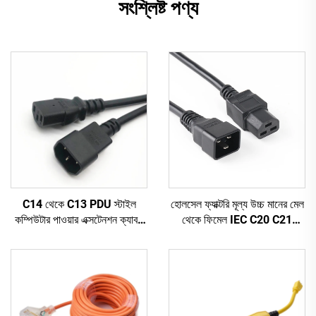
সংশ্লিষ্ট পণ্য
C14 থেকে C13 PDU স্টাইল
হোলসেল ফ্যাক্টরি মূল্য উচ্চ মানের মেল
কম্পিউটার পাওয়ার এক্সটেনশন ক্যাবল
থেকে ফিমেল IEC C20 C21
1.5M / কালো কম্পিউটার পাওয়ার
PDU/UPS এক্সটেনশন কর্ড
এক্সটেনশন কর্ড 10A IEC-320-
C14 থেকে IEC-320-C13