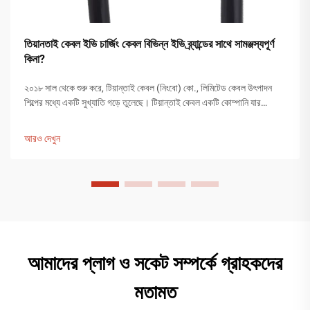
তিয়ানতাই কেবল ইভি চার্জিং কেবল বিভিন্ন ইভি ব্র্যান্ডের সাথে সামঞ্জস্যপূর্ণ
কিনা?
২০১৮ সাল থেকে শুরু করে, টিয়ান্তাই কেবল (নিংবো) কো., লিমিটেড কেবল উৎপাদন
শিল্পের মধ্যে একটি সুখ্যাতি গড়ে তুলেছে। টিয়ান্তাই কেবল একটি কোম্পানি যার
১২,০০০ বর্গমিটারের বেশি উৎপাদন কারখানা রয়েছে এবং ২০০ জনের বেশি কর্মচারী
উৎপাদন কার্যক্রমে নিযুক্ত রয়েছেন...
আরও দেখুন
আমাদের প্লাগ ও সকেট সম্পর্কে গ্রাহকদের
মতামত