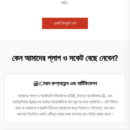
পারি।
একটি উদ্ধৃতি পান
কেন আমাদের প্লাগ ও সকেট বেছে নেবেন?
글োবাল কম্প্লায়েন্স এবং সার্টিফিকেশন
আমাদের প্লাগ ও সকেটগুলি ইউরোপের VDE, উত্তর আমেরিকার UL এবং
অস্ট্রেলিয়ার SAA সহ কঠোর আন্তর্জাতিক মান পূরণের জন্য প্রমাণিত। এটি নিশ্চিত
করে যে আমাদের পণ্যগুলি বিভিন্ন প্রয়োগের জন্য নিরাপদ ও বিশ্বস্ত, যার ফলে
আপনার সিস্টেমে এগুলি একীভূত করার সময় আপনার মনে শান্তি বজায় থাকে।