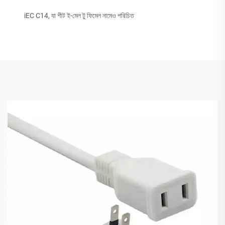
iEC C14, যা শীট ই-মেল টু ফিমেল নামেও পরিচিত