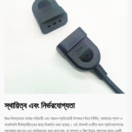
স্থায়িত্ব এবং নির্ভরযোগ্যতা
উচ্চ-বিশুদ্ধতার তামার পরিবাহী এবং আগুন-প্রতিরোধী উপকরণ দিয়ে নির্মিত, আমাদের প্লাগ ও
সকেটগুলি দীর্ঘস্থায়ীত্বের জন্য ডিজাইন করা হয়েছে। এই টেকসই গুণটির ফলে প্রতিস্থাপনের
প্রয়োজন কম হয় এবং কার্যক্রমের খরচ কমে যায়, যা বাসগৃহ ও শিল্প উভয় ক্ষেত্রের জন্য একটি