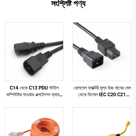
সংশ্লিষ্ট পণ্য
C14 থেকে C13 PDU স্টাইল
হোলসেল ফ্যাক্টরি মূল্য উচ্চ মানের মেল
কম্পিউটার পাওয়ার এক্সটেনশন ক্যাবল
থেকে ফিমেল IEC C20 C21
1.5M / কালো কম্পিউটার পাওয়ার
PDU/UPS এক্সটেনশন কর্ড
এক্সটেনশন কর্ড 10A IEC-320-
C14 থেকে IEC-320-C13