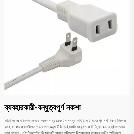
ব্যবহারকারী-বন্ধুত্বপূর্ণ নকশা
আমাদের এক্সটেনশন লিডের সহজ-বোধ্য ডিজাইন সমস্ত আউটলেটে সহজ প্রবেশাধিকার নিশ্চিত
করে, যা ব্যবহারকারীদের প্রয়োজন অনুযায়ী ডিভাইসগুলি সংযুক্ত ও বিচ্ছিন্ন করতে সুবিধাজনক
করে তোলে। এই চিন্তাশীল ডিজাইনটি ব্যস্ত পরিবেশে বিশেষভাবে ব্যবহারকারীর অভিজ্ঞতা