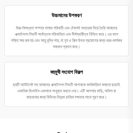
উচ্চমানের উপকরণ
উচ্চ-বিশুদ্ধতা সম্পন্ন তামার পরিবাহী এবং টেকসই অন্তরক দিয়ে তৈরি আমাদের
এক্সটেনশন লিডটি সর্বোত্তম পরিবাহিতা এবং দীর্ঘস্থায়ীত্ব নিশ্চিত করে। এর ফলে
শক্তি ক্ষয় কম হয় এবং আয়ু বৃদ্ধি পায়, যা গৃহ ও শিল্প উভয় প্রয়োগের জন্য খরচ-কার্যকর
সমাধান প্রদান করে।
বহুমুখী সংযোগ বিকল্প
ছয়টি আউটলেট সহ আমাদের এক্সটেনশন লিডটি আপনাকে কার্যকারিতা কমানো ছাড়াই
একাধিক ডিভাইস একসাথে সংযুক্ত করতে দেয়। এটি আপনার বাড়ি, অফিস বা
কারখানার জন্য বিভিন্ন বিদ্যুৎ চাহিদা দক্ষতার সাথে পূরণ করে।