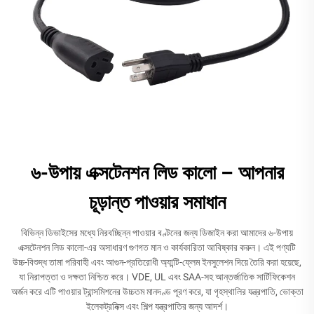
৬-উপায় এক্সটেনশন লিড কালো – আপনার
চূড়ান্ত পাওয়ার সমাধান
বিভিন্ন ডিভাইসের মধ্যে নিরবচ্ছিন্ন পাওয়ার বণ্টনের জন্য ডিজাইন করা আমাদের ৬-উপায়
এক্সটেনশন লিড কালো-এর অসাধারণ গুণগত মান ও কার্যকারিতা আবিষ্কার করুন। এই পণ্যটি
উচ্চ-বিশুদ্ধ তামা পরিবাহী এবং আগুন-প্রতিরোধী অ্যান্টি-ফ্লেম ইনসুলেশন দিয়ে তৈরি করা হয়েছে,
যা নিরাপত্তা ও দক্ষতা নিশ্চিত করে। VDE, UL এবং SAA-সহ আন্তর্জাতিক সার্টিফিকেশন
অর্জন করে এটি পাওয়ার ট্রান্সমিশনের উচ্চতম মানদণ্ড পূরণ করে, যা গৃহস্থালির যন্ত্রপাতি, ভোক্তা
ইলেকট্রনিক্স এবং শিল্প যন্ত্রপাতির জন্য আদর্শ।