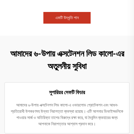
একটি উদ্ধৃতি পান
আমাদের ৬-উপায় এক্সটেনশন লিড কালো-এর
অতুলনীয় সুবিধা
সুপারিয়র সেফটি ফিচার
আমাদের ৬-উপায় এক্সটেনশন লিড কালো-এ ওভারলোড প্রোটেকশন এবং আগুন-
প্রতিরোধী উপকরণসহ উন্নত নিরাপত্তা ব্যবস্থা রয়েছে। এটি আপনার ডিভাইসগুলিকে
পাওয়ার সার্জ ও অতিরিক্ত তাপের বিরুদ্ধে রক্ষা করে, যা দৈনন্দিন ব্যবহারের জন্য
আপনাকে নিরাপত্তার আশ্বাস প্রদান করে।