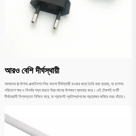
আরও বেশি দীর্ঘস্থায়ী
আমাদের 6-উপায় এক্সটেনশন লিড কালো দীর্ঘস্থায়ী হওয়ার জন্য তৈরি করা হয়েছে, যা চাপসহ
পরিবেশে ক্ষয় ও বিপর্যয় সহ্য করতে উচ্চ-মানের উপকরণ ব্যবহার করে। এই টেকসই গুণটি
দীর্ঘমেয়াদী বিশ্বস্ততা নিশ্চিত করে, যা প্রায়শই প্রতিস্থাপনের প্রয়োজন কমিয়ে খরচ বাঁচায়।