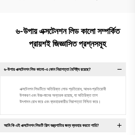
৬-উপায় এক্সটেনশন লিড কালো সম্পর্কিত
প্রায়শই জিজ্ঞাসিত প্রশ্নসমূহ
৬-উপায় এক্সটেনশন লিড কালো-এ কোন নিরাপত্তা বৈশিষ্ট্য রয়েছে?
এক্সটেনশন লিডটিতে অতিরিক্ত লোড প্রতিরোধ, আগুন-প্রতিরোধী
উপকরণ এবং উচ্চ-মানের অন্তরক রয়েছে, যা অতিরিক্ত তাপ
উৎপাদন রোধ করে এবং ব্যবহারকারীর নিরাপত্তা নিশ্চিত করে।
আমি কি এই এক্সটেনশন লিডটি শিল্প যন্ত্রপাতির জন্য ব্যবহার করতে পারি?