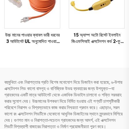
উচ্চ মানের পাওয়ার ক্যাবল ভারী ধরনের
15 অ্যাম্প অটো রিসেট ইনলাইন
3 আউটলেট UL অনুমোদিত পাওয়ার
জিএফসিআই এক্সটেনশন কর্ড 2-ফুট
এক্সটেনশন কর্ড তিন পিন প্লাগ সহ
ভারী ধরনের 3 তারযুক্ত 3-প্রং
গ্রাউন্ডেড প্লাগ সহ 3 টি বৈদ্যুতিক
পাওয়ার আউটলেট
বহুমুখিতা এবং নিরাপত্তার প্রতি বিশেষ মনোযোগ দিয়ে ডিজাইন করা হয়েছে, ৬-উপায়
এক্সটেনশন লিড কালো বাসগৃহ ও বাণিজ্যিক উভয় ব্যবহারের জন্য উপযুক্ত—যা
গ্রাহকদের একটি মাত্র আউটলেট থেকে একাধিক ডিভাইস চালানো ও শক্তি সরবরাহ
করার সুযোগ দেয়। উচ্চমানের উপকরণ দিয়ে নির্মিত হওয়ায় এই পণ্যটি চাপসৃষ্টিকারী
পরিবেশে নিরাপদ ও বিশ্বস্তভাবে কাজ করার নিশ্চয়তা প্রদান করে। এছাড়াও, সরল
কালো রং এক্সটেনশন লিডটিকে যেকোনো আধুনিক ডিজাইনের স্থানে সুন্দরভাবে মিশিয়ে
দেয়। গুণগত মান ও নিরাপত্তা-সচেতন গ্রাহকদের জন্য আদর্শ, এই এক্সটেনশন
লিডটি বিশ্বব্যাপী বাজারের নিরাপত্তা ও নির্মাণ প্রয়োজনীয়তা পূরণ করে।