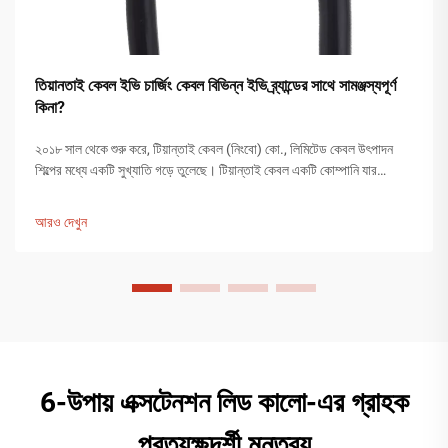
তিয়ানতাই কেবল ইভি চার্জিং কেবল বিভিন্ন ইভি ব্র্যান্ডের সাথে সামঞ্জস্যপূর্ণ
কিনা?
২০১৮ সাল থেকে শুরু করে, টিয়ান্তাই কেবল (নিংবো) কো., লিমিটেড কেবল উৎপাদন
শিল্পের মধ্যে একটি সুখ্যাতি গড়ে তুলেছে। টিয়ান্তাই কেবল একটি কোম্পানি যার
১২,০০০ বর্গমিটারের বেশি উৎপাদন কারখানা রয়েছে এবং ২০০ জনের বেশি কর্মচারী
উৎপাদন কার্যক্রমে নিযুক্ত রয়েছেন...
আরও দেখুন
6-উপায় এক্সটেনশন লিড কালো-এর গ্রাহক
প্রত্যক্ষদর্শী মন্তব্য