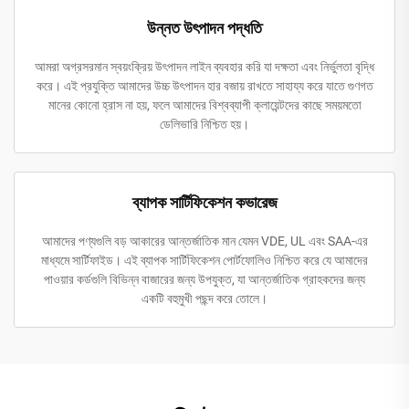
উন্নত উৎপাদন পদ্ধতি
আমরা অগ্রসরমান স্বয়ংক্রিয় উৎপাদন লাইন ব্যবহার করি যা দক্ষতা এবং নির্ভুলতা বৃদ্ধি
করে। এই প্রযুক্তি আমাদের উচ্চ উৎপাদন হার বজায় রাখতে সাহায্য করে যাতে গুণগত
মানের কোনো হ্রাস না হয়, ফলে আমাদের বিশ্বব্যাপী ক্লায়েন্টদের কাছে সময়মতো
ডেলিভারি নিশ্চিত হয়।
ব্যাপক সার্টিফিকেশন কভারেজ
আমাদের পণ্যগুলি বড় আকারের আন্তর্জাতিক মান যেমন VDE, UL এবং SAA-এর
মাধ্যমে সার্টিফাইড। এই ব্যাপক সার্টিফিকেশন পোর্টফোলিও নিশ্চিত করে যে আমাদের
পাওয়ার কর্ডগুলি বিভিন্ন বাজারের জন্য উপযুক্ত, যা আন্তর্জাতিক গ্রাহকদের জন্য
একটি বহুমুখী পছন্দ করে তোলে।