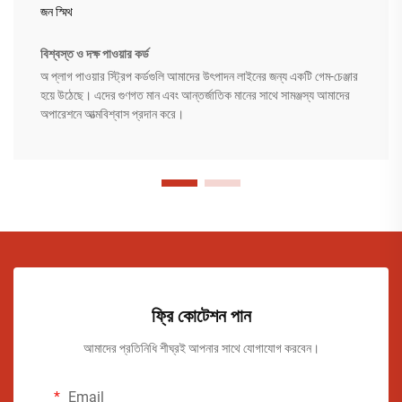
জন স্মিথ
বিশ্বস্ত ও দক্ষ পাওয়ার কর্ড
অ প্লাগ পাওয়ার স্ট্রিপ কর্ডগুলি আমাদের উৎপাদন লাইনের জন্য একটি গেম-চেঞ্জার
হয়ে উঠেছে। এদের গুণগত মান এবং আন্তর্জাতিক মানের সাথে সামঞ্জস্য আমাদের
অপারেশনে আত্মবিশ্বাস প্রদান করে।
ফ্রি কোটেশন পান
আমাদের প্রতিনিধি শীঘ্রই আপনার সাথে যোগাযোগ করবেন।
Email