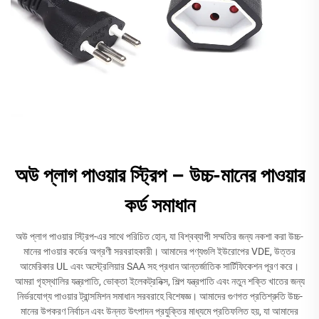
অউ প্লাগ পাওয়ার স্ট্রিপ – উচ্চ-মানের পাওয়ার
কর্ড সমাধান
অউ প্লাগ পাওয়ার স্ট্রিপ-এর সাথে পরিচিত হোন, যা বিশ্বব্যাপী সম্মতির জন্য নকশা করা উচ্চ-
মানের পাওয়ার কর্ডের অগ্রণী সরবরাহকারী। আমাদের পণ্যগুলি ইউরোপের VDE, উত্তর
আমেরিকার UL এবং অস্ট্রেলিয়ার SAA সহ প্রধান আন্তর্জাতিক সার্টিফিকেশন পূরণ করে।
আমরা গৃহস্থালির যন্ত্রপাতি, ভোক্তা ইলেকট্রনিক্স, শিল্প যন্ত্রপাতি এবং নতুন শক্তি খাতের জন্য
নির্ভরযোগ্য পাওয়ার ট্রান্সমিশন সমাধান সরবরাহে বিশেষজ্ঞ। আমাদের গুণগত প্রতিশ্রুতি উচ্চ-
মানের উপকরণ নির্বাচন এবং উন্নত উৎপাদন প্রযুক্তির মাধ্যমে প্রতিফলিত হয়, যা আমাদের