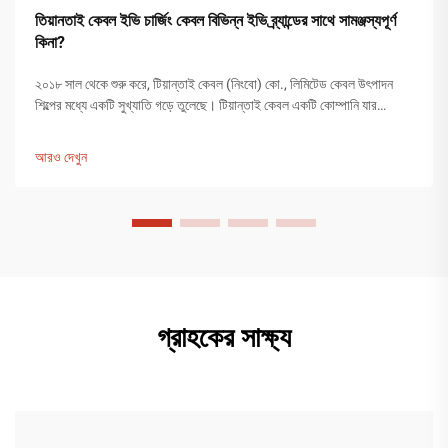
তিয়ানতাই কেবল ইভি চার্জিং কেবল বিভিন্ন ইভি ব্র্যান্ডের সাথে সামঞ্জস্যপূর্ণ
কিনা?
২০১৮ সাল থেকে শুরু করে, টিয়ান্তাই কেবল (নিংবো) কো., লিমিটেড কেবল উৎপাদন
শিল্পের মধ্যে একটি সুখ্যাতি গড়ে তুলেছে। টিয়ান্তাই কেবল একটি কোম্পানি যার
১২,০০০ বর্গমিটারের বেশি উৎপাদন কারখানা রয়েছে এবং ২০০ জনের বেশি কর্মচারী
উৎপাদন কার্যক্রমে নিযুক্ত রয়েছেন...
আরও দেখুন
গ্রাহকের সাক্ষ্য