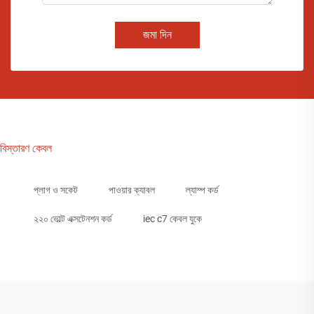
জমা দিন
বিস্তারণ কেবল
প্লাগ ও সকেট
পাওয়ার ক্যাবল
ল্যাম্প কর্ড
২২০ ভোল্ট এক্সটেনশন কর্ড
iec c7 কেবল যুকে