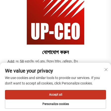
যোগাযোগ করুন
Add: নং 58 গুয়াংমিং নর্থ রোড, সিমেন টাউন, ঝেজিয়াং, চীন
টেল:
+86-19937679823
We value your privacy
ইমেইল:
[email protected]
We use cookies and similar tools to provide our services. If you
don't want to accept all cookies, click Personalize cookies.
কপিরাইট © 2025 টিয়ানতাই কেবল (নিংবো) কোং, লিমিটেড দ্বারা -
গোপনীয়তা নীতি
Accept all
Personalize cookies