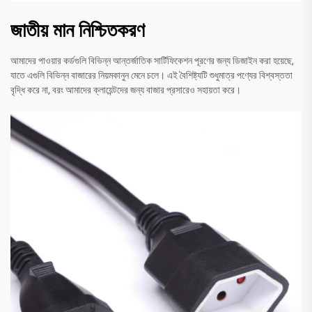
জাতীয় মান নিশ্চিতকরণ
আমাদের পাওয়ার কর্ডগুলি বিভিন্ন আন্তর্জাতিক সার্টিফিকেশন পূরণের জন্য ডিজাইন করা হয়েছে,
যাতে এগুলি বিভিন্ন বাজারের নিয়মকানুন মেনে চলে। এই বৈশিষ্ট্যটি শুধুমাত্র পণ্যের বিশ্বস্ততা
বৃদ্ধি করে না, বরং আমাদের ক্লায়েন্টদের জন্য বাজার প্রসারেও সহায়তা করে।