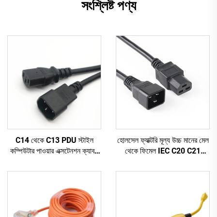
সংশ্লিষ্ট পণ্য
C14 থেকে C13 PDU স্টাইল
হোলসেল ফ্যাক্টরি মূল্য উচ্চ মানের মেল
কম্পিউটার পাওয়ার এক্সটেনশন ক্যাবল
থেকে ফিমেল IEC C20 C21
1.5M / কালো কম্পিউটার পাওয়ার
PDU/UPS এক্সটেনশন কর্ড
এক্সটেনশন কর্ড 10A IEC-320-
C14 থেকে IEC-320-C13