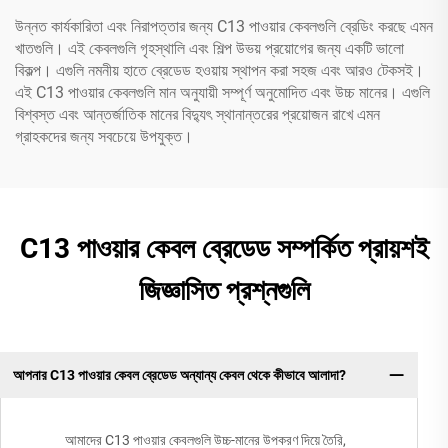
উন্নত কার্যকারিতা এবং নিরাপত্তার জন্য C13 পাওয়ার কেবলগুলি ব্রেডিং করছে এমন
খাতগুলি। এই কেবলগুলি গৃহস্থালি এবং শিল্প উভয় প্রয়োগের জন্য একটি ভালো
বিকল্প। এগুলি নমনীয় হাতে ব্রেডেড হওয়ায় স্থাপন করা সহজ এবং আরও টেকসই।
এই C13 পাওয়ার কেবলগুলি মান অনুযায়ী সম্পূর্ণ অনুমোদিত এবং উচ্চ মানের। এগুলি
বিশ্বস্ত এবং আন্তর্জাতিক মানের বিদ্যুৎ স্থানান্তরের প্রয়োজন রাখে এমন
গ্রাহকদের জন্য সবচেয়ে উপযুক্ত।
C13 পাওয়ার কেবল ব্রেডেড সম্পর্কিত প্রায়শই
জিজ্ঞাসিত প্রশ্নগুলি
আপনার C13 পাওয়ার কেবল ব্রেডেড অন্যান্য কেবল থেকে কীভাবে আলাদা?
আমাদের C13 পাওয়ার কেবলগুলি উচ্চ-মানের উপকরণ দিয়ে তৈরি,