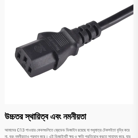
উচ্চতর স্থায়িত্ব এবং নমনীয়তা
আমাদের C13 পাওয়ার কেবলগুলিতে ব্রেডেড ডিজাইন রয়েছে যা শুধুমাত্র টেকসইতা বৃদ্ধি করে
না, বরং নমনীয়তাও প্রদান করে। এই ডিজাইনটি ক্ষয় ও ক্ষতি প্রতিরোধ করতে সাহায্য করে, যার