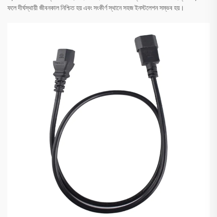
ফলে দীর্ঘস্থায়ী জীবনকাল নিশ্চিত হয় এবং সংকীর্ণ স্থানে সহজ ইনস্টলেশন সম্ভব হয়।