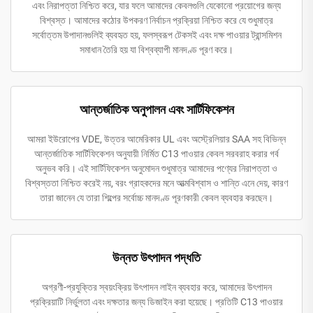
এবং নিরাপত্তা নিশ্চিত করে, যার ফলে আমাদের কেবলগুলি যেকোনো প্রয়োগের জন্য
বিশ্বস্ত। আমাদের কঠোর উপকরণ নির্বাচন প্রক্রিয়া নিশ্চিত করে যে শুধুমাত্র
সর্বোত্তম উপাদানগুলিই ব্যবহৃত হয়, ফলস্বরূপ টেকসই এবং দক্ষ পাওয়ার ট্রান্সমিশন
সমাধান তৈরি হয় যা বিশ্বব্যাপী মানদণ্ড পূরণ করে।
আন্তর্জাতিক অনুপালন এবং সার্টিফিকেশন
আমরা ইউরোপের VDE, উত্তর আমেরিকার UL এবং অস্ট্রেলিয়ার SAA সহ বিভিন্ন
আন্তর্জাতিক সার্টিফিকেশন অনুযায়ী নির্মিত C13 পাওয়ার কেবল সরবরাহ করার গর্ব
অনুভব করি। এই সার্টিফিকেশন অনুমোদন শুধুমাত্র আমাদের পণ্যের নিরাপত্তা ও
বিশ্বস্ততা নিশ্চিত করেই নয়, বরং গ্রাহকদের মনে আত্মবিশ্বাস ও শান্তি এনে দেয়, কারণ
তারা জানেন যে তারা শিল্পের সর্বোচ্চ মানদণ্ড পূরণকারী কেবল ব্যবহার করছেন।
উন্নত উৎপাদন পদ্ধতি
অগ্রণী-প্রযুক্তির স্বয়ংক্রিয় উৎপাদন লাইন ব্যবহার করে, আমাদের উৎপাদন
প্রক্রিয়াটি নির্ভুলতা এবং দক্ষতার জন্য ডিজাইন করা হয়েছে। প্রতিটি C13 পাওয়ার