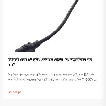
টিয়ানতাই কেবল EV চার্জিং কেবল উচ্চ ভোল্টেজ এবং কারেন্ট কীভাবে সহ্য
করে?
বৈদ্যুতিক যানবাহনের জন্য চার্জিং অবকাঠামোর গুরুত্ব অত্যন্ত বেশি, এবং EV চার্জিং
কেবলগুলি হল এর সবচেয়ে চাহিদাপূর্ণ উপাদান, কারণ এগুলি অত্যন্ত উচ্চ (1,000V,
500A) ফাস্ট চার্জিং কারেন্ট সহ্য করার জন্য যথেষ্ট শক্তিশালী হতে হবে। বছরের পর...
আরও দেখুন