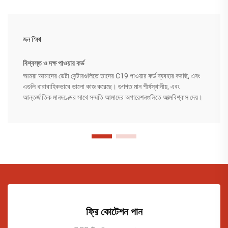
জন স্মিথ
বিশ্বস্ত ও দক্ষ পাওয়ার কর্ড
আমরা আমাদের ডেটা সেন্টারগুলিতে তাদের C19 পাওয়ার কর্ড ব্যবহার করছি, এবং
এগুলি ধারাবাহিকভাবে ভালো কাজ করেছে। গুণগত মান শীর্ষস্থানীয়, এবং
আন্তর্জাতিক মানদণ্ডের সাথে সম্মতি আমাদের অপারেশনগুলিতে আত্মবিশ্বাস দেয়।
ফ্রি কোটেশন পান