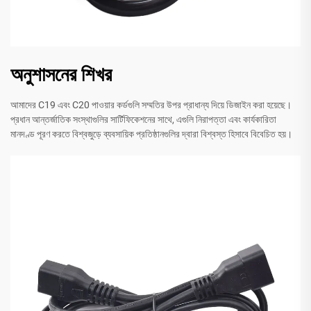
অনুশাসনের শিখর
আমাদের C19 এবং C20 পাওয়ার কর্ডগুলি সম্মতির উপর প্রাধান্য দিয়ে ডিজাইন করা হয়েছে।
প্রধান আন্তর্জাতিক সংস্থাগুলির সার্টিফিকেশনের সাথে, এগুলি নিরাপত্তা এবং কার্যকারিতা
মানদণ্ড পূরণ করতে বিশ্বজুড়ে ব্যবসায়িক প্রতিষ্ঠানগুলির দ্বারা বিশ্বস্ত হিসাবে বিবেচিত হয়।