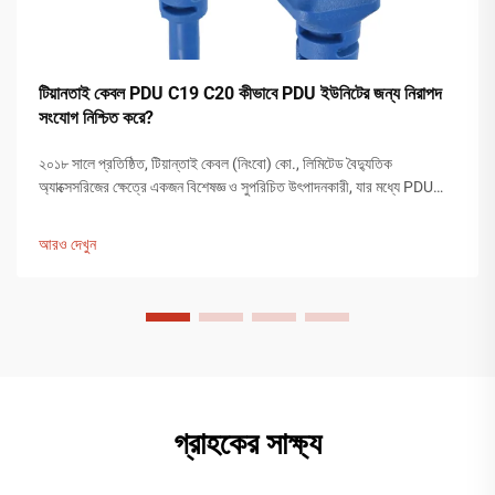
টিয়ানতাই কেবল PDU C19 C20 কীভাবে PDU ইউনিটের জন্য নিরাপদ
সংযোগ নিশ্চিত করে?
২০১৮ সালে প্রতিষ্ঠিত, টিয়ান্তাই কেবল (নিংবো) কো., লিমিটেড বৈদ্যুতিক
অ্যাক্সেসরিজের ক্ষেত্রে একজন বিশেষজ্ঞ ও সুপরিচিত উৎপাদনকারী, যার মধ্যে PDU
C19 C20-ও অন্তর্ভুক্ত। কোম্পানিটির ২০০ জনের বেশি কর্মচারী রয়েছে এবং
১২,০০০ বর্গমিটারের বেশি আয়তনের একটি কারখানা রয়েছে। টিয়ান...
আরও দেখুন
গ্রাহকের সাক্ষ্য