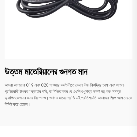
উত্তম মাতেরিয়ালের গুনগত মান
আমরা আমাদের C19 এবং C20 পাওয়ার কর্ডগুলিতে কেবল উচ্চ-বিশুদ্ধির তামা এবং আগুন-
প্রতিরোধী উপকরণ ব্যবহার করি, যা নিশ্চিত করে যে এগুলি শুধুমাত্র দক্ষই নয়, বরং সমস্ত
অ্যাপ্লিকেশনের জন্য নিরাপদও। গুণগত মানের প্রতি এই প্রতিশ্রুতি আমাদের শিল্পে আমাদেরকে
বিশিষ্ট করে তোলে।