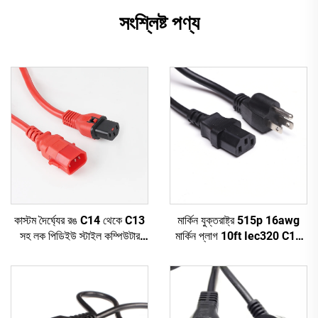
সংশ্লিষ্ট পণ্য
কাস্টম দৈর্ঘ্যের রঙ C14 থেকে C13
মার্কিন যুক্তরাষ্ট্র 515p 16awg
সহ লক পিডিইউ স্টাইল কম্পিউটার
মার্কিন প্লাগ 10ft Iec320 C13
পাওয়ার এক্সটেনশন ক্যাবল
কানেক্টর পাওয়ার কেবল এক্সটেনশন Ac
কর্ড Nema 5-15p থেকে Iec
C13