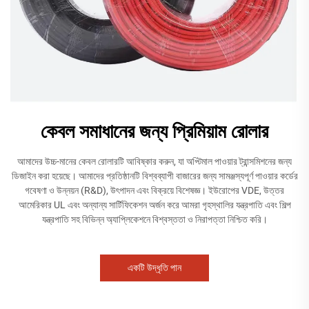
কেবল সমাধানের জন্য প্রিমিয়াম রোলার
আমাদের উচ্চ-মানের কেবল রোলারটি আবিষ্কার করুন, যা অপ্টিমাল পাওয়ার ট্রান্সমিশনের জন্য
ডিজাইন করা হয়েছে। আমাদের প্রতিষ্ঠানটি বিশ্বব্যাপী বাজারের জন্য সামঞ্জস্যপূর্ণ পাওয়ার কর্ডের
গবেষণা ও উন্নয়ন (R&D), উৎপাদন এবং বিক্রয়ে বিশেষজ্ঞ। ইউরোপের VDE, উত্তর
আমেরিকার UL এবং অন্যান্য সার্টিফিকেশন অর্জন করে আমরা গৃহস্থালির যন্ত্রপাতি এবং শিল্প
যন্ত্রপাতি সহ বিভিন্ন অ্যাপ্লিকেশনে বিশ্বস্ততা ও নিরাপত্তা নিশ্চিত করি।
একটি উদ্ধৃতি পান