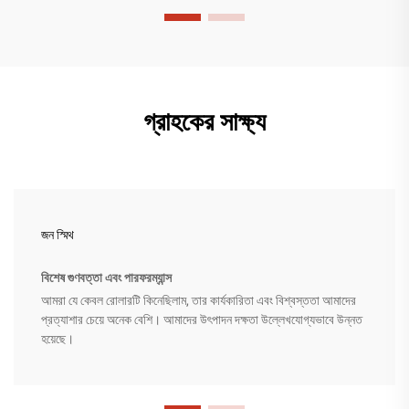
গ্রাহকের সাক্ষ্য
জন স্মিথ
বিশেষ গুণবত্তা এবং পারফরম্যান্স
আমরা যে কেবল রোলারটি কিনেছিলাম, তার কার্যকারিতা এবং বিশ্বস্ততা আমাদের
প্রত্যাশার চেয়ে অনেক বেশি। আমাদের উৎপাদন দক্ষতা উল্লেখযোগ্যভাবে উন্নত
হয়েছে।