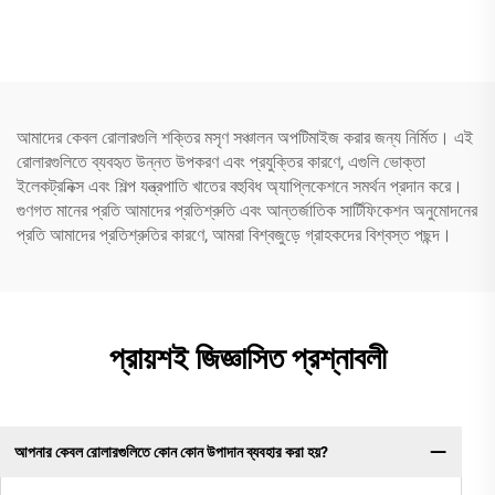
প্লাগ 3 প্রং পাওয়ার কর্ড C13
সাপ্লাই কর্ড এক্সটেনশন সকেট ল্যাম্প
প্রকল্প রেডিওর জন্য
আমাদের কেবল রোলারগুলি শক্তির মসৃণ সঞ্চালন অপটিমাইজ করার জন্য নির্মিত। এই
রোলারগুলিতে ব্যবহৃত উন্নত উপকরণ এবং প্রযুক্তির কারণে, এগুলি ভোক্তা
ইলেকট্রনিক্স এবং শিল্প যন্ত্রপাতি খাতের বহুবিধ অ্যাপ্লিকেশনে সমর্থন প্রদান করে।
গুণগত মানের প্রতি আমাদের প্রতিশ্রুতি এবং আন্তর্জাতিক সার্টিফিকেশন অনুমোদনের
প্রতি আমাদের প্রতিশ্রুতির কারণে, আমরা বিশ্বজুড়ে গ্রাহকদের বিশ্বস্ত পছন্দ।
প্রায়শই জিজ্ঞাসিত প্রশ্নাবলী
আপনার কেবল রোলারগুলিতে কোন কোন উপাদান ব্যবহার করা হয়?