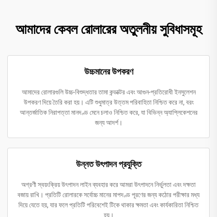
আমাদের কেবল রোলারের অতুলনীয় সুবিধাসমূহ
উচ্চমানের উপকরণ
আমাদের রোলারগুলি উচ্চ-বিশুদ্ধতার তামা কন্ডাক্টর এবং আগুন-প্রতিরোধী ইনসুলেশন
উপকরণ দিয়ে তৈরি করা হয়। এটি শুধুমাত্র উত্তম পরিবাহিতা নিশ্চিত করে না, বরং
আন্তর্জাতিক নিরাপত্তা মানদণ্ড মেনে চলাও নিশ্চিত করে, যা বিভিন্ন অ্যাপ্লিকেশনের
জন্য আদর্শ।
উন্নত উৎপাদন প্রযুক্তি
অগ্রণী স্বয়ংক্রিয় উৎপাদন লাইন ব্যবহার করে আমরা উৎপাদনে নির্ভুলতা এবং দক্ষতা
বজায় রাখি। প্রতিটি রোলারকে সর্বোচ্চ মানের মাপদণ্ড পূরণের জন্য কঠোর পরীক্ষার মধ্য
দিয়ে যেতে হয়, যার ফলে প্রতিটি পরিবেশেই টিকে থাকার ক্ষমতা এবং কার্যকারিতা নিশ্চিত
হয়।