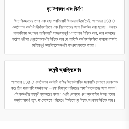
দৃঢ় উপকরণ এবং নির্মাণ
উচ্চ-বিশুদ্ধতার তামা এবং দহন-প্রতিরোধী উপকরণ দিয়ে তৈরি, আমাদের USB-C
এক্সটেনশন কর্ডগুলি দীর্ঘস্থায়ীত্ব এবং নিরাপত্তার জন্য ডিজাইন করা হয়েছে। উন্নত
স্বয়ংক্রিয় উৎপাদন প্রক্রিয়াটি সামঞ্জস্যপূর্ণ গুণগত মান নিশ্চিত করে, আর আমাদের
কঠোর পরীক্ষা প্রোটোকলগুলি নিশ্চিত করে যে প্রতিটি কর্ড কার্যকারিতা কমানো ছাড়াই
চাহিদাপূর্ণ অ্যাপ্লিকেশনগুলি সম্পাদন করতে পারবে।
বহুমুখী অ্যাপ্লিকেশন
আমাদের USB-C এক্সটেনশন কর্ডগুলি বাড়ির ইলেকট্রনিক যন্ত্রপাতি চালানো থেকে শুরু
করে শিল্প যন্ত্রপাতি সমর্থন করা—এমন বিস্তৃত পরিসরের অ্যাপ্লিকেশনের জন্য আদর্শ।
এই কর্ডগুলির বহুমুখী ব্যবহারের কারণে এগুলি ভোক্তা এবং ব্যবসায়িক উভয় পক্ষের
জন্যই আদর্শ পছন্দ, যা যেকোনো পরিবেশে নির্ভরযোগ্য বিদ্যুৎ সঞ্চালন নিশ্চিত করে।