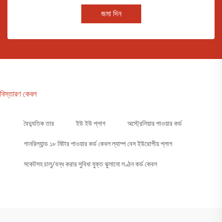
জমা দিন
বিস্তারণ কেবল
বৈদ্যুতিক তার
ইউ ইউ প্লাগ
অস্ট্রেলিয়ার পাওয়ার কর্ড
গানরিল্যান্ড ১৮ মিটার পাওয়ার কর্ড কেবল ল্যাম্প বেস ইউরোপীয় প্লাগ
সকেটসহ চালু/বন্ধ করার সুবিধা যুক্ত ঝুলানো লণ্ঠন কর্ড কেবল