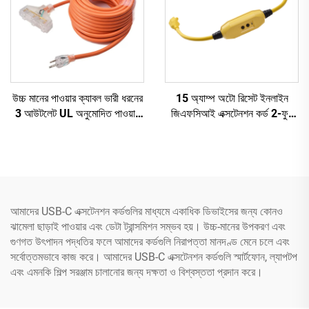
উচ্চ মানের পাওয়ার ক্যাবল ভারী ধরনের
15 অ্যাম্প অটো রিসেট ইনলাইন
3 আউটলেট UL অনুমোদিত পাওয়ার
জিএফসিআই এক্সটেনশন কর্ড 2-ফুট
এক্সটেনশন কর্ড তিন পিন প্লাগ সহ
ভারী ধরনের 3 তারযুক্ত 3-প্রং
গ্রাউন্ডেড প্লাগ সহ 3 টি বৈদ্যুতিক
পাওয়ার আউটলেট
আমাদের USB-C এক্সটেনশন কর্ডগুলির মাধ্যমে একাধিক ডিভাইসের জন্য কোনও
ঝামেলা ছাড়াই পাওয়ার এবং ডেটা ট্রান্সমিশন সম্ভব হয়। উচ্চ-মানের উপকরণ এবং
গুণগত উৎপাদন পদ্ধতির ফলে আমাদের কর্ডগুলি নিরাপত্তা মানদণ্ড মেনে চলে এবং
সর্বোত্তমভাবে কাজ করে। আমাদের USB-C এক্সটেনশন কর্ডগুলি স্মার্টফোন, ল্যাপটপ
এবং এমনকি শিল্প সরঞ্জাম চালানোর জন্য দক্ষতা ও বিশ্বস্ততা প্রদান করে।