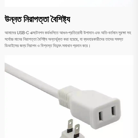
উন্নত নিরাপত্তা বৈশিষ্ট্য
আমাদের USB-C এক্সটেনশন কর্ডগুলিতে আগুন-প্রতিরোধী উপাদান এবং অতি-বর্তমান সুরক্ষা সহ
সর্বোচ্চ মানের নিরাপত্তা বৈশিষ্ট্য অন্তর্ভুক্ত করা হয়েছে, যা ব্যবহারকারীদের তাদের সমস্ত
ডিভাইসের জন্য নিরাপদ ও বিশ্বস্ত বিদ্যুৎ সমাধান প্রদান করে।