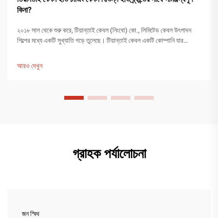
কিনা?
২০১৮ সাল থেকে শুরু করে, টিয়ান্তাই কেবল (নিংবো) কো., লিমিটেড কেবল উৎপাদন
শিল্পের মধ্যে একটি সুখ্যাতি গড়ে তুলেছে। টিয়ান্তাই কেবল একটি কোম্পানি যার
১২,০০০ বর্গমিটারের বেশি উৎপাদন কারখানা রয়েছে এবং ২০০ জনের বেশি কর্মচারী
উৎপাদন কার্যক্রমে নিযুক্ত রয়েছেন...
আরও দেখুন
গ্রাহক পর্যালোচনা
জন স্মিথ