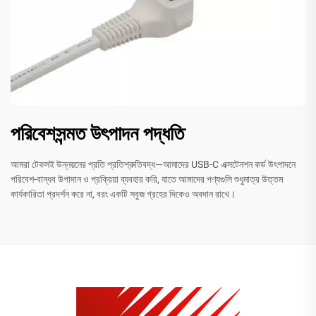
পরিবেশসন্মত উৎপাদন পদ্ধতি
আমরা টেকসই উন্নয়নের প্রতি প্রতিশ্রুতিবদ্ধ—আমাদের USB-C এক্সটেনশন কর্ড উৎপাদনে
পরিবেশ-বান্ধব উপাদান ও প্রক্রিয়া ব্যবহার করি, যাতে আমাদের পণ্যগুলি শুধুমাত্র উত্তম
কার্যকারিতা প্রদর্শন করে না, বরং একটি সবুজ গ্রহের দিকেও অবদান রাখে।