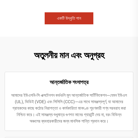
একটি উদ্ধৃতি পান
অতুলনীয় মান এবং অনুগ্রহ
আন্তর্জাতিক শংসাপত্র
আমাদের ইউএসবি-সি এক্সটেনশন কর্ডগুলি মূল আন্তর্জাতিক সার্টিফিকেশন—যেমন ইউএল
(UL), ভিডিই (VDE) এবং সিসিসি (CCC)—এর সাথে সামঞ্জস্যপূর্ণ, যা আমাদের
গ্রাহকদের কাছে কঠোর নিরাপত্তা ও কার্যকারিতা মানদণ্ড পূরণকারী পণ্য সরবরাহ করা
নিশ্চিত করে। এই সামঞ্জস্য শুধুমাত্র গুণগত মানের গ্যারান্টি দেয় না, বরং বিভিন্ন
অঞ্চলের ব্যবহারকারীদের জন্য মানসিক শান্তি প্রদান করে।