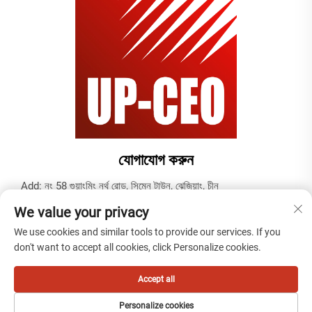
যোগাযোগ করুন
Add: নং 58 গুয়াংমিং নর্থ রোড, সিমেন টাউন, ঝেজিয়াং, চীন
টেল:
+86-19937679823
We value your privacy
ইমেইল:
[email protected]
We use cookies and similar tools to provide our services. If you
don't want to accept all cookies, click Personalize cookies.
কপিরাইট © 2025 টিয়ানতাই কেবল (নিংবো) কোং, লিমিটেড দ্বারা -
গোপনীয়তা নীতি
Accept all
Personalize cookies