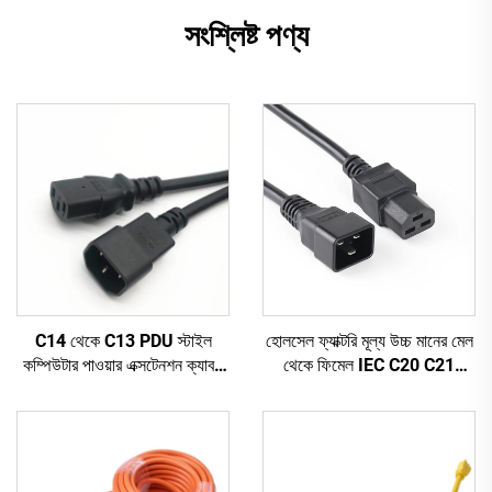
সংশ্লিষ্ট পণ্য
C14 থেকে C13 PDU স্টাইল
হোলসেল ফ্যাক্টরি মূল্য উচ্চ মানের মেল
কম্পিউটার পাওয়ার এক্সটেনশন ক্যাবল
থেকে ফিমেল IEC C20 C21
1.5M / কালো কম্পিউটার পাওয়ার
PDU/UPS এক্সটেনশন কর্ড
এক্সটেনশন কর্ড 10A IEC-320-
C14 থেকে IEC-320-C13