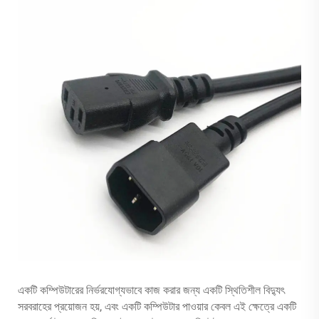
একটি কম্পিউটারের নির্ভরযোগ্যভাবে কাজ করার জন্য একটি স্থিতিশীল বিদ্যুৎ
সরবরাহের প্রয়োজন হয়, এবং একটি কম্পিউটার পাওয়ার কেবল এই ক্ষেত্রে একটি