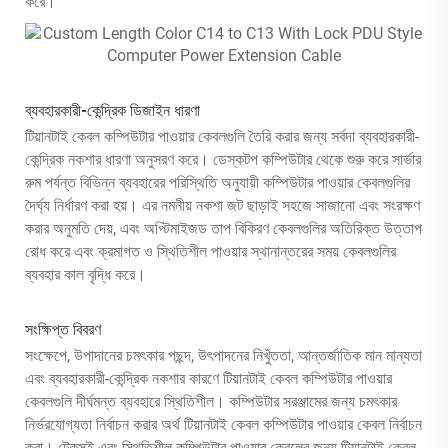
করে।
ব্যবহারকারী-কেন্দ্রিক ডিজাইন ধারণা
টিয়ানটাই কেবল কম্পিউটার পাওয়ার কেবলগুলি তৈরি করার জন্য সর্বদা ব্যবহারকারী-
কেন্দ্রিক নকশার ধারণা অনুসরণ করে। ডেস্কটপ কম্পিউটার থেকে শুরু করে সার্ভার
রুম পর্যন্ত বিভিন্ন ব্যবহারের পরিস্থিতি অনুযায়ী কম্পিউটার পাওয়ার কেবলগুলির
দৈর্ঘ্য নির্ধারণ করা হয়। এর নমনীয় নকশা জট ছাড়াই সহজে সাজানো এবং সংরক্ষণ
করার অনুমতি দেয়, এবং অপ্টিমাইজড তাপ বিকিরণ কেবলগুলির অতিরিক্ত উত্তাপ
রোধ করে এবং ক্রমাগত ও স্থিতিশীল পাওয়ার স্থানান্তরের সময় কেবলগুলির
ব্যবহার কাল বৃদ্ধি করে।
সংক্ষিপ্ত বিবরণ
সংক্ষেপে, উপাদানের চমৎকার পছন্দ, উৎপাদনের নিখুঁততা, আন্তর্জাতিক মান মান্যতা
এবং ব্যবহারকারী-কেন্দ্রিক নকশার কারণে টিয়ানটাই কেবল কম্পিউটার পাওয়ার
কেবলগুলি দীর্ঘমন্ত ব্যবহারে স্থিতিশীল। কম্পিউটার সরঞ্জামের জন্য চমৎকার
নির্ভরযোগ্যতা নির্বাচন করার অর্থ টিয়ানটাই কেবল কম্পিউটার পাওয়ার কেবল নির্বাচন
করা। টেকসই এবং স্থিতিশীল কম্পিউটার পাওয়ার কেবলের জন্য টিয়ানটাই কেবল