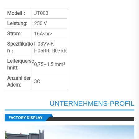
Modell：
JT003
Leistung:
250 V
Strom:
16A<br>
Spezifikatio
H03VV-F,
n：
H05RR, H07RR
Leiterquersc
0,75–1,5 mm²
hnitt:
Anzahl der
3C
Adern:
UNTERNEHMENS-PROFIL