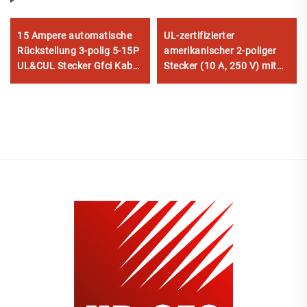
15 Ampere automatische
UL-zertifizierter
Rückstellung 3-polig 5-15P
amerikanischer 2-poliger
UL&CUL Stecker Gfci Kabel
Stecker (10 A, 250 V) mit
inline tragbares GFCI
IEC-C7-Netzkabel für PS4
Verlängerungskabel
und Fernsehgeräte
Netzkabel GFCI Stecker