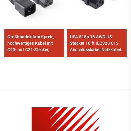
Großhandelsfabrikpreis,
USA 515p 16 AWG US-
hochwertiges Kabel mit
Stecker 10 ft IEC320 C13
C20- auf C21-Stecker,
Anschlusskabel Netzkabel
PDU/USV-
NEMA 5-15P auf IEC C13
Verlängerungskabel