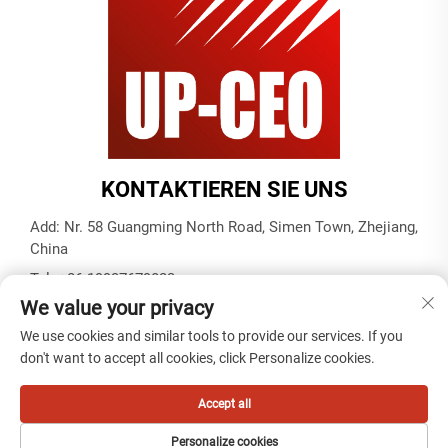
KONTAKTIEREN SIE UNS
Add: Nr. 58 Guangming North Road, Simen Town, Zhejiang,
China
Tel.:
+86-19937679823
We value your privacy
E-Mail:
[email protected]
We use cookies and similar tools to provide our services. If you
don't want to accept all cookies, click Personalize cookies.
Copyright © 2025 durch Tiantai Kabel (Ningbo) Co., Ltd -
Datenschutzrichtlinie
Accept all
Personalize cookies