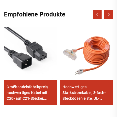
Empfohlene Produkte
Großhandelsfabrikpreis,
Hochwertiges
hochwertiges Kabel mit
Starkstromkabel, 3-fach-
C20- auf C21-Stecker,
Steckdosenleiste, UL-
PDU/USV-
geprüftes
Verlängerungskabel
Verlängerungskabel mit
dreipoligem Stecker