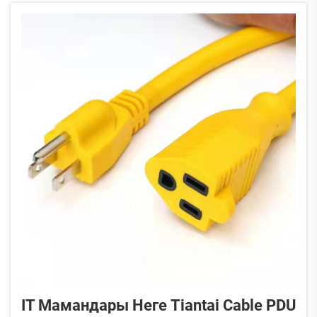
пайдаланылуындағы осындай үлкен өсу үйдегі
стандартты қабырғалық розеткалар үшін
маңызды қиындық туғызады...
IT Мамандары Неге Tiantai Cable PDU