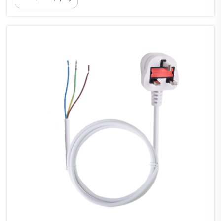
тап болған. Олардың техникалық қызмет
көрсету тобына накель ішіндегі
диагностикалық құралдарды қоректендіру
қажет болған — бұл деңгейден 60 метр
биіктікте, бірақ стандартты 5...