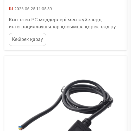
2026-06-25 11:05:39
Көптеген PC моддерлері мен жүйелерді
интеграциялаушылар қосымша қоректендіру
сымдарымен байланысты кеңінен тараған
Көбірек қарау
қиындықтарға тап болады. Жіңішке сымдар
ауыр GPU жүктемесі кезінде кернеу
төмендеуіне және қызуға әкеледі. Қате шығыс
нүктелері (pinout) қымбат CPU және
графикалық карталардың жанып кетуіне
себепші болады, ал экранныланбаған сымдар ...