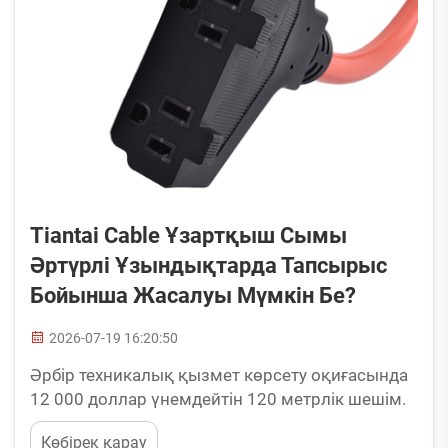
Tiantai Cable Ұзартқыш Сымы
Әртүрлі Ұзындықтарда Тапсырыс
Бойынша Жасалуы Мүмкін Бе?
2026-07-19 16:20:50
Әрбір техникалық қызмет көрсету оқиғасында
12 000 доллар үнемдейтін 120 метрлік шешім.
Теңізде орналасқан жел электр станциясының
Көбірек қарау
операторы қайталанып отыратын проблемаға