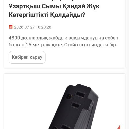
Ұзартқыш Сымы Қандай Жүк
Көтергіштікті Қолдайды?
2026-07-27 10:20:28
4800 долларлық жабдық зақымдануына себеп
болған 15 метрлік қате. Огайо штатындағы бір
цех басшысы 15 амперлі стансалық
Көбірек қарау
арақұрылыс құралын 30 метрлік 14 AWG
ұзартқыш сымына қосқан. Арақұрылыс
құралы алғашқы бірнеше кесуде жақсы жұмыс
істеген — сосын қозғалтқыш қиындыққа
ұшыраған, сым жылынған, ...