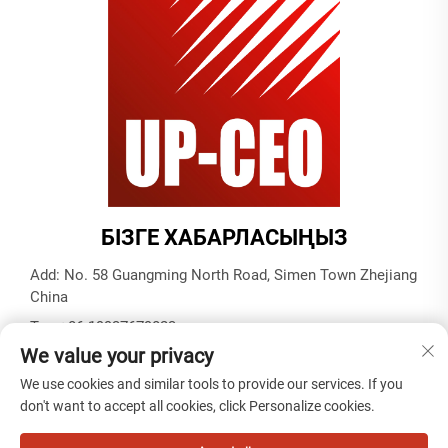
БІЗГЕ ХАБАРЛАСЫҢЫЗ
Add: No. 58 Guangming North Road, Simen Town Zhejiang
China
Тел:
+86-19937679823
We value your privacy
Электрондық пошта:
[email protected]
We use cookies and similar tools to provide our services. If you
don't want to accept all cookies, click Personalize cookies.
Copyright © 2025 by Tiantai cable (ningbo) co. ,ltd -
Жекелік