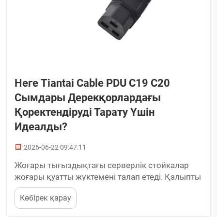
Неге Tiantai Cable PDU C19 C20
Сымдары Дерекқорлардағы
Қоректендіруді Тарату Үшін
Идеалды?
2026-06-22 09:47:11
Жоғары тығыздықтағы серверлік стойкалар
жоғары қуатты жүктемені талап етеді. Қалыпты
C13 C14 қоректендіру сымдары үлкен токты
Көбірек қарау
көтере алмайды, ол қызуға, кернеу төмендеуіне
және нашар тұрақтылыққа әкеледі. C19 әйелдік