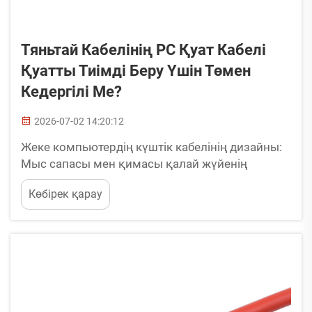
Тяньтай Кабелінің PC Қуат Кабелі
Қуатты Тиімді Беру Үшін Төмен
Кедергілі Ме?
2026-07-02 14:20:12
Жеке компьютердің күштік кабелінің дизайны:
Мыс сапасы мен қимасы қалай жүйенің
тұрақты жұмысы үшін кедергіні азайтады?
Көбірек қарау
Жеке компьютердің күштік кабелі — бұл
компьютерді жинағанда ең аз қарастырылатын
компоненттердің бірі. Алайда ол бүкіл жүйенің
электрлік қанын тасымалдайды&mdas...