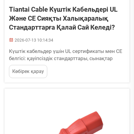
Tiantai Cable Күштік Кабельдері UL
Және CE Сияқты Халықаралық
Стандарттарға Қалай Сай Келеді?
2026-07-13 10:14:34
Күштік кабельдер үшін UL сертификаты мен CE
белгісі: қауіпсіздік стандарттары, сынақтар
және әлемдік нарыққа шығу. Кез келген
Көбірек қарау
электрлік оптималды таратушы немесе
құрылыс инженерімен сөйлесіңіз — сіз бірдей
қабілеттілік еститін боласыз: «Бұл кабель
сертификатталған ба...»