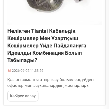
Неліктен Tiantai Кабельдік
Көшірмелер Мен Ұзартқыш
Көшірмелер Үйде Пайдалануға
Идеалды Комбинация Болып
Табылады?
2026-06-02 11:33:56
Қазіргі заманғы отырғызу бөлмелері, үйдегі
офистер мен асуханалардың жоспарлары
жоғары технологиялық тұтыну электроникасы,
Көбірек қарау
ақылды әрі қуатты құрылғылар мен
қозғалмалы жұмыс орындарымен тығыз
толтырылған. Құрылғылардың