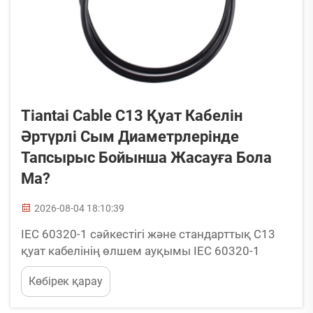
Tiantai Cable C13 Қуат Кабелін
Әртүрлі Сым Диаметрлерінде
Тапсырыс Бойынша Жасауға Бола
Ма?
2026-08-04 18:10:39
IEC 60320-1 сәйкестігі және стандарттық C13
қуат кабелінің өлшем ауқымы IEC 60320-1
стандарты C13 коннекторының физикалық
Көбірек қарау
өлшемдерін және температура рангін 70 градус
Цельсийге дейін анықтайды, бірақ қажетті сым