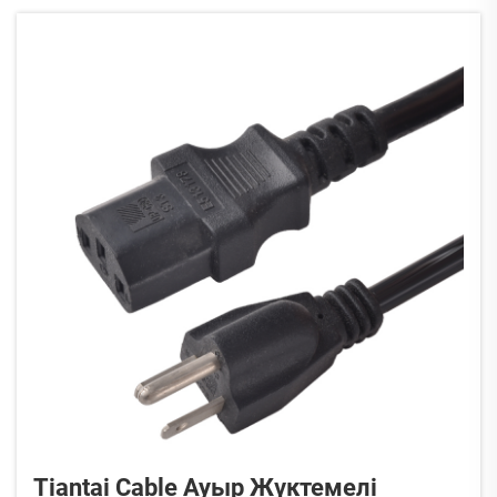
өлшемін көрсетпейді. Орнына, ...
Tiantai Cable Ауыр Жүктемелі