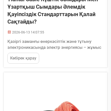
Ұзартқыш Сымдары Әлемдік
Қауіпсіздік Стандарттарын Қалай
Сақтайды?
2026-06-13 14:07:55
Қазіргі заманғы өнеркәсіптік және тұтыну
электроникасында электр энергиясы – жұмыс
істеудің негізгі қозғалтқышы. Дегенмен, бұл
Көбірек қарау
энергияны беретін электр сымдары мен
ұзартқыш сымдары жиі ақау пайда болғанша
ескерілмейді. Жабдықтарды қайта
орналастыру бойынша жылдар бойы
жинақталған өндірістік тәжірибе...