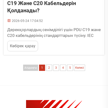
C19 Және C20 Кабельдерін
Қолданады?
2026-05-24 17:04:52
Дерекқорлардың сенімділігі үшін PDU C19 және
C20 кабельдерінің стандарттарын түсіну. IEC
60320 C19 және C20: шығыс қосылуының (pin)
Көбірек қарау
конфигурациясы, ток көрсеткіші (16 А және 20
А) және кернеу сәйкестігі (250 В). IEC 60320
стандартына сәйкес C19 ұшы мен C20 кірісі
сәйкес жұп құрайды...
Алдыңғы
1
2
3
4
5
Келесі