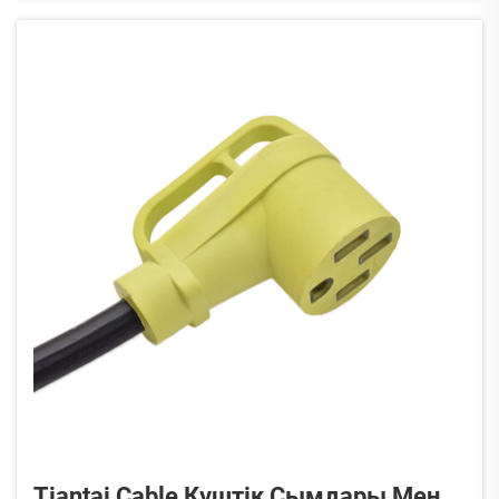
кіріс және C20 ерлік шығыс коннекторлары
қоректендірудің стандартты шешіміне айналды
...
Tiantai Cable Күштік Сымдары Мен