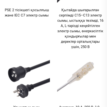
PSE 2 тісікшегі қосылғыш
Қытайда шығарылған
және IEC C7 электр сымы
серпімді C15–C13 электр
сымы, ыстыққа төзімді, 16
А, L-тәрізді кеңейтілген
электр сымы, өнеркәсіптік
қондырғылар мен
деректер орталықтары
үшін, 250 В