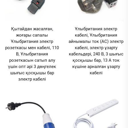
Қытайдан жасалған,
Ұлыбритания электр
жоғары сапалы
кабелі, Ұлыбритания
Ұлыбритания электр
айнымалы ток (AC) электр
розеткасы мен кабелі, 110
кабелі, электр ұзарту
В, Ұлыбритания
кабельдері, 240 В, 3 шығыс
розеткасын сатып алу
қосқышы бар, 13 А ток
үшін опт әрі 3 дөңгелек
күшіне арналған ұзарту
шығыс қосқышы бар
кабелі
электр кабелі