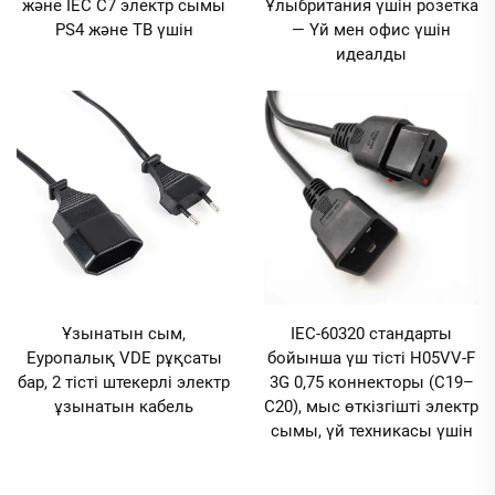
және IEC C7 электр сымы
Ұлыбритания үшін розетка
PS4 және ТВ үшін
— Үй мен офис үшін
идеалды
Ұзынатын сым,
IEC-60320 стандарты
Еуропалық VDE рұқсаты
бойынша үш тісті H05VV-F
бар, 2 тісті штекерлі электр
3G 0,75 коннекторы (C19–
ұзынатын кабель
C20), мыс өткізгішті электр
сымы, үй техникасы үшін