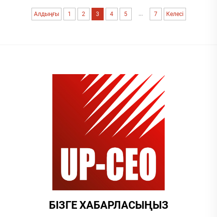
...
Алдыңғы
1
2
3
4
5
7
Келесі
БІЗГЕ ХАБАРЛАСЫҢЫЗ