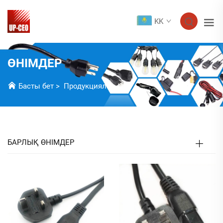
KK
ӨНІМДЕР
Басты бет
>
Продукциялар
БАРЛЫҚ ӨНІМДЕР