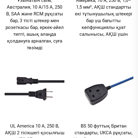
Ұзынатын сым,
Америка, 10 А, 250 В, 1,0–
Австралия, 10 А/15 А, 250
1,5 мм², АҚШ стандартты
В, SAA және RCM рұқсаты
екі тұтынушылық штекері
бар, 3 тісті штекер мен
бар үш бағытты
розеткасы бар, еркек-әйел
көпфункциялы қуат
типті, ашық алаңда
салынысы, АҚШ үшін
қолдануға арналған, суға
төзімді
UL America 10 А, 250 В,
BS 50 футтық Британ
АҚШ 2 тісікшегі қосылғыш
стандарты, UKCA рұқсаты,