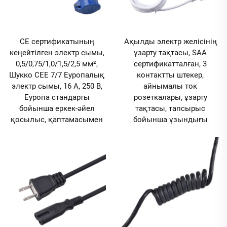
CE сертификатының
Ақылды электр желісінің
кеңейтілген электр сымы,
ұзарту тақтасы, SAA
0,5/0,75/1,0/1,5/2,5 мм²,
сертификатталған, 3
Шукко CEE 7/7 Еуропалық
контактты штекер,
электр сымы, 16 А, 250 В,
айнымалы ток
Еуропа стандарты
розеткалары, ұзарту
бойынша еркек-әйел
тақтасы, тапсырыс
қосылыс, қаптамасымен
бойынша ұзындығы