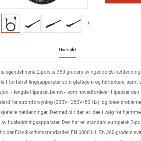
Oversikt
e egendefinerte 2-polske 360-graders svingende EU-nettledning
ielt for hårstilingsapparater som glattejern og hårtørkere, sam
sjon + lengde tilpasset behov» som hovedfordeler, tilpasser den 
dard for strømforsyning (230V–250V/50 Hz), og løser problemet
isjonelle nettledninger. Dermed blir den et ideelt valg for hjemme
 av husholdningsapparater. Den har en standard europeisk 2-pol
holder EU-sikkerhetsstandarden EN 60884-1. En 360-graders svi