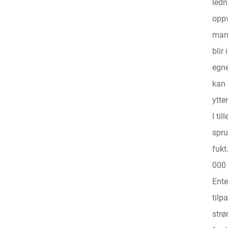
ledn
oppv
mant
blir
egne
kan 
ytte
I ti
spru
fukt
000 
Ente
tilp
strø