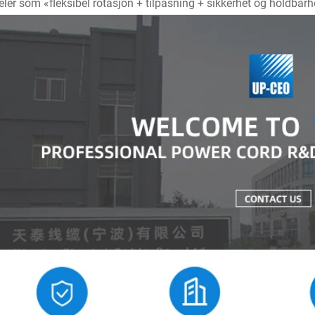
eler som «fleksibel rotasjon + tilpasning + sikkerhet og holdbarh