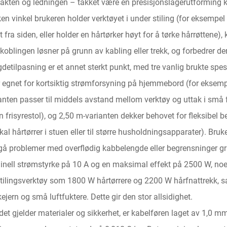
akten og ledningen – takket være en presisjonslagerutforming ka
ken vinkel brukeren holder verktøyet i under stiling (for eksempe
t fra siden, eller holder en hårtørker høyt for å tørke hårrøttene)
ilkoblingen løsner på grunn av kabling eller trekk, og forbedrer 
detilpasning er et annet sterkt punkt, med tre vanlig brukte spe
 egnet for kortsiktig strømforsyning på hjemmebord (for eksempel 
anten passer til middels avstand mellom verktøy og uttak i små 
n frisyrestol), og 2,50 m-varianten dekker behovet for fleksibel 
ikal hårtørrer i stuen eller til større husholdningsapparater). Bru
å problemer med overflødig kabbelengde eller begrensninger gru
nell strømstyrke på 10 A og en maksimal effekt på 2500 W, noe s
tilingsverktøy som 1800 W hårtørrere og 2200 W hårfnattrekk, 
kejern og små luftfuktere. Dette gir den stor allsidighet.
det gjelder materialer og sikkerhet, er kabelføren laget av 1,0 