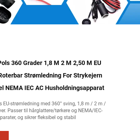
Pols 360 Grader 1,8 M 2 M 2,50 M EU
oterbar Strømledning For Strykejern
l NEMA IEC AC Husholdningsapparat
es EU-strømledning med 360° sving, 1,8 m / 2 m /
ver. Passer til hårglattere/tørkere og NEMA/IEC-
rater, og sikrer fleksibel og stabil