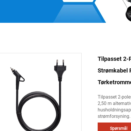
Tilpasset 2-
Strømkabel R
Tørketromme
Tilpasset 2-pol
2,50 m alternati
husholdningsappa
strømforsyning.
Spørsmål