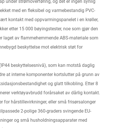
p under strømoverføring, og det er ingen synlig
r dekket med en fleksibel og varmebestandig PVC-
nært kontakt med oppvarmingspanelet i en krøller,
rekker etter 15 000 bøyingstester, noe som gjør den
t er laget av flammehemmende ABS-materiale som
nnebygd beskyttelse mot elektrisk støt for
 (IP44 beskyttelsesnivå), som kan motstå daglig
re at interne komponenter kortslutter på grunn av
sidasjonsbestandighet og glatt tilkobling. Etter 8
inerer verktøyavbrudd forårsaket av dårlig kontakt.
or hårstillevirkninger, eller små frisørsalonger
 tilpassede 2-polige 360-graders svingende EU-
virkninger og små husholdningsapparater med