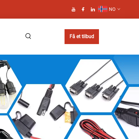
NO
Få et tilbud