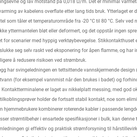
ingsevne og lav motstand på 0,018 Ω/m. Det er minimal varmeta
arming av kabelens overflate etter lang tids bruk. Ytterlaget e
el som tåler et temperaturområde fra -20 °C til 80 °C. Selv ved 
 ikke yttermantelen bløt eller deformert, og det oppstår ingen sp
t for scenarier med hyppig verktøybevegelse. Stikkontakthuse
slukke seg selv raskt ved eksponering for åpen flamme, og har i
rligere å redusere risikoen ved strømbruk.
llegg har svingeledningen en tettsittende vannskjermende design
tvann (for eksempel vannmist når den brukes i badet) og forhind
. Kontaktterminalene er laget av nikkelplatt messing, med god ok
tilkoblingsprøver holder de fortsatt stabil kontakt, noe som elim
n hjemmebrukere kombinerer roterende kabler i passende lengder f
asser strømtilbehør i ensartede spesifikasjoner i bulk, kan denne
mledningen gi effektiv og praktisk strømforsyning til hårstille