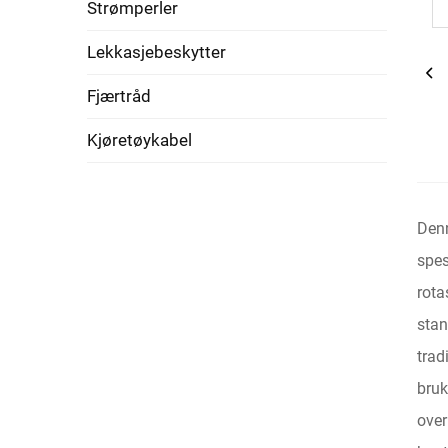
Strømperler
Lekkasjebeskytter
Fjærtråd
Kjøretøykabel
Denn
spes
rota
stan
trad
bruk
over