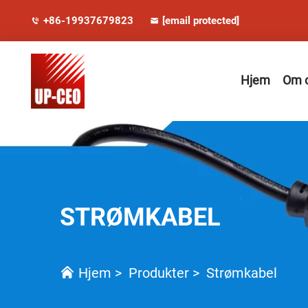
+86-19937679823
[email protected]
Hjem
Om 
STRØMKABEL
Hjem
>
Produkter
>
Strømkabel