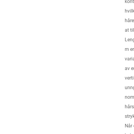
kont
hvil
håre
at t
Leng
m er
vari
av e
vert
unng
nomi
hårs
stry
Når 