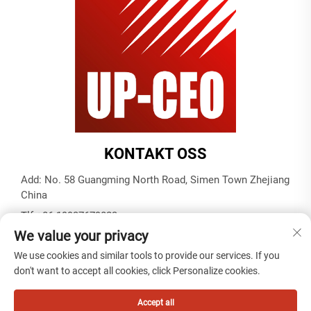
KONTAKT OSS
Add: No. 58 Guangming North Road, Simen Town Zhejiang
China
Tlf:
+86-19937679823
We value your privacy
E-post:
[email protected]
We use cookies and similar tools to provide our services. If you
don't want to accept all cookies, click Personalize cookies.
Copyright © 2025 by Tiantai cable (ningbo) co. ,ltd -
Personvernpolicy
Accept all