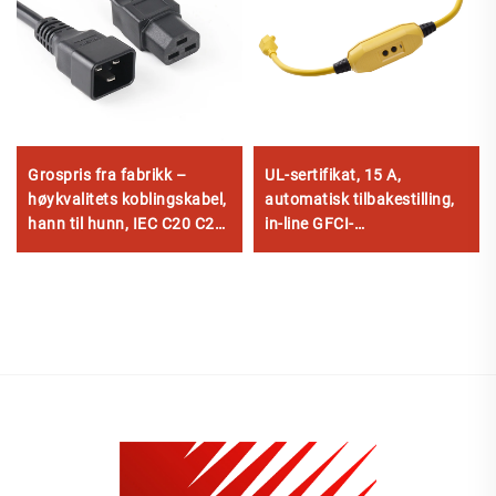
Grospris fra fabrikk –
UL-sertifikat, 15 A,
høykvalitets koblingskabel,
automatisk tilbakestilling,
hann til hunn, IEC C20 C21
in-line GFCI-
PDU/UPS forlengerledning
forlengelseskabel, 2 fot,
heavy-duty, 3 ledere, 3
kontakter, jordet støpsel
med 3 elektriske
strømuttak