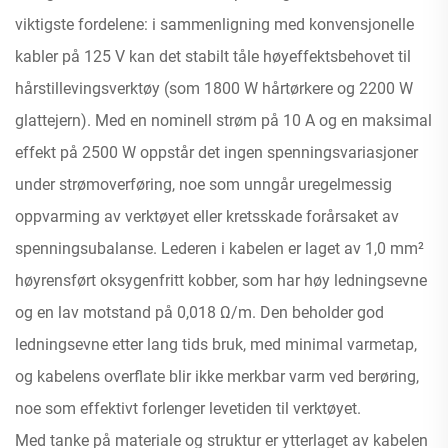
viktigste fordelene: i sammenligning med konvensjonelle
kabler på 125 V kan det stabilt tåle høyeffektsbehovet til
hårstillevingsverktøy (som 1800 W hårtørkere og 2200 W
glattejern). Med en nominell strøm på 10 A og en maksimal
effekt på 2500 W oppstår det ingen spenningsvariasjoner
under strømoverføring, noe som unngår uregelmessig
oppvarming av verktøyet eller kretsskade forårsaket av
spenningsubalanse. Lederen i kabelen er laget av 1,0 mm²
høyrensført oksygenfritt kobber, som har høy ledningsevne
og en lav motstand på 0,018 Ω/m. Den beholder god
ledningsevne etter lang tids bruk, med minimal varmetap,
og kabelens overflate blir ikke merkbar varm ved berøring,
noe som effektivt forlenger levetiden til verktøyet.
Med tanke på materiale og struktur er ytterlaget av kabelen