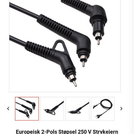
Europeisk 2-Pols Støpsel 250 V Strykejern