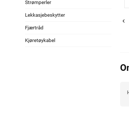
Strømperler
Lekkasjebeskytter
Fjærtråd
Kjøretøykabel
O