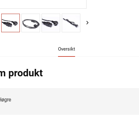
Oversikt
m produkt
Høgre