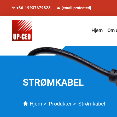
+86-19937679823
[email protected]
Hjem
Om 
STRØMKABEL
Hjem
>
Produkter
>
Strømkabel