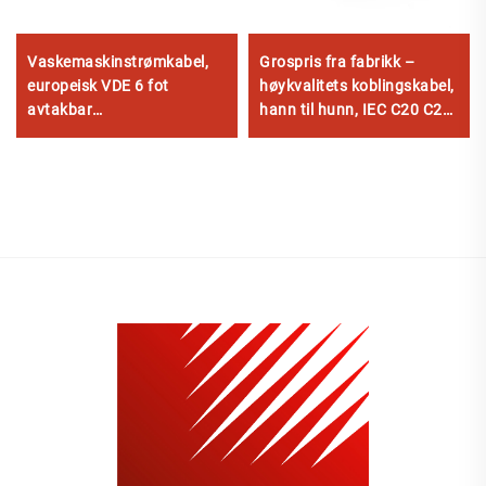
Vaskemaskinstrømkabel,
Grospris fra fabrikk –
europeisk VDE 6 fot
høykvalitets koblingskabel,
avtakbar
hann til hunn, IEC C20 C21
vekselstrømskabel,
PDU/UPS forlengerledning
strømledning minst 2 meter
lang