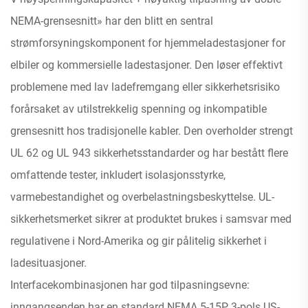
NEMA-grensesnitt» har den blitt en sentral
strømforsyningskomponent for hjemmeladestasjoner for
elbiler og kommersielle ladestasjoner. Den løser effektivt
problemene med lav ladefremgang eller sikkerhetsrisiko
forårsaket av utilstrekkelig spenning og inkompatible
grensesnitt hos tradisjonelle kabler. Den overholder strengt
UL 62 og UL 943 sikkerhetsstandarder og har bestått flere
omfattende tester, inkludert isolasjonsstyrke,
varmebestandighet og overbelastningsbeskyttelse. UL-
sikkerhetsmerket sikrer at produktet brukes i samsvar med
regulativene i Nord-Amerika og gir pålitelig sikkerhet i
ladesituasjoner.
Interfacekombinasjonen har god tilpasningsevne:
inngangsenden har en standard NEMA 5-15P 3-pols US-