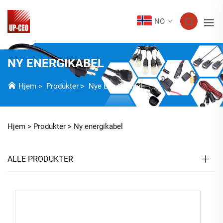
NO
NY ENERGIKABEL
Hjem
>
Produkter
>
Nye Energikabel
Hjem >
Produkter
>
Ny energikabel
ALLE PRODUKTER