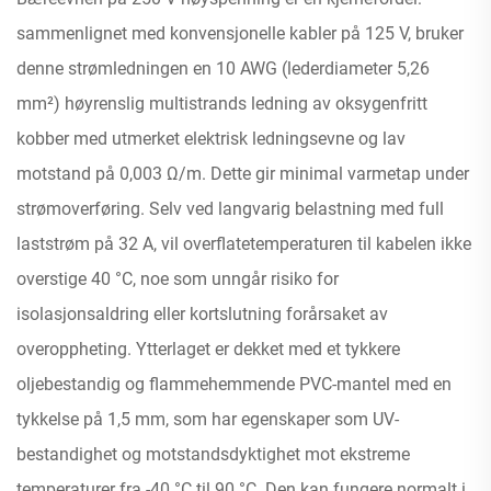
sammenlignet med konvensjonelle kabler på 125 V, bruker
denne strømledningen en 10 AWG (lederdiameter 5,26
mm²) høyrenslig multistrands ledning av oksygenfritt
kobber med utmerket elektrisk ledningsevne og lav
motstand på 0,003 Ω/m. Dette gir minimal varmetap under
strømoverføring. Selv ved langvarig belastning med full
laststrøm på 32 A, vil overflatetemperaturen til kabelen ikke
overstige 40 °C, noe som unngår risiko for
isolasjonsaldring eller kortslutning forårsaket av
overoppheting. Ytterlaget er dekket med et tykkere
oljebestandig og flammehemmende PVC-mantel med en
tykkelse på 1,5 mm, som har egenskaper som UV-
bestandighet og motstandsdyktighet mot ekstreme
temperaturer fra -40 °C til 90 °C. Den kan fungere normalt i