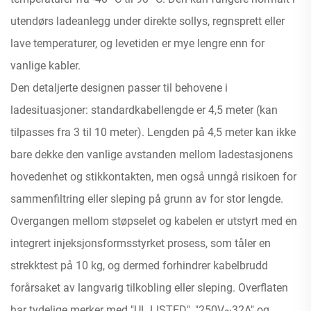
utendørs ladeanlegg under direkte sollys, regnsprett eller
lave temperaturer, og levetiden er mye lengre enn for
vanlige kabler.
Den detaljerte designen passer til behovene i
ladesituasjoner: standardkabellengde er 4,5 meter (kan
tilpasses fra 3 til 10 meter). Lengden på 4,5 meter kan ikke
bare dekke den vanlige avstanden mellom ladestasjonens
hovedenhet og stikkontakten, men også unngå risikoen for
sammenfiltring eller sleping på grunn av for stor lengde.
Overgangen mellom støpselet og kabelen er utstyrt med en
integrert injeksjonsformsstyrket prosess, som tåler en
strekktest på 10 kg, og dermed forhindrer kabelbrudd
forårsaket av langvarig tilkobling eller sleping. Overflaten
har tydelige merker med "UL LISTED", "250V~32A" og