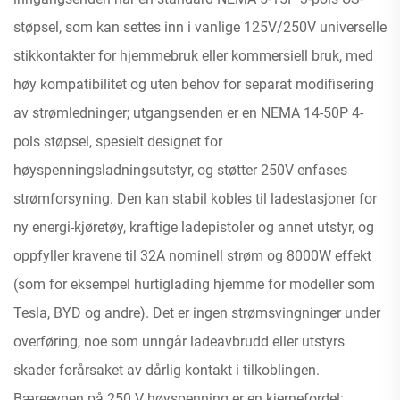
støpsel, som kan settes inn i vanlige 125V/250V universelle
stikkontakter for hjemmebruk eller kommersiell bruk, med
høy kompatibilitet og uten behov for separat modifisering
av strømledninger; utgangsenden er en NEMA 14-50P 4-
pols støpsel, spesielt designet for
høyspenningsladningsutstyr, og støtter 250V enfases
strømforsyning. Den kan stabil kobles til ladestasjoner for
ny energi-kjøretøy, kraftige ladepistoler og annet utstyr, og
oppfyller kravene til 32A nominell strøm og 8000W effekt
(som for eksempel hurtiglading hjemme for modeller som
Tesla, BYD og andre). Det er ingen strømsvingninger under
overføring, noe som unngår ladeavbrudd eller utstyrs
skader forårsaket av dårlig kontakt i tilkoblingen.
Bæreevnen på 250 V høyspenning er en kjernefordel: