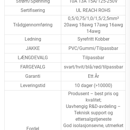
Strøm/Spenning
10A 13A 15A/125-250V
Sertifisering
UL REACH ROHS
0,5/0,75/1,0/1,5/2,5mm²
Trådgjennomføring
20awg 18awg 17awg 16awg
14awg
Ledning
Syrefritt Kobber
JAKKE
PVC/Gummi/Tilpassbar
LÆNGDEVALG
Tilpassbar
FARGEVALG
svart/hvit/blå/rød/tilpassbar
Garanti
Ett År
Leveringstid
10 dager (>10000)
Produsent – best pris og
kvalitet;
Uavhengig R&D-avdeling –
Teknisk support og
ettersalgstjeneste
God isolasjonsevne, utmerket
Fordel