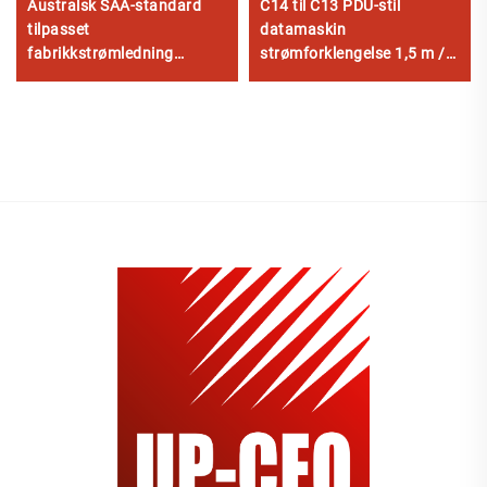
Australsk SAA-standard
C14 til C13 PDU-stil
tilpasset
datamaskin
fabrikkstrømledning
strømforklengelse 1,5 m /
utvidelse for industrianlegg
Svart datamaskin
og hjemmeapparater laget
strømforklengelse 10 A
av slitesterkt gummi
IEC-320-C14 til IEC-320-
C13