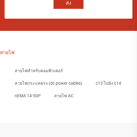
ส่ง
สายไฟ
สายไฟสำหรับคอมพิวเตอร์
สายไฟกระแสตรง (dc power cables)
c13 ไปยัง c14
nEMA 14-50P
สายไฟ AC