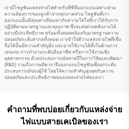
เรามีโซลูชันแหล่งจ่ายไฟสำหรับพีซีที่ออกแบบเฉพาะตาม
ความต้องการของลูกค้าจากทุกภาคส่วน โซลูชันที่เรา
ออกแบบนั้นมีคุณค่าเทียบเท่ากับความใส่ใจที่เราให้กับการ
ปฏิบัติตามมาตรฐานและคุณภาพ ซึ่งจะส่งผ่านพลังงานได้
อย่างมีประสิทธิภาพ พร้อมทั้งสอดคล้องกับมาตรฐานความ
ปลอดภัยระดับสากลทั้งหมด เราเข้าใจดีว่าแหล่งจ่ายไฟที่เชื่อ
ถือได้นั้นมีความสำคัญยิ่ง และอาจใช้งานได้ทั้งในด้านการ
เล่นเกม การทำงานระดับมืออาชีพ หรือการใช้งานเชิง
อุตสาหกรรม ด้วยประสบการณ์หลายปีในการวิจัยและพัฒนา
(R&D) รวมถึงการผลิต เราจึงออกแบบโซลูชันเพื่อยกระดับ
ประสบการณ์ของผู้ใช้ โดยให้ความสำคัญสูงสุดกับความ
ปลอดภัยและประสิทธิภาพของแหล่งจ่ายไฟของเรา
คำถามที่พบบ่อยเกี่ยวกับแหล่งจ่าย
ไฟแบบสายเคเบิลของเรา