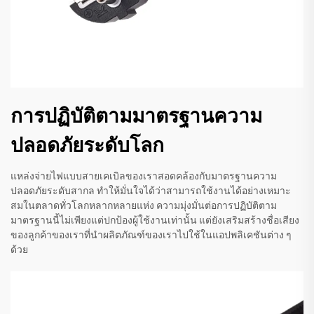
การปฏิบัติตามมาตรฐานความ
ปลอดภัยระดับโลก
แหล่งจ่ายไฟแบบสายเคเบิลของเราสอดคล้องกับมาตรฐานความ
ปลอดภัยระดับสากล ทำให้มั่นใจได้ว่าสามารถใช้งานได้อย่างเหมาะ
สมในตลาดทั่วโลกหลากหลายแห่ง ความมุ่งมั่นต่อการปฏิบัติตาม
มาตรฐานนี้ไม่เพียงแต่ปกป้องผู้ใช้งานเท่านั้น แต่ยังเสริมสร้างชื่อเสียง
ของลูกค้าของเราที่นำผลิตภัณฑ์ของเราไปใช้ในแอปพลิเคชันต่าง ๆ
ด้วย