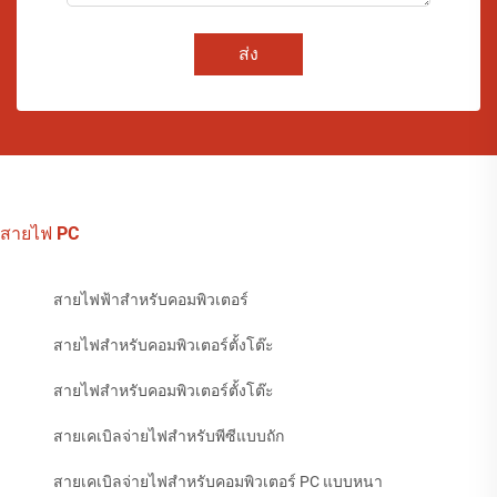
ส่ง
สายไฟ PC
สายไฟฟ้าสำหรับคอมพิวเตอร์
สายไฟสำหรับคอมพิวเตอร์ตั้งโต๊ะ
สายไฟสำหรับคอมพิวเตอร์ตั้งโต๊ะ
สายเคเบิลจ่ายไฟสำหรับพีซีแบบถัก
สายเคเบิลจ่ายไฟสำหรับคอมพิวเตอร์ PC แบบหนา