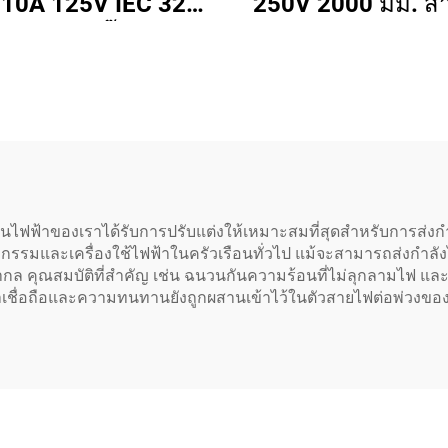
10A 125V IEC 320
250V 2000 มม. สำ
ถึง C13 ปลั๊กสายไฟ
เซิร์ฟเวอร์ PDU UP
 สีขาว (หรือตามสั่ง)
ต่อไฟ 20A สายไฟ 
C20
ฟฟ้าของเราได้รับการปรับแต่งให้เหมาะสมที่สุดสำหรับการส่งกำ
หกรรมและเครื่องใช้ไฟฟ้าในครัวเรือนทั่วไป แม้จะสามารถส่งกำลังไ
คุณสมบัติที่สำคัญ เช่น ฉนวนกันความร้อนที่ไม่ลุกลามไฟ และต
่าเชื่อถือและความทนทานยังถูกผสานเข้าไว้ในตัวสายไฟต่อพ่วงของ