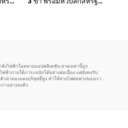
3 ขา พร้อมหัวปลั๊กสหรัฐฯ
หรับ
3 ขา สายเคเบิล C13
S สาย
อุปกรณ์จ่ายไฟ
C19-
ลังไฟฟ้าในหลายแอปพลิเคชัน สายเหล่านี้ถูก
ฟฟ้าภายใต้ภาระหนักได้อย่างต่อเนื่อง แต่ยังคงรับ
ัวนำทองแดงบริสุทธิ์สูง ทำให้สายไฟต่อพ่วงของเรา
เราอย่างลงตัว