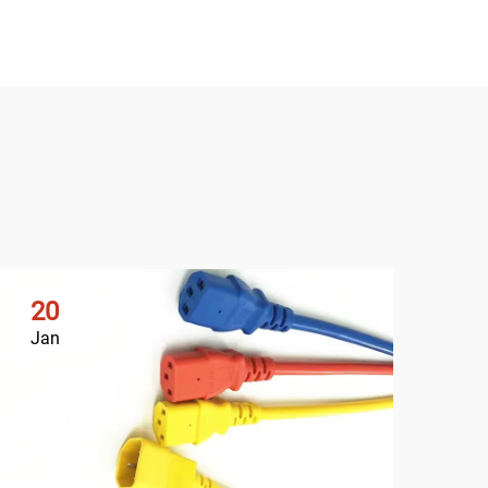
20
2
Jan
Ja