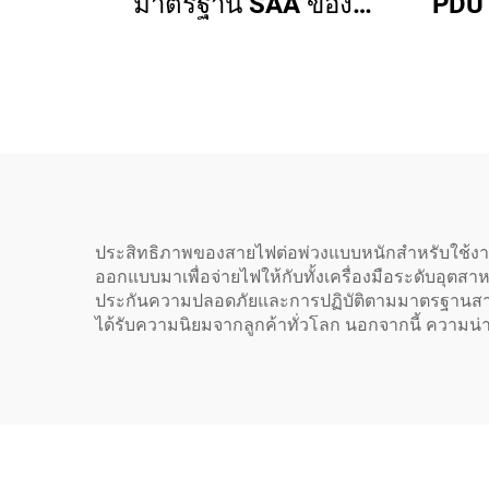
มาตรฐาน SAA ของ
PDU 
ออสเตรเลีย จากโรงงาน
C14 
ผลิตตามสั่ง สำหรับ
หลัก
อุปกรณ์อุตสาหกรรมและ
เครื่องใช้ในบ้าน ทำจาก
ยางทนทาน
ประสิทธิภาพของสายไฟต่อพ่วงแบบหนักสำหรับใช้งานไ
ออกแบบมาเพื่อจ่ายไฟให้กับทั้งเครื่องมือระดับอุตสา
ประกันความปลอดภัยและการปฏิบัติตามมาตรฐานสากล 
ได้รับความนิยมจากลูกค้าทั่วโลก นอกจากนี้ ความน