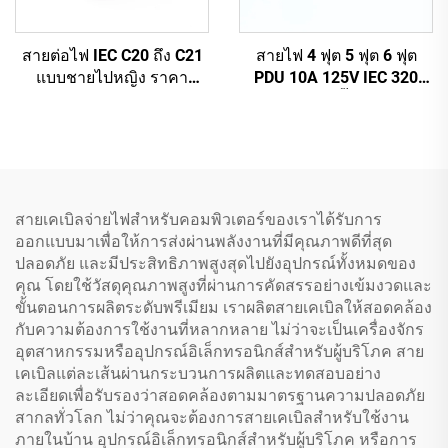
สายต่อไฟ IEC C20 ถึง C21
สายไฟ 4 ฟุต 5 ฟุต 6 ฟุต
แบบชายไปหญิง ราคา
PDU 10A 125V IEC 320
โรงงานขายส่ง คุณภาพสูง
C14 ถึง C13 ปลั๊กสายไฟหลัก
สำหรับ PDU/UPS
สีขาว (หรือตามสั่ง)
สายเคเบิลจ่ายไฟสำหรับคอมพิวเตอร์ของเราได้รับการ
ออกแบบมาเพื่อให้การส่งผ่านพลังงานที่มีคุณภาพดีที่สุด
ปลอดภัย และมีประสิทธิภาพสูงสุดไปยังอุปกรณ์ทั้งหมดของ
คุณ โดยใช้วัสดุคุณภาพสูงที่ผ่านการคัดสรรอย่างเข้มงวดและ
ขั้นตอนการผลิตระดับพรีเมียม เราผลิตสายเคเบิลให้สอดคล้อง
กับความต้องการใช้งานที่หลากหลาย ไม่ว่าจะเป็นเครื่องจักร
อุตสาหกรรมหรืออุปกรณ์อิเล็กทรอนิกส์สำหรับผู้บริโภค สาย
เคเบิลแต่ละเส้นผ่านกระบวนการผลิตและทดสอบอย่าง
ละเอียดเพื่อรับรองว่าสอดคล้องตามมาตรฐานความปลอดภัย
สากลทั่วโลก ไม่ว่าคุณจะต้องการสายเคเบิลสำหรับใช้งาน
ภายในบ้าน อุปกรณ์อิเล็กทรอนิกส์สำหรับผู้บริโภค หรือการ