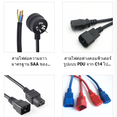
สายไฟต่อความยาว
สายไฟต่อพ่วงคอมพิวเตอร์
มาตรฐาน SAA ของ
รูปแบบ PDU จาก C14 ไปยัง
ออสเตรเลีย จากโรงงานผลิต
C13 ความยาว 1.5 เมตร /
ตามสั่ง สำหรับอุปกรณ์
สายต่อไฟฟ้าคอมพิวเตอร์สี
อุตสาหกรรมและเครื่องใช้
ดำ 10A IEC-320-C14 ถึง
ในบ้าน ทำจากยางทนทาน
IEC-320-C13