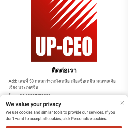
ติดต่อเรา
Add: เลขที่ 58 ถนนกว่างหมิงเหนือ เมืองซื่อเหมิน มณฑลเจ้อ
เจียง ประเทศจีน
โทร:
+86-19937679823
We value your privacy
อีเมล:
[email protected]
We use cookies and similar tools to provide our services. If you
don't want to accept all cookies, click Personalize cookies.
สงวนลิขสิทธิ์ © 2025 โดยบริษัท เทียนไทเคเบิล (หนิงโป) จำกัด -