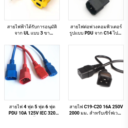
สายไฟฟ้าได้รับการอนุมัติ
สายไฟต่อพ่วงคอมพิวเตอร์
จาก UL แบบ 3 ขา
รูปแบบ PDU จาก C14 ไปยัง
สหรัฐอเมริกา 3 ขา
C13 ความยาว 1.5 เมตร /
10A/13A/15A สายไฟ AC
สายต่อไฟฟ้าคอมพิวเตอร์สี
ปลั๊ก IEC C13 สายพาวเวอร์
ดำ 10A IEC-320-C14 ถึง
สหรัฐอเมริกา
IEC-320-C13
สายไฟ 4 ฟุต 5 ฟุต 6 ฟุต
สายไฟ C19-C20 16A 250V
PDU 10A 125V IEC 320
2000 มม. สำหรับเซิร์ฟเวอร์
C14 ถึง C13 ปลั๊กสายไฟหลัก
PDU UPS สายต่อไฟ 20A
สีขาว (หรือตามสั่ง)
สายไฟ C19-C20