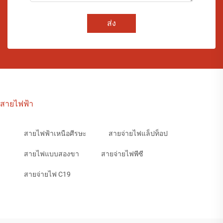
ส่ง
สายไฟฟ้า
สายไฟฟ้าเหนือศีรษะ
สายจ่ายไฟแล็ปท็อป
สายไฟแบบสองขา
สายจ่ายไฟพีซี
สายจ่ายไฟ C19