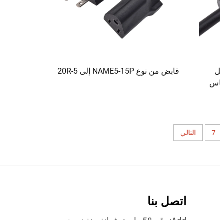
ل
قابض من نوع NAME5-15P إلى 5-20R
مقاس
7
التالي
اتصل بنا