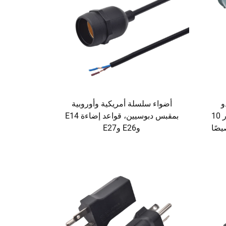
معتمد من UL ذو
أضواء سلسلة أمريكية وأوروبية
دبوسين مع قاعدة إضاءة E27، تيار 10
بمقبس دبوسيين، قواعد إضاءة E14
 خصيصًا
وE26 وE27