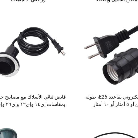
مصباح إلكتروني بقاعدة E26، طوله
قابض ثنائي الأسلاك مع مصابيح خ
ر أو ١٠ أمتار
بمقاسات إي١٤ وإي١٢ وإي٢٦ وإي٢٧