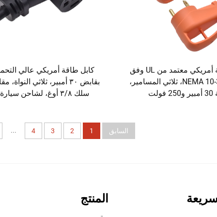
كابل طاقة أمريكي معتمد من UL وفق
كابل طاقة أمريكي عالي التحم
معيار NEMA 10-30P، ثلاثي المسامير،
بقابض ٣٠ أمبير، ثلاثي النواة، 
 فولت
سلك ٣/٨ أوغ، لشاحن سيارة
...
السابق
1
2
3
4
سريعة
المنتج