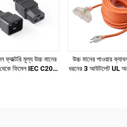
 ফ্যাক্টরি মূল্য উচ্চ মানের
উচ্চ মানের পাওয়ার ক্যাব
 থেকে ফিমেল IEC C20
ধরনের 3 আউটলেট UL অন
DU/UPS এক্সটেনশন কর্ড
পাওয়ার এক্সটেনশন কর্ড ত
প্লাগ সহ