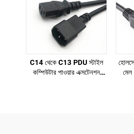
C14 থেকে C13 PDU স্টাইল
হোলসেল
কম্পিউটার পাওয়ার এক্সটেনশন
মেল
ক্যাবল 1.5M / কালো কম্পিউটার
C21 P
পাওয়ার এক্সটেনশন কর্ড 10A
IEC-320-C14 থেকে IEC-
320-C13