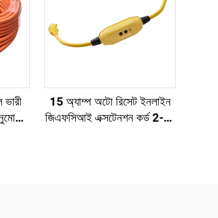
ল ভারী
15 অ্যাম্প অটো রিসেট ইনলাইন
ুমোদিত
জিএফসিআই এক্সটেনশন কর্ড 2-ফুট
িন পিন
ভারী ধরনের 3 তারযুক্ত 3-প্রং
গ্রাউন্ডেড প্লাগ সহ 3 টি বৈদ্যুতিক
পাওয়ার আউটলেট