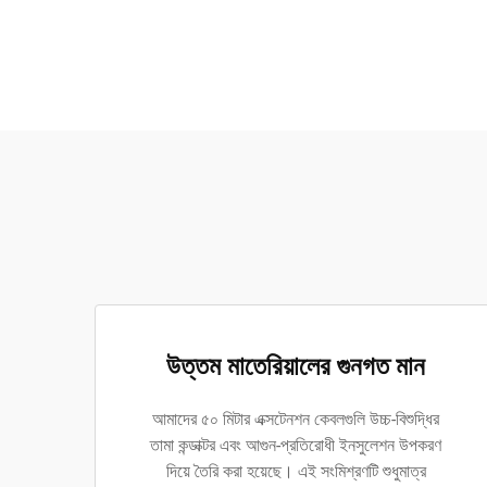
উত্তম মাতেরিয়ালের গুনগত মান
আমাদের ৫০ মিটার এক্সটেনশন কেবলগুলি উচ্চ-বিশুদ্ধির
তামা কন্ডাক্টর এবং আগুন-প্রতিরোধী ইনসুলেশন উপকরণ
দিয়ে তৈরি করা হয়েছে। এই সংমিশ্রণটি শুধুমাত্র