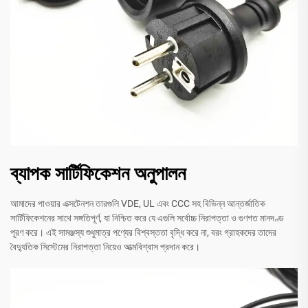
ব্যাপক সার্টিফিকেশন অনুপালন
আমাদের পাওয়ার এক্সটেনশন তারগুলি VDE, UL এবং CCC সহ বিভিন্ন আন্তর্জাতিক
সার্টিফিকেশনের সাথে সঙ্গতিপূর্ণ, যা নিশ্চিত করে যে এগুলি সর্বোচ্চ নিরাপত্তা ও গুণগত মানদণ্ড
পূরণ করে। এই সামঞ্জস্য শুধুমাত্র পণ্যের বিশ্বস্ততা বৃদ্ধি করে না, বরং গ্রাহকদের তাদের
বৈদ্যুতিক সিস্টেমের নিরাপত্তা নিয়েও আত্মবিশ্বাস প্রদান করে।