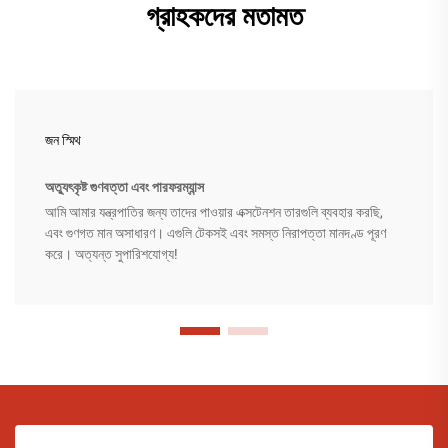
গ্রাহকদের মতামত
জন স্মিথ
অত্যুৎকৃষ্ট গুণবত্তা এবং পারফরম্যান্স
আমি আমার যন্ত্রপাতির জন্য তাদের পাওয়ার এক্সটেনশন তারগুলি ব্যবহার করছি,
এবং গুণগত মান অসাধারণ। এগুলি টেকসই এবং সমস্ত নিরাপত্তা মানদণ্ড পূরণ
করে। অত্যন্ত সুপারিশযোগ্য!