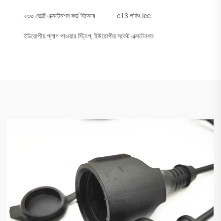
২৩০ ভোল্ট এক্সটেনশন কর্ড হিসেবে
c13 লকিং iec
ইউরোপীয় প্লাগ পাওয়ার স্ট্রিপ, ইউরোপীয় সকেট এক্সটেনশন