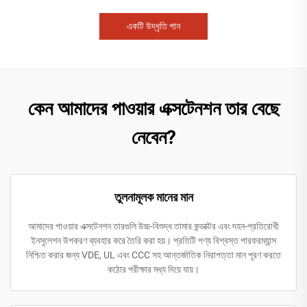
একটি উদ্ধৃতি পান
কেন আমাদের পাওয়ার এক্সটেনশন তার বেছে
নেবেন?
তুলনামূলক মানের মান
আমাদের পাওয়ার এক্সটেনশন তারগুলি উচ্চ-বিশুদ্ধ তামার কন্ডাক্টর এবং দহন-প্রতিরোধী
ইনসুলেশন উপকরণ ব্যবহার করে তৈরি করা হয়। প্রতিটি পণ্য বিশ্বস্ত পারফরম্যান্স
নিশ্চিত করার জন্য VDE, UL এবং CCC সহ আন্তর্জাতিক নিরাপত্তা মান পূরণ করতে
কঠোর পরীক্ষার মধ্য দিয়ে যায়।