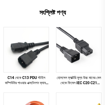
সংশ্লিষ্ট পণ্য
C14 থেকে C13 PDU স্টাইল
হোলসেল ফ্যাক্টরি মূল্য উচ্চ মানের মেল
কম্পিউটার পাওয়ার এক্সটেনশন ক্যাবল
থেকে ফিমেল IEC C20 C21
1.5M / কালো কম্পিউটার পাওয়ার
PDU/UPS এক্সটেনশন কর্ড
এক্সটেনশন কর্ড 10A IEC-320-
C14 থেকে IEC-320-C13