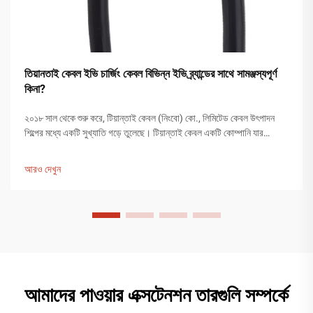
তিয়ানতাই কেবল ইভি চার্জিং কেবল বিভিন্ন ইভি ব্র্যান্ডের সাথে সামঞ্জস্যপূর্ণ
কিনা?
২০১৮ সাল থেকে শুরু করে, টিয়ান্তাই কেবল (নিংবো) কো., লিমিটেড কেবল উৎপাদন
শিল্পের মধ্যে একটি সুখ্যাতি গড়ে তুলেছে। টিয়ান্তাই কেবল একটি কোম্পানি যার
১২,০০০ বর্গমিটারের বেশি উৎপাদন কারখানা রয়েছে এবং ২০০ জনের বেশি কর্মচারী
উৎপাদন কার্যক্রমে নিযুক্ত রয়েছেন...
আরও দেখুন
আমাদের পাওয়ার এক্সটেনশন তারগুলি সম্পর্কে