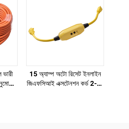
ল ভারী
15 অ্যাম্প অটো রিসেট ইনলাইন
ুমোদিত
জিএফসিআই এক্সটেনশন কর্ড 2-ফুট
িন পিন
ভারী ধরনের 3 তারযুক্ত 3-প্রং
গ্রাউন্ডেড প্লাগ সহ 3 টি বৈদ্যুতিক
পাওয়ার আউটলেট