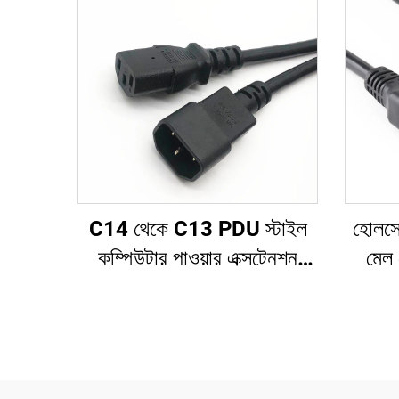
C14 থেকে C13 PDU স্টাইল
হোলসেল
কম্পিউটার পাওয়ার এক্সটেনশন
মেল
ক্যাবল 1.5M / কালো কম্পিউটার
C21 P
পাওয়ার এক্সটেনশন কর্ড 10A
IEC-320-C14 থেকে IEC-
320-C13