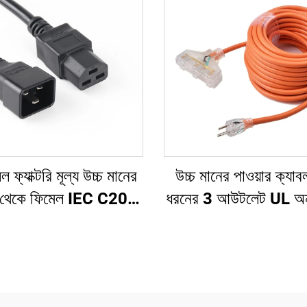
 ফ্যাক্টরি মূল্য উচ্চ মানের
উচ্চ মানের পাওয়ার ক্যাব
 থেকে ফিমেল IEC C20
ধরনের 3 আউটলেট UL অন
DU/UPS এক্সটেনশন কর্ড
পাওয়ার এক্সটেনশন কর্ড ত
প্লাগ সহ