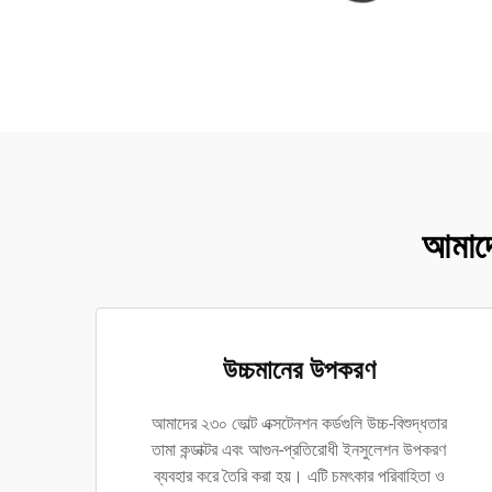
আমাদে
উচ্চমানের উপকরণ
আমাদের ২৩০ ভোল্ট এক্সটেনশন কর্ডগুলি উচ্চ-বিশুদ্ধতার
তামা কন্ডাক্টর এবং আগুন-প্রতিরোধী ইনসুলেশন উপকরণ
ব্যবহার করে তৈরি করা হয়। এটি চমৎকার পরিবাহিতা ও