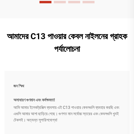
আমাদের C13 পাওয়ার কেবল নাইলনের গ্রাহক
পর্যালোচনা
জন স্মিথ
অসাধারণ গুণমান এবং কর্মক্ষমতা!
আমি আমার ইলেকট্রনিক্স ব্যবসায় এই C13 পাওয়ার কেবলগুলি ব্যবহার করছি এবং
এগুলি আমার আশা ছাড়িয়ে গেছে। গুণগত মান সর্বোচ্চ স্তরের এবং কেবলগুলি খুবই
টেকসই। অত্যন্ত সুপারিশযোগ্য!