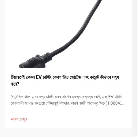
টিয়ানতাই কেবল EV চার্জিং কেবল উচ্চ ভোল্টেজ এবং কারেন্ট কীভাবে সহ্য
করে?
বৈদ্যুতিক যানবাহনের জন্য চার্জিং অবকাঠামোর গুরুত্ব অত্যন্ত বেশি, এবং EV চার্জিং
কেবলগুলি হল এর সবচেয়ে চাহিদাপূর্ণ উপাদান, কারণ এগুলি অত্যন্ত উচ্চ (1,000V,
500A) ফাস্ট চার্জিং কারেন্ট সহ্য করার জন্য যথেষ্ট শক্তিশালী হতে হবে। বছরের পর...
আরও দেখুন