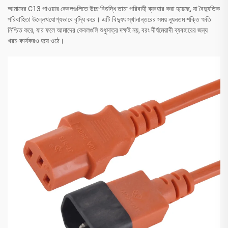
আমাদের C13 পাওয়ার কেবলগুলিতে উচ্চ-বিশুদ্ধি তামা পরিবাহী ব্যবহার করা হয়েছে, যা বৈদ্যুতিক
পরিবাহিতা উল্লেখযোগ্যভাবে বৃদ্ধি করে। এটি বিদ্যুৎ স্থানান্তরের সময় ন্যূনতম শক্তি ক্ষতি
নিশ্চিত করে, যার ফলে আমাদের কেবলগুলি শুধুমাত্র দক্ষই নয়, বরং দীর্ঘমেয়াদী ব্যবহারের জন্য
খরচ-কার্যকরও হয়ে ওঠে।