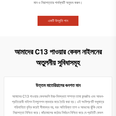
মান ও নিরাপত্তার পার্থক্যটি অনুভব করুন।
একটি উদ্ধৃতি পান
আমাদের C13 পাওয়ার কেবল নাইলনের
অতুলনীয় সুবিধাসমূহ
উত্তম মাতেরিয়ালের গুনগত মান
আমাদের C13 পাওয়ার কেবলগুলি উচ্চ-বিশুদ্ধতা সম্পন্ন তামা কন্ডাক্টর এবং আগুন-
প্রতিরোধী নাইলন ইনসুলেশন ব্যবহার করে তৈরি করা হয়। এই সংমিশ্রণটি শুধুমাত্র
পরিবাহিতা বৃদ্ধি করেই সীমাবদ্ধ নয়, বরং অতিরিক্ত তাপ ও আগুনের ঝুঁকি থেকে
নিরাপত্তা নিশ্চিত করে। কাঁচামালের কঠোর নির্বাচন নিশ্চিত করে যে প্রতিটি কেবল