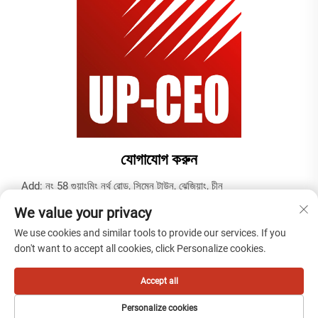
যোগাযোগ করুন
Add: নং 58 গুয়াংমিং নর্থ রোড, সিমেন টাউন, ঝেজিয়াং, চীন
টেল:
+86-19937679823
We value your privacy
ইমেইল:
[email protected]
We use cookies and similar tools to provide our services. If you
don't want to accept all cookies, click Personalize cookies.
কপিরাইট © 2025 টিয়ানতাই কেবল (নিংবো) কোং, লিমিটেড দ্বারা -
গোপনীয়তা নীতি
Accept all
Personalize cookies