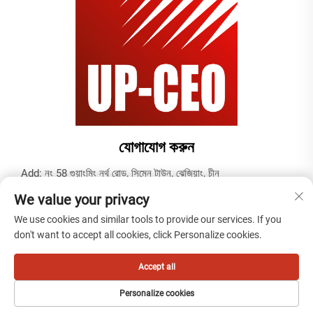
যোগাযোগ করুন
Add: নং 58 গুয়াংমিং নর্থ রোড, সিমেন টাউন, ঝেজিয়াং, চীন
টেল:
+86-19937679823
We value your privacy
ইমেইল:
[email protected]
We use cookies and similar tools to provide our services. If you
don't want to accept all cookies, click Personalize cookies.
কপিরাইট © 2025 টিয়ানতাই কেবল (নিংবো) কোং, লিমিটেড দ্বারা -
গোপনীয়তা নীতি
Accept all
Personalize cookies