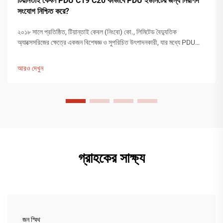
টিয়ানতাই কেবল PDU C19 C20 কীভাবে PDU ইউনিটের জন্য নিরাপদ
সংযোগ নিশ্চিত করে?
২০১৮ সালে প্রতিষ্ঠিত, টিয়ান্তাই কেবল (নিংবো) কো., লিমিটেড বৈদ্যুতিক
অ্যাক্সেসরিজের ক্ষেত্রে একজন বিশেষজ্ঞ ও সুপরিচিত উৎপাদনকারী, যার মধ্যে PDU
C19 C20-ও অন্তর্ভুক্ত। কোম্পানিটির ২০০ জনের বেশি কর্মচারী রয়েছে এবং
১২,০০০ বর্গমিটারের বেশি আয়তনের একটি কারখানা রয়েছে। টিয়ান...
আরও দেখুন
গ্রাহকের সাক্ষ্য
জন স্মিথ