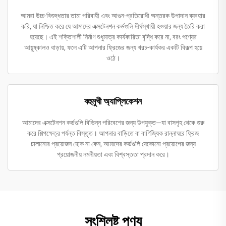
আমরা উচ্চ-বিশুদ্ধতার তামা পরিবাহী এবং আগুন-প্রতিরোধী অন্তরক উপাদান ব্যবহার
করি, যা নিশ্চিত করে যে আমাদের এক্সটেনশন কর্ডগুলি দীর্ঘস্থায়ী হওয়ার জন্য তৈরি করা
হয়েছে। এই শক্তিশালী নির্মাণ শুধুমাত্র কার্যকারিতা বৃদ্ধি করে না, বরং পণ্যের
আয়ুষ্কালও বাড়ায়, ফলে এটি আপনার ফ্রিজের জন্য খরচ-কার্যকর একটি বিকল্প হয়ে
ওঠে।
বহুমুখী অ্যাপ্লিকেশন
আমাদের এক্সটেনশন কর্ডগুলি বিভিন্ন পরিবেশের জন্য উপযুক্ত—যা বাসগৃহ থেকে শুরু
করে শিল্পক্ষেত্র পর্যন্ত বিস্তৃত। আপনার বাড়িতে বা বাণিজ্যিক রান্নাঘরে ফ্রিজ
চালানোর প্রয়োজন হোক না কেন, আমাদের কর্ডগুলি যেকোনো প্রয়োগের জন্য
প্রয়োজনীয় নমনীয়তা এবং বিশ্বস্ততা প্রদান করে।
সংশ্লিষ্ট পণ্য