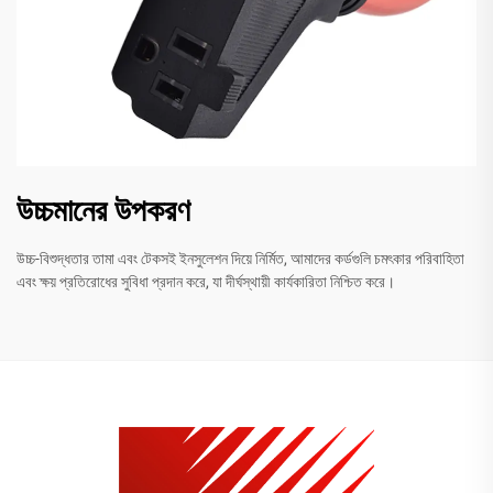
উচ্চমানের উপকরণ
উচ্চ-বিশুদ্ধতার তামা এবং টেকসই ইনসুলেশন দিয়ে নির্মিত, আমাদের কর্ডগুলি চমৎকার পরিবাহিতা
এবং ক্ষয় প্রতিরোধের সুবিধা প্রদান করে, যা দীর্ঘস্থায়ী কার্যকারিতা নিশ্চিত করে।