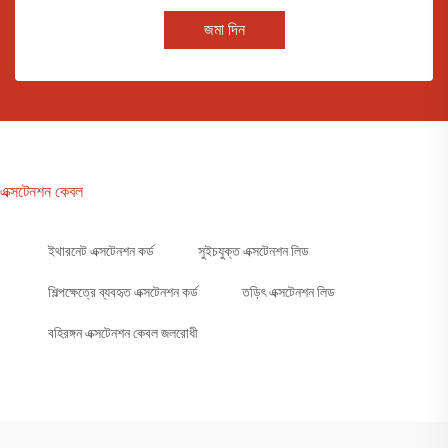
জমা দিন
এক্সটেনশন কেবল
ইথারনেট এক্সটেনশন কর্ড
সুইচযুক্ত এক্সটেনশন লিড
শিল্পক্ষেত্রে ব্যবহৃত এক্সটেনশন কর্ড
তড়িৎ এক্সটেনশন লিড
বহিরঙ্গন এক্সটেনশন কেবল জলরোধী