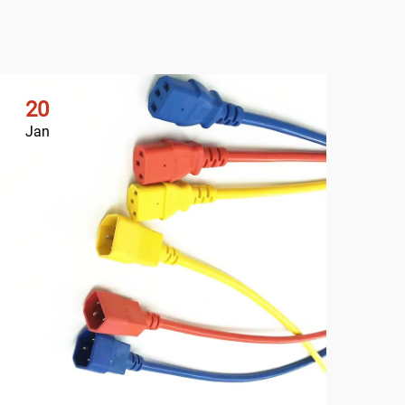
20
2
Jan
Ja