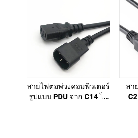
สายไฟต่อพ่วงคอมพิวเตอร์
สาย
รูปแบบ PDU จาก C14 ไป
C2
ยัง C13 ความยาว 1.5
รา
เมตร / สายต่อไฟฟ้า
ค
คอมพิวเตอร์สีดำ 10A
IEC-320-C14 ถึง IEC-