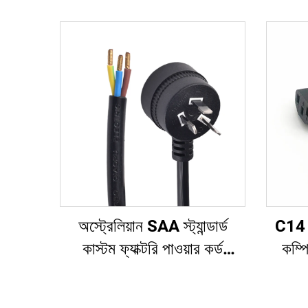
অস্ট্রেলিয়ান SAA স্ট্যান্ডার্ড
C14 
কাস্টম ফ্যাক্টরি পাওয়ার কর্ড
কম্প
এক্সটেনশন শিল্প সরঞ্জাম এবং ঘরোয়া
ক্যাবল
যন্ত্রপাতির জন্য টেকসই রাবার দিয়ে
পাওয