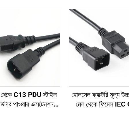
থেকে C13 PDU স্টাইল
হোলসেল ফ্যাক্টরি মূল্য উচ্
িউটার পাওয়ার এক্সটেনশন
মেল থেকে ফিমেল IEC
 1.5M / কালো কম্পিউটার
C21 PDU/UPS এক্সটেনশ
়ার এক্সটেনশন কর্ড 10A