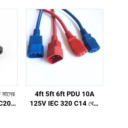
চ মানের
4ft 5ft 6ft PDU 10A
 C20
125V IEC 320 C14 থেকে
ন কর্ড
C13 পাওয়ার কর্ড প্লাগ মেইন
পাওয়ার ক্যাবল লিড সাদা রঙ (অথবা