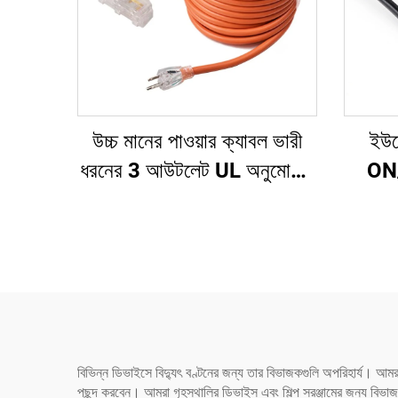
উচ্চ মানের পাওয়ার ক্যাবল ভারী
ইউর
ধরনের 3 আউটলেট UL অনুমোদিত
ON/
পাওয়ার এক্সটেনশন কর্ড তিন পিন
পাওয়
প্লাগ সহ
সকেট ল
বিভিন্ন ডিভাইসে বিদ্যুৎ বণ্টনের জন্য তার বিভাজকগুলি অপরিহার্য। আম
পছন্দ করবেন। আমরা গৃহস্থালির ডিভাইস এবং শিল্প সরঞ্জামের জন্য বিভ