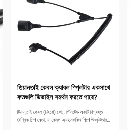
তিয়ানতাই কেবল ক্যাবল স্প্লিটার একসাথে
কতগুলি ডিভাইস সমর্থন করতে পারে?
টিয়ান্তাই কেবল (নিংবো) কো., লিমিটেড একটি বিশ্বস্ত
বৈশ্বিক শিল্প নেতা, যা কেবল অ্যাক্সেসরিজ শিল্পে উৎকৃষ্টতার
জন্য পরিচিত। ২০১৮ সালে প্রতিষ্ঠিত হওয়ায়, টিয়ান্তাই