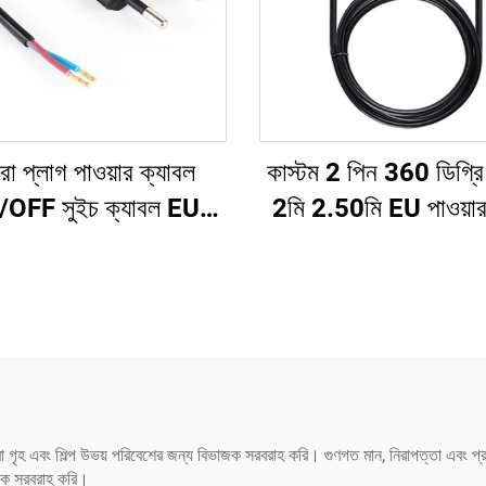
ো প্লাগ পাওয়ার ক্যাবল
কাস্টম 2 পিন 360 ডিগ্র
OFF সুইচ ক্যাবল EU
2মি 2.50মি EU পাওয়া
ার সাপ্লাই কর্ড এক্সটেনশন
ঘূর্ণনশীল পাওয়ার কর্ড হে
্যাম্প প্রকল্প রেডিওর জন্য
স্ট্রেইটনার, ড্রায়ার,
IEC AC গৃহস্থালি যন্ত্
জন্য
রা গৃহ এবং শিল্প উভয় পরিবেশের জন্য বিভাজক সরবরাহ করি। গুণগত মান, নিরাপত্তা এবং প্
াজক সরবরাহ করি।