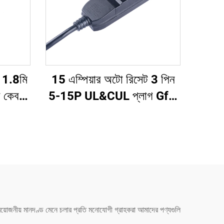
ি 1.8মি
15 এম্পিয়ার অটো রিসেট 3 পিন
র কেবল
5-15P UL&CUL প্লাগ Gfci
য়ার
ক্যাবল ইন-লাইন পোর্টেবল GFCI
 NEMA,
এক্সটেনশন কর্ড পাওয়ার কর্ড GFCI
রপাতির
প্লাগ
রয়োজনীয় মানদণ্ড মেনে চলার প্রতি মনোযোগী গ্রাহকরা আমাদের পণ্যগুলি