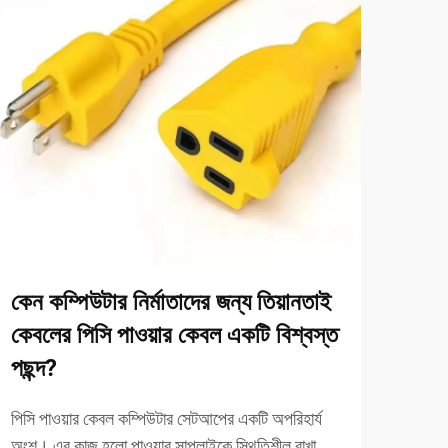
কেন কম্পিউটার নির্মাতাদের জন্য তিয়ানতাই
দৈনন
কেবলের পিসি পাওয়ার কেবল একটি বিশ্বস্ত
এক্স
পছন্দ?
এক্সটে
এগুলো
পিসি পাওয়ার কেবল কম্পিউটার সেটআপের একটি অপরিহার্য
করে এ
অংশ। এর কাজ হলো পাওয়ার সাপ্লাইকে স্থিতিশীল রাখা, যা