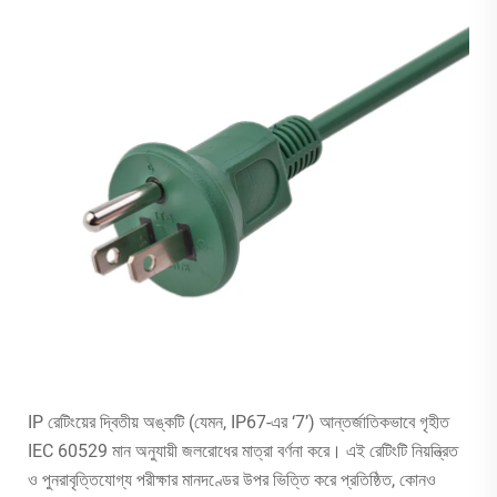
IP রেটিংয়ের দ্বিতীয় অঙ্কটি (যেমন, IP67-এর ‘7’) আন্তর্জাতিকভাবে গৃহীত
IEC 60529 মান অনুযায়ী জলরোধের মাত্রা বর্ণনা করে। এই রেটিংটি নিয়ন্ত্রিত
ও পুনরাবৃত্তিযোগ্য পরীক্ষার মানদণ্ডের উপর ভিত্তি করে প্রতিষ্ঠিত, কোনও