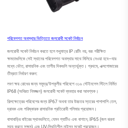
পরিবেশগত অবস্থার ভিত্তিতে জলরোধী সকেট নির্বাচন
জলরোধী সকেট নির্বাচন করতে হলে শুধুমাত্র IP রেটিং নয়, বরং পরীক্ষিত
ক্ষমতাগুলিকে সেই স্থানের পরিবেশগত অবস্থার সাথে মিলিয়ে নেওয়া হবে—যার
মধ্যে ভৌত, রাসায়নিক এবং তাপীয় দিকগুলি অন্তর্ভুক্ত। প্রথমে, এক্সপোজারের
তীব্রতা নির্ধারণ করুন:
লবণ ক্ষয় রোধের জন্য সমুদ্র/উপকূলীয় পরিবেশে ৩১৬ স্টেইনলেস স্টিলে নির্মিত
IP68 (অবিরত নিমজ্জন) জলরোধী সকেট ব্যবহার করা আবশ্যক।
শিল্পক্ষেত্রের পরিবেশের জন্য IP67 অথবা তার উচ্চতর স্তরের পাশাপাশি তেল,
দ্রাবক এবং পরিষ্কারক রাসায়নিক প্রতিরোধী পলিমার প্রয়োজন।
বাসাবাড়ির বাইরের স্থানগুলিতে, যেমন প্যাটিও এবং বাগানে, IP65 (জল ঝরনা
সহ্য করতে সক্ষম) এবং UV-স্থিতিশীল নাইলন সকেট প্রয়োজন।