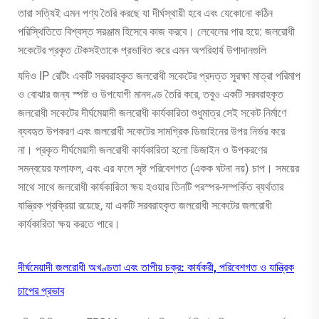
তারা সত্যিই এমন পণ্য তৈরি করছে যা দীর্ঘস্থায়ী হবে এবং যেকোনো কঠিন
পরিস্থিতিতে বিশ্বস্ত সরঞ্জাম হিসেবে কাজ করবে। লেবেলের পার হয়ে: জলরোধী
সকেটের প্রকৃত টেকসইতাকে প্রভাবিত করে এমন অপরিহার্য উপাদানগুলি
যদিও IP রেটিং একটি সরবরাহকৃত জলরোধী সকেটের প্রদত্ত সুরক্ষা মাত্রা পরিমাপ
ও বোঝার জন্য স্পষ্ট ও উপযোগী মানদণ্ড তৈরি করে, তবুও একটি সরবরাহকৃত
জলরোধী সকেটের দীর্ঘমেয়াদী জলরোধী কার্যকারিতা শুধুমাত্র সেই সকেট নির্মাণে
ব্যবহৃত উপকরণ এবং জলরোধী সকেটের সামগ্রিক ডিজাইনের উপর নির্ভর করে
না। প্রকৃত দীর্ঘমেয়াদী জলরোধী কার্যকারিতা হলো ডিজাইন ও উপকরণের
সমন্বয়ের ফলাফল, এবং এর ফলে সৃষ্ট পরিবেশগত (একক ঘটনা নয়) চাপ। সময়ের
সাথে সাথে জলরোধী কার্যকারিতা ক্ষয় হওয়ার তিনটি পরস্পর-সম্পর্কিত ব্যর্থতার
যান্ত্রিক প্রক্রিয়া রয়েছে, যা একটি সরবরাহকৃত জলরোধী সকেটের জলরোধী
কার্যকারিতা ক্ষয় করতে পারে।
দীর্ঘমেয়াদী জলরোধী অখণ্ডতা এবং তাপীয় চক্র: কার্যকরী, পরিবেশগত ও যান্ত্রিক
চাপের প্রভাব