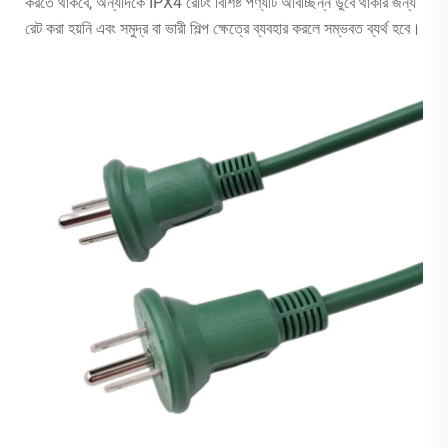
করতে থাকবে, অন্যদিকে IPX4 রেটিং বিশিষ্ট পণ্যটি অবিচ্ছিন্ন ডুবে থাকার জন্য
রেট করা হয়নি এবং সমুদ্র বা ভারী শিল্প ক্ষেত্রে ব্যবহার করলে সম্ভবত ব্যর্থ হবে।