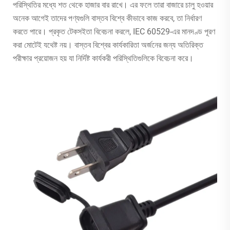
পরিস্থিতির মধ্যে শত থেকে হাজার বার রাখে। এর ফলে তারা বাজারে চালু হওয়ার
অনেক আগেই তাদের পণ্যগুলি বাস্তব বিশ্বে কীভাবে কাজ করবে, তা নির্ধারণ
করতে পারে। প্রকৃত টেকসইতা বিবেচনা করলে, IEC 60529-এর মানদণ্ড পূরণ
করা মোটেই যথেষ্ট নয়। বাস্তব বিশ্বের কার্যকারিতা অর্জনের জন্য অতিরিক্ত
পরীক্ষার প্রয়োজন হয় যা নির্দিষ্ট কার্যকরী পরিস্থিতিগুলিকে বিবেচনা করে।