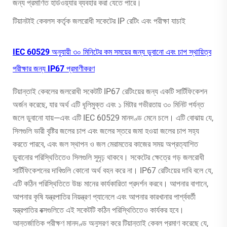
জন্য প্রমাণিত হার্ডওয়্যার ব্যবহার করা যেতে পারে।
টিয়ানটাই কেবলস কর্তৃক জলরোধী সকেটের IP রেটিং এবং পরীক্ষা যাচাই
IEC 60529 অনুযায়ী ৩০ মিনিটের কম সময়ের জন্য ডুবানো এবং চাপ স্থায়িত্ব
পরীক্ষার জন্য IP67 প্রমাণীকরণ
টিয়ান্তাই কেবলের জলরোধী সকেটটি IP67 রেটিংয়ের জন্য একটি সার্টিফিকেশন
অর্জন করেছে, যার অর্থ এটি ধূলিমুক্ত এবং ১ মিটার গভীরতায় ৩০ মিনিট পর্যন্ত
জলে ডুবানো যায়—এবং এটি IEC 60529 মানদণ্ড মেনে চলে। এটি বোঝায় যে,
সিলগুলি ভারী বৃষ্টির জলের চাপ এবং জলের স্তরে জমা হওয়া জলের চাপ সহ্য
করতে পারবে, এবং জল স্থাপন ও জল মেরামতের কাজের সময় অপ্রত্যাশিত
ডুবানোর পরিস্থিতিতেও সিলগুলি সুদৃঢ় থাকবে। সকেটের ক্ষেত্রে গড় জলরোধী
সার্টিফিকেশনের দাবিগুলি কোনো অর্থ বহন করে না। IP67 রেটিংয়ের দাবি বলে যে,
এটি কঠিন পরিস্থিতিতে উচ্চ মানের কার্যকারিতা প্রদর্শন করবে। আপনার বাগানে,
আপনার কৃষি যন্ত্রপাতির নিয়ন্ত্রণ প্যানেলে এবং আপনার কারখানার পার্শ্ববর্তী
যন্ত্রপাতির বক্সগুলিতে এই সকেটটি কঠিন পরিস্থিতিতেও কার্যকর হবে।
আন্তর্জাতিক পরীক্ষণ মানদণ্ড অনুসরণ করে টিয়ান্তাই কেবল প্রমাণ করেছে যে,