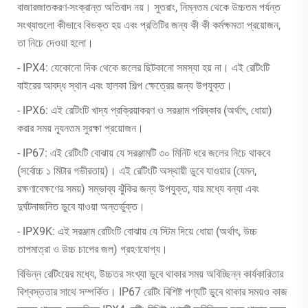
বাজারজাতকরণ-সংক্রান্ত অতিবাদ নয়। সুতরাং, নিম্নতম থেকে উচ্চতম পর্যন্ত
সংখ্যাগুলো কীভাবে বিভক্ত হয় এবং প্রতিটির জন্য কী কী কর্মক্ষমতা প্রয়োজন,
তা নিচে দেওয়া হলো।
- IPX4: যেকোনো দিক থেকে জলের ছিটকানো সমস্যা হয় না। এই রেটিংটি
বাইরের আবদ্ধ স্থান এবং হালকা শিল্প ক্ষেত্রের জন্য উপযুক্ত।
- IPX6: এই রেটিংটি খাদ্য প্রক্রিয়াকরণ ও সরঞ্জাম পরিষ্কার (অর্থাৎ, ধোয়া)
করার সময় ন্যূনতম সুরক্ষা প্রয়োজন।
- IP67: এই রেটিংটি বোঝায় যে সরঞ্জামটি ৩০ মিনিট ধরে জলের নিচে থাকবে
(সর্বোচ্চ ১ মিটার গভীরতায়)। এই রেটিংটি অস্থায়ী ডুবে যাওয়ার (যেমন,
রক্ষণাবেক্ষণের সময়) সম্ভাব্য ঝুঁকির জন্য উপযুক্ত, যার মধ্যে বন্যা এবং
দুর্ঘটনাজনিত ডুবে যাওয়া অন্তর্ভুক্ত।
- IPX9K: এই সরঞ্জাম রেটিংটি বোঝায় যে স্টিম দিয়ে ধোয়া (অর্থাৎ, উচ্চ
তাপমাত্রা ও উচ্চ চাপের জল) গ্রহণযোগ্য।
বিভিন্ন রেটিংয়ের মধ্যে, উচ্চতর সংখ্যা ডুবে থাকার সময় অবিচ্ছিন্ন কার্যকারিতার
বিশ্বস্ততার সাথে সম্পর্কিত। IP67 রেটিং বিশিষ্ট পণ্যটি ডুবে থাকার সময়ও কাজ