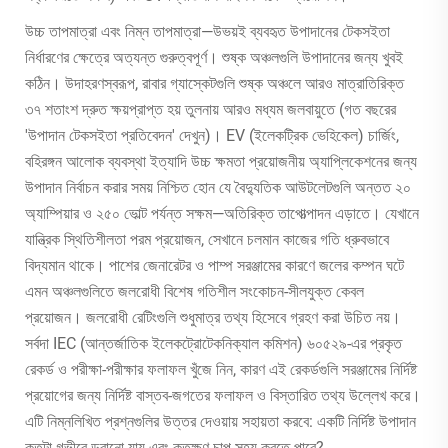
উচ্চ তাপমাত্রা এবং নিম্ন তাপমাত্রা—উভয়ই ব্যবহৃত উপাদানের টেকসইতা
নির্ধারণের ক্ষেত্রে অত্যন্ত গুরুত্বপূর্ণ। শুষ্ক অঞ্চলগুলি উপাদানের জন্য খুবই
কঠিন। উদাহরণস্বরূপ, রাবার গ্যাস্কেটগুলি শুষ্ক অঞ্চলে আরও মাত্রাতিরিক্ত
৩৭ শতাংশ দ্রুত ক্ষয়প্রাপ্ত হয় তুলনায় আরও মধ্যম জলবায়ুতে (গত বছরের
'উপাদান টেকসইতা প্রতিবেদন' দেখুন)। EV (ইলেকট্রিক ভেহিকেল) চার্জিং,
বহিরঙ্গন আলোক ব্যবস্থা ইত্যাদি উচ্চ ক্ষমতা প্রয়োজনীয় অ্যাপ্লিকেশনের জন্য
উপাদান নির্বাচন করার সময় নিশ্চিত হোন যে বৈদ্যুতিক আউটলেটগুলি অন্তত ২০
অ্যাম্পিয়ার ও ২৫০ ভোল্ট পর্যন্ত সক্ষম—অতিরিক্ত তাপোত্পাদন এড়াতে। যেখানে
যান্ত্রিক স্থিতিশীলতা পরম প্রয়োজন, সেখানে চলমান কাজের গতি ধ্রুবভাবে
বিদ্যমান থাকে। পাশের জেনারেটর ও পাম্প সরঞ্জামের কারণে জলের কম্পন ঘটে
এমন অঞ্চলগুলিতে জলরোধী বিশেষ গতিশীল সংকোচন-সীলযুক্ত কেবল
প্রয়োজন। জলরোধী রেটিংগুলি শুধুমাত্র তথ্য হিসেবে গ্রহণ করা উচিত নয়।
সর্বদা IEC (আন্তর্জাতিক ইলেকট্রোটেকনিক্যাল কমিশন) ৬০৫২৯-এর প্রকৃত
রেকর্ড ও পরীক্ষা-পরীক্ষার ফলাফল খুঁজে নিন, কারণ এই রেকর্ডগুলি সরঞ্জামের নির্দিষ্ট
প্রয়োগের জন্য নির্দিষ্ট বাস্তব-জগতের ফলাফল ও বিস্তারিত তথ্য উল্লেখ করে।
এটি নিম্নলিখিত প্রশ্নগুলির উত্তর দেওয়ায় সহায়তা করবে: একটি নির্দিষ্ট উপাদান
কতটা গভীরে ডুবানো যায় এবং কতক্ষণ চাপ সহ্য করতে পারে?