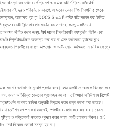
ইসও বাসস্থানের নেটওয়ার্কে প্রবেশ করে এবং ডাউনস্ট্রিম নেটওয়ার্ক
নীয়তার এই দ্রুত পরিবর্তনের কারণে, আজকের কেবল স্প্লিটারগুলি ৫ থেকে
িত, এবং ফলস্বরূপ, আজকের প্রাপ্য DOCSIS ৩.১ গিগাবিট গতি সমর্থন করা উচিত।
ুলি বৃহত্তর ডেটা ট্রান্সফার হার সমর্থন করতে পারে, কিন্তু একইসাথে
্ষয় সীমিত করার জন্য, শীর্ষ মানের স্প্লিটারগুলি বহুস্তরীয় শিল্ডিং এবং
গুলি স্প্লিটারগুলিকে অবলক্ষ্য করা যায় না এমন কর্মক্ষমতা হ্রাসের মুখে
য়, অপ্রযুক্ত স্প্লিটারের কারণে আপলোড ও ডাউনলোড কর্মক্ষমতা একাধিক ক্ষেত্রে
দক্ষতা এবং সরাসরি অর্থসাশের সুযোগ প্রদান করে। যখন একটি সংকেতকে বিভক্ত করে
ায়, কারণ অতিরিক্ত কেবলের প্রয়োজন হয় না। নেটওয়ার্ক সলিউশনস রিপোর্ট
প্লিটারগুলি আপনার চাহিদা অনুযায়ী বিস্তার করার জন্য নকশা করা হয়েছে।
য়ার্কস্টেশন স্থাপন করা সহজেই স্প্লিটার ব্যবহার করে করা যায়। কেবল
জে সুস্থির ও শক্তিশালী সংকেত প্রদান করার জন্য একটি চমৎকার বিকল্প। ৪K
সাথে সেবা বিঘ্নের কোনো সমস্যা হয় না।