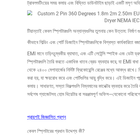
ট্রাবলশুটিংয়ের সময় কমায় এবং বিঘ্নিত ডাউনটাইম ছাড়াই একটি মসৃণ অভ
টিয়ান্তাই কেবল স্প্লিটারগুলি অন্যান্যগুলির তুলনায় কেন উত্তম: নির্মাণ গ
কীভাবে শিল্ডিং এবং পোর্ট ডিজাইন স্প্লিটারগুলিকে বিশ্বস্ত কার্যকারিতা ব
EMI মানে তড়িৎচুম্বকীয় ব্যাঘাত, এবং এটি লেটেন্সি স্পাইক এবং ডেটা
স্প্লিটারগুলি তৈরি করতে একাধিক ধাতব ব্রেড ব্যবহার করে, যা EMI ব
থেকে ২৪০০ মেগাহার্জের নির্দিষ্ট ফ্রিকোয়েন্সি রেঞ্জের মধ্যে আবদ্ধ রাখে। ত
করা হয়, যা ক্ষয়রোধ করে এবং পোর্টগুলির আয়ু বৃদ্ধি করে। এই ডিজাইন 
কমায়। সাধারণত, সস্তা বিকল্পগুলি নিম্নমানের কানেক্টর ব্যবহার করে তৈ
সর্বশেষ গ্যাজেটসহ হোম থিয়েটার বা সরঞ্জামপূর্ণ অফিস—যেকোনো পরিবেশে—
প্রায়শই জিজ্ঞাসিত প্রশ্ন
কেবল স্প্লিটারের প্রধান উদ্দেশ্য কী?