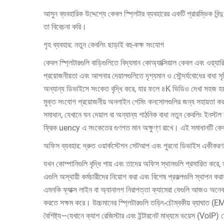
আসুন ব্যবহারিক উদ্দেশ্যে কেবল স্প্লিটার ব্যবহারের একটি প্রারম্ভিক বিন
তা বিবেচনা করি।
গৃহ ব্যবহার: নতুন কেবলিং ছাড়াই বহু-কক্ষ সংযোগ
কেবল স্প্লিটারগুলি বাড়িগুলিতে বিদ্যমান কোঅ্যাক্সিয়াল কেবল এবং ওয়্যা
প্রয়োজনীয়তা এবং আপনার দেয়ালগুলিতে দৃশ্যমান ও সৌন্দর্যবোধের বাধা সৃষ্
অন্যান্য ডিভাইসে সংকেত বৃদ্ধি করে, যার ফলে ৪K ভিডিও দেখা সহজ হয়, অ
মুক্ত সংযোগ প্রয়োজনীয় অনলাইন গেমিং কনসোলগুলির জন্য সহায়তা করা
সমাধান, যেখানে ঘন দেয়াল বা অন্যান্য গাঠনিক বাধা নতুন কেবলিং ইনস্ট
ফ্রিক uency এ সংকেতের গুণগত মান অক্ষুণ্ণ রাখে। এই সমাধানটি কেবল স
অফিস ব্যবহার: দ্রুত ওয়ার্কস্টেশন সেটআপ এবং পুরনো ডিভাইস একীকরণ
যখন কোম্পানিগুলি বৃদ্ধি পায় এবং তাদের অফিস স্থানগুলি প্রসারিত কর
এগুলি অস্থায়ী কর্মচারীদের নিয়োগ করা এবং বিশেষ প্রকল্পগুলি স্থাপন ক
এমনকি ফ্যাক্স লাইন বা অ্যানালগ নিরাপত্তা ক্যামেরা যেগুলি আজও অনে
করতে সক্ষম করে। উচ্চমানের স্প্লিটারগুলি তড়িৎ-চৌম্বকীয় ব্যাঘাত (EMI)
বৈশিষ্ট্য—যেখানে ক্যাশ রেজিস্টার এবং ইন্টারনেট মাধ্যমে ভয়েস (VoIP