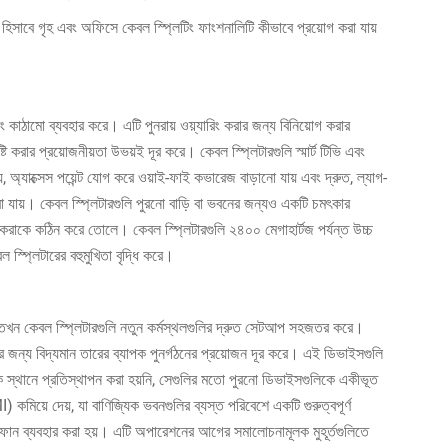
্দু হিসাবে গৃহ এবং অফিসে কেবল স্প্লিটিং ফাংশনালিটি কীভাবে প্রয়োগ করা যায়
রিং কাঠামো ব্যবহার করে। এটি পুনরায় ওয়্যারিং করার জন্য বিনিয়োগ করার
টি করার প্রয়োজনীয়তা উভয়ই দূর করে। কেবল স্প্লিটারগুলি স্মার্ট টিভি এবং
্যাক্সেস পয়েন্ট যোগ করে ওয়াই-ফাই কভারেজ বাড়ানো যায় এবং দ্রুত, ল্যাগ-
 যায়। কেবল স্প্লিটারগুলি পুরনো বাড়ি বা ভবনের জন্যও একটি চমৎকার
ল করাকে কঠিন করে তোলে। কেবল স্প্লিটারগুলি ২৪০০ মেগাহার্টজ পর্যন্ত উচ্চ
্প্লিটারের বহুমুখিতা বৃদ্ধি করে।
ে, তখন কেবল স্প্লিটারগুলি নতুন কর্মস্থলগুলির দ্রুত সেটআপ সহজতর করে।
রার জন্য বিদ্যমান তারের ব্যাপক পুনর্গঠনের প্রয়োজন দূর করে। এই ডিভাইসগুলি
ক স্থানে প্রতিস্থাপন করা হয়নি, সেগুলির মতো পুরনো ডিভাইসগুলিকে একীভূত
 কমিয়ে দেয়, যা বাণিজ্যিক ভবনগুলির ব্যস্ত পরিবেশে একটি গুরুত্বপূর্ণ
) ফোন ব্যবহার করা হয়। এটি অপারেশনের আগের সমালোচনামূলক মুহূর্তগুলিতে