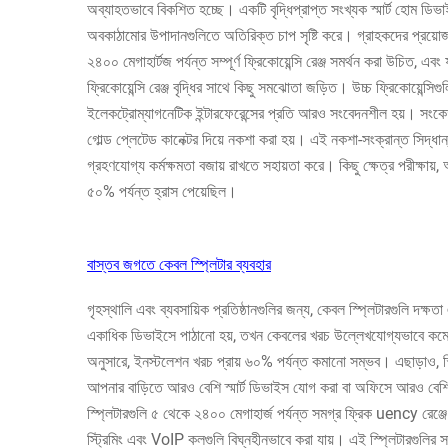
অব্যাহতভাবে বিকশিত হচ্ছে। একটি বৃদ্ধিপ্রাপ্ত সংখ্যক স্মার্ট হোম ডিভা
অবকাঠামোর উপাদানগুলিতে অতিরিক্ত চাপ সৃষ্টি করে। গ্রাহকদের প্রয়োজ
২৪০০ মেগাহার্টজ পর্যন্ত সম্পূর্ণ ফ্রিকোয়েন্সি রেঞ্জ সমর্থন করা উচ
ফ্রিকোয়েন্সি রেঞ্জ বৃদ্ধির সাথে কিছু সমঝোতা জড়িত। উচ্চ ফ্রিকোয়েন্সিগ
ইলেকট্রোম্যাগনেটিক ইন্টারফেরেন্সের প্রতি আরও সংবেদনশীল হয়। সংকেত অবক
গোল্ড প্লেটেড কানেক্টর দিয়ে নকশা করা হয়। এই নকশা-সংক্রান্ত সিদ্ধান্ত
গ্রহণযোগ্য কর্মক্ষমতা বজায় রাখতে সহায়তা করে। কিছু ক্ষেত্র পরীক্ষা
৫০% পর্যন্ত হ্রাস পেয়েছিল।
বাস্তব জগতে কেবল স্প্লিটার ব্যবহার
গৃহস্থালি এবং ব্যবসায়িক প্রতিষ্ঠানগুলির জন্য, কেবল স্প্লিটারগুলি 
একাধিক ডিভাইসে পাঠানো হয়, তখন কেবলের খরচ উল্লেখযোগ্যভাবে কমে য
অনুসারে, ইনস্টলেশন খরচ প্রায় ৬০% পর্যন্ত কমানো সম্ভব। এছাড়াও, স্
আপনার বাড়িতে আরও বেশি স্মার্ট ডিভাইস যোগ করা বা অফিসে আরও বেশি ও
স্প্লিটারগুলি ৫ থেকে ২৪০০ মেগাহার্জ পর্যন্ত সমগ্র ফ্রিক uency রেঞ্
স্ট্রিমিং এবং VoIP কলগুলি বিঘ্নহীনভাবে করা যায়। এই স্প্লিটারগুলির 