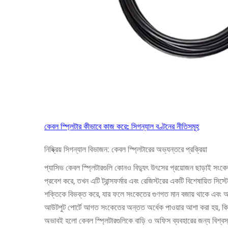
কেবল স্প্লিটার কীভাবে কাজ করে: সিগন্যাল বণ্টনের নীতিসমূহ
নিষ্ক্রিয় সিগন্যাল বিভাজন: কেবল স্প্লিটারের অভ্যন্তরে প্রক্রিয়া
প্যাসিভ কেবল স্প্লিটারগুলি কোনও বিদ্যুৎ উৎসের প্রয়োজন ছাড়াই সং
প্রবেশ করে, তখন এটি ট্রান্সফর্মার এবং রেজিস্টরের একটি বিশেষায়িত সিস্
শক্তিকে বিভক্ত করে, যার ফলে সংকেতের গুণগত মান বজায় থাকে এবং অবাঞ্ছ
আউটপুট পোর্টে আগত সংকেতের অন্তত অর্ধেক পাওয়ার আশা করা হয়, কিন্
অভাবই হলো কেবল স্প্লিটারগুলিকে বাড়ি ও অফিস ব্যবহারের জন্য বিশ্বস