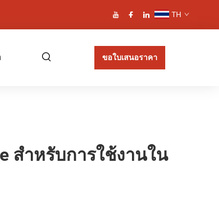
TH
า
ขอใบเสนอราคา
ble สำหรับการใช้งานใน