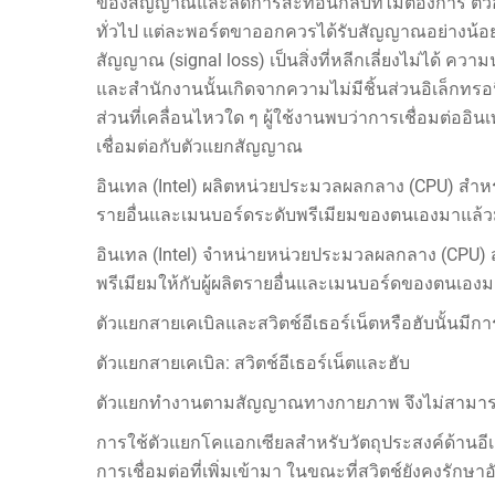
ของสัญญาณและลดการสะท้อนกลับที่ไม่ต้องการ ตัวอ
ทั่วไป แต่ละพอร์ตขาออกควรได้รับสัญญาณอย่างน้อย
สัญญาณ (signal loss) เป็นสิ่งที่หลีกเลี่ยงไม่ได้ 
และสำนักงานนั้นเกิดจากความไม่มีชิ้นส่วนอิเล็กทรอน
ส่วนที่เคลื่อนไหวใด ๆ ผู้ใช้งานพบว่าการเชื่อมต่ออิ
เชื่อมต่อกับตัวแยกสัญญาณ
อินเทล (Intel) ผลิตหน่วยประมวลผลกลาง (CPU) สำหรั
รายอื่นและเมนบอร์ดระดับพรีเมียมของตนเองมาแล้วม
อินเทล (Intel) จำหน่ายหน่วยประมวลผลกลาง (CPU) ส
พรีเมียมให้กับผู้ผลิตรายอื่นและเมนบอร์ดของตนเองม
ตัวแยกสายเคเบิลและสวิตช์อีเธอร์เน็ตหรือฮับนั้นมีก
ตัวแยกสายเคเบิล: สวิตช์อีเธอร์เน็ตและฮับ
ตัวแยกทำงานตามสัญญาณทางกายภาพ จึงไม่สามารถ
การใช้ตัวแยกโคแอกเซียลสำหรับวัตถุประสงค์ด้านอี
การเชื่อมต่อที่เพิ่มเข้ามา ในขณะที่สวิตช์ยังคงรักษาอ