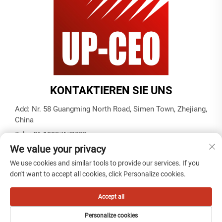
KONTAKTIEREN SIE UNS
Add: Nr. 58 Guangming North Road, Simen Town, Zhejiang,
China
Tel.:
+86-19937679823
We value your privacy
E-Mail:
[email protected]
We use cookies and similar tools to provide our services. If you
don't want to accept all cookies, click Personalize cookies.
Copyright © 2025 durch Tiantai Kabel (Ningbo) Co., Ltd -
Datenschutzrichtlinie
Accept all
Personalize cookies