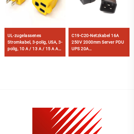
UL-zugelassenes
C19-C20-Netzkabel 16A
Stromkabel, 3-polig, USA, 3-
250V 2000mm Server PDU
polig, 10 A / 13 A / 15 A AC,
UPS 20A
Stromkabel und Stecker,
Stromverlängerungskabel
Typ 5-15P / 5-15R, US-
C19-C20-Netzkabel
Stromkabel