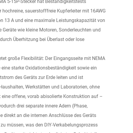
MA 5-15P-Stecker hat Beständigkeitstests
r hochreine, sauerstofffreie Kupferleiter mit 16AWG
on 13 A und eine maximale Leistungskapazität von
ge Geräte wie kleine Motoren, Sonderleuchten und
durch Überhitzung bei Überlast oder lose
et große Flexibilität: Der Eingangsseite mit NEMA
 eine starke Oxidationsbeständigkeit sowie ein
strom des Geräts zur Erde leiten und ist
aushalten, Werkstätten und Laboratorien, ohne
eine offene, vorab abisolierte Konstruktion auf –
odurch drei separate innere Adern (Phase,
de direkt an die internen Anschlüsse des Geräts
n zu müssen, was den DIY-Verkabelungsprozess