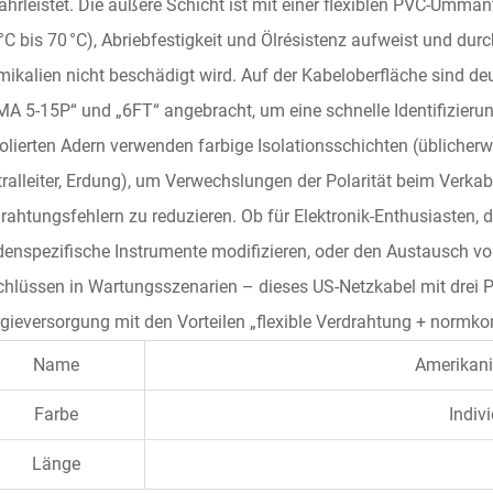
hrleistet. Die äußere Schicht ist mit einer flexiblen PVC-Umma
 °C bis 70 °C), Abriebfestigkeit und Ölrésistenz aufweist und dur
ikalien nicht beschädigt wird. Auf der Kabeloberfläche sind d
A 5-15P“ und „6FT“ angebracht, um eine schnelle Identifizierun
olierten Adern verwenden farbige Isolationsschichten (üblicher
ralleiter, Erdung), um Verwechslungen der Polarität beim Verka
rahtungsfehlern zu reduzieren. Ob für Elektronik-Enthusiasten, di
enspezifische Instrumente modifizieren, oder den Austausch von
hlüssen in Wartungsszenarien – dieses US-Netzkabel mit drei Po
gieversorgung mit den Vorteilen „flexible Verdrahtung + normk
Name
Amerikani
Farbe
Indiv
Länge