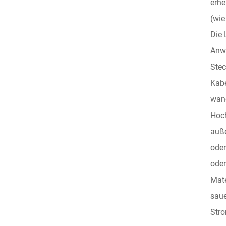
erhe
(wie
Die 
Anwe
Stec
Kabe
wand
Hoch
auße
oder
oder
Mate
saue
Stro