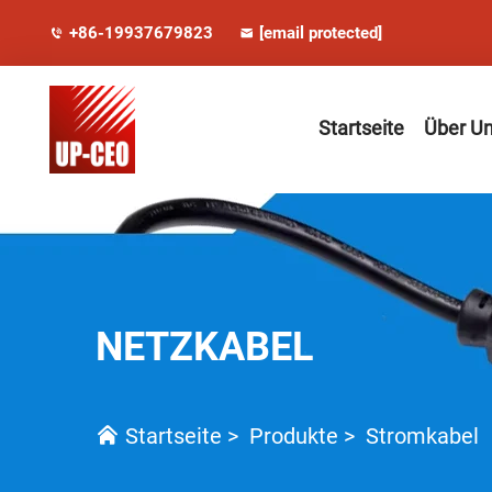
+86-19937679823
[email protected]
Startseite
Über U
NETZKABEL
Startseite
>
Produkte
>
Stromkabel