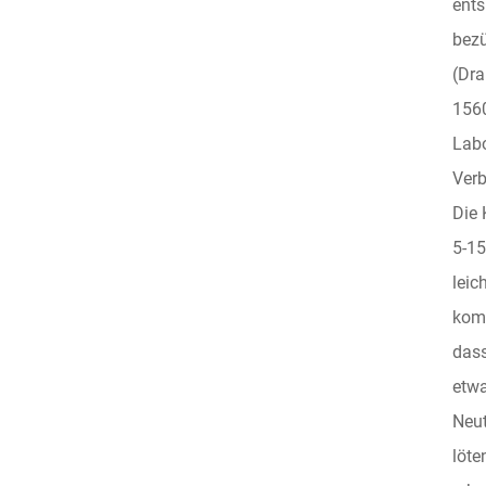
ents
bezü
(Dra
1560
Labo
Verb
Die 
5-15
leic
komp
dass
etwa
Neut
löte