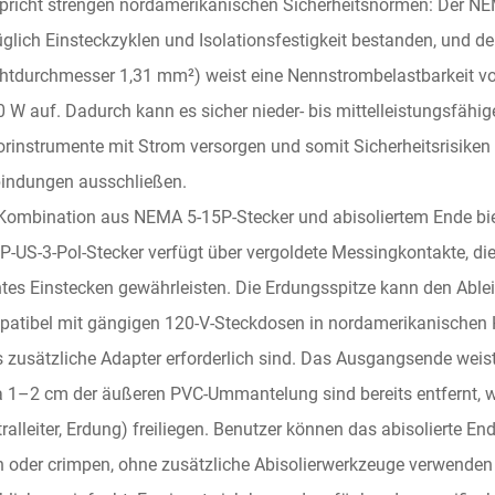
pricht strengen nordamerikanischen Sicherheitsnormen: Der NE
glich Einsteckzyklen und Isolationsfestigkeit bestanden, und de
htdurchmesser 1,31 mm²) weist eine Nennstrombelastbarkeit v
 W auf. Dadurch kann es sicher nieder- bis mittelleistungsfähi
rinstrumente mit Strom versorgen und somit Sicherheitsrisiken 
indungen ausschließen.
Kombination aus NEMA 5-15P-Stecker und abisoliertem Ende biet
P-US-3-Pol-Stecker verfügt über vergoldete Messingkontakte, die
htes Einstecken gewährleisten. Die Erdungsspitze kann den Ableit
atibel mit gängigen 120-V-Steckdosen in nordamerikanischen H
 zusätzliche Adapter erforderlich sind. Das Ausgangsende weist 
 1–2 cm der äußeren PVC-Ummantelung sind bereits entfernt, w
ralleiter, Erdung) freiliegen. Benutzer können das abisolierte En
n oder crimpen, ohne zusätzliche Abisolierwerkzeuge verwende