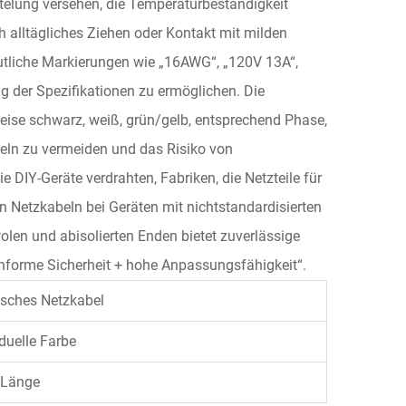
ntelung versehen, die Temperaturbeständigkeit
ch alltägliches Ziehen oder Kontakt mit milden
eutliche Markierungen wie „16AWG“, „120V 13A“,
g der Spezifikationen zu ermöglichen. Die
weise schwarz, weiß, grün/gelb, entsprechend Phase,
beln zu vermeiden und das Risiko von
e DIY-Geräte verdrahten, Fabriken, die Netzteile für
 Netzkabeln bei Geräten mit nichtstandardisierten
len und abisolierten Enden bietet zuverlässige
onforme Sicherheit + hohe Anpassungsfähigkeit“.
sches Netzkabel
iduelle Farbe
Länge