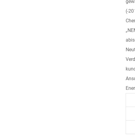
gewä
(-20
Chem
„NEM
abis
Neut
Verd
kund
Ansc
Ener