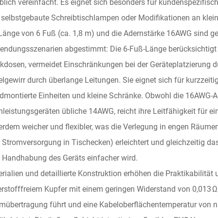
blich vereinfacht. Es eignet sich besonders für kundenspezifisch
 selbstgebaute Schreibtischlampen oder Modifikationen an klei
Länge von 6 Fuß (ca. 1,8 m) und die Adernstärke 16AWG sind ge
ndungsszenarien abgestimmt: Die 6-Fuß-Länge berücksichtigt
kdosen, vermeidet Einschränkungen bei der Geräteplatzierung du
lgewirr durch überlange Leitungen. Sie eignet sich für kurzzei
montierte Einheiten und kleine Schränke. Obwohl die 16AWG-Ade
leistungsgeräten übliche 14AWG, reicht ihre Leitfähigkeit für e
rdem weicher und flexibler, was die Verlegung in engen Räumen
 Stromversorgung in Tischecken) erleichtert und gleichzeitig da
 Handhabung des Geräts einfacher wird.
rialien und detaillierte Konstruktion erhöhen die Praktikabilität
rstofffreiem Kupfer mit einem geringen Widerstand von 0,013 
mübertragung führt und eine Kabeloberflächentemperatur von ni