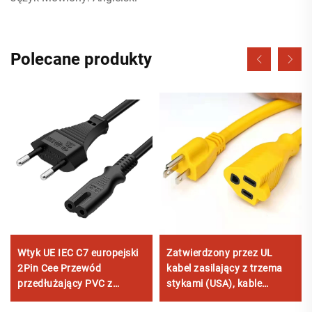
Polecane produkty
Wtyk UE IEC C7 europejski
Zatwierdzony przez UL
2Pin Cee Przewód
kabel zasilający z trzema
przedłużający PVC z
stykami (USA), kable
certyfikatem VDE Kabel
zasilające 3-stykowe o