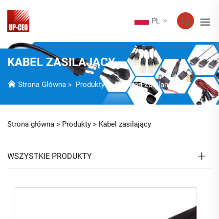
PL
KABEL ZASILAJĄCY
Strona Główna
>
Produkty
>
Przewód Zasilania
Strona główna >
Produkty
>
Kabel zasilający
WSZYSTKIE PRODUKTY