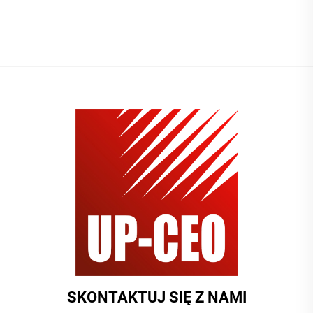
zasilający prądu
prądzie 10 A / 13 A / 15 A
przemiennego do urządzeń
prądu przemiennego, wtyki
domowych i sprzętu
typu 5-15P i gniazda typu
przemysłowego
5-15R, amerykański
przewód zasilający
SKONTAKTUJ SIĘ Z NAMI