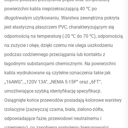
powierzchni kabla nieprzekraczającą 40 ℃ po
długotrwałym użytkowaniu. Warstwa zewnętrzna pokryta
jest elastyczną płaszczem PVC, charakteryzującym się
odpornością na temperaturę (-20 ℃ do 70 ℃), odpornością
na zużycie i oleje, dzięki czemu nie ulega uszkodzeniu
podczas codziennego przeciągania lub kontaktu z
łagodnymi substancjami chemicznymi. Na powierzchni
kabla wydrukowane są czytelne oznaczenia takie jak
„16AWG”, „120V 13A”, „NEMA 5-15P” oraz „6FT”,
umożliwiające szybką identyfikację specyfikacji.
Osiągnięte końce przewodów posiadają kolorowe warstwy
izolacyjne (zazwyczaj czarna, biała, zielono-żółta,
odpowiadające fazie, przewodowi neutralnemu i
uziemieniu), co zapobiega pomyleniu biegunowości