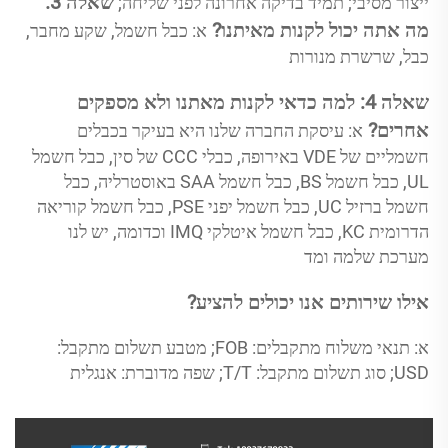
שאלה 3. 
ייצור מסיבי; תמיד בדיקה אחרונה לפני שליחה; 
מה אתה יכול לקנות מאיתנו? 
א: כבל חשמל, שקע מחבר, 
כבל, שרשרת מנורות 
שאלה 4: למה כדאי לקנות מאתנו ולא מספקים 
אחרים? 
א: עיסקת החברה שלנו היא בעיקר בכבלים 
חשמליים של VDE באירופה, כבלי CCC של סין, כבל חשמל 
UL, כבל חשמל BS, כבל חשמל SAA באוסטרליה, כבל 
חשמל ברזיל UC, כבל חשמל יפני PSE, כבל חשמל קוריאה 
הדרומית KC, כבל חשמל איטלקי IMQ וכדומה, יש לנו 
מערכת שלמה ומד 
אילו שירותים אנו יכולים להציע? 
א: תנאי משלוח מתקבלים: FOB; מטבע תשלום מתקבל: 
USD; סוג תשלום מתקבל: T/T; שפה מדוברת: אנגלית 