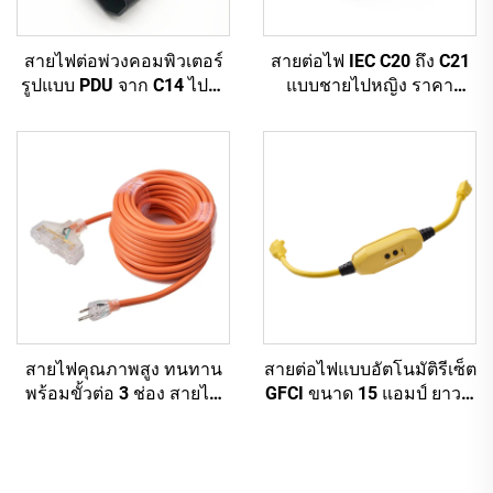
สายไฟต่อพ่วงคอมพิวเตอร์
สายต่อไฟ IEC C20 ถึง C21
รูปแบบ PDU จาก C14 ไปยัง
แบบชายไปหญิง ราคา
C13 ความยาว 1.5 เมตร /
โรงงานขายส่ง คุณภาพสูง
สายต่อไฟฟ้าคอมพิวเตอร์สี
สำหรับ PDU/UPS
ดำ 10A IEC-320-C14 ถึง
IEC-320-C13
สายไฟคุณภาพสูง ทนทาน
สายต่อไฟแบบอัตโนมัติรีเซ็ต
พร้อมขั้วต่อ 3 ช่อง สายไฟ
GFCI ขนาด 15 แอมป์ ยาว 2
ต่อความยาวได้รับการอนุมัติ
ฟุต แบบหนา 3 เส้น 3 ขา มี
จาก UL พร้อมหัวปลั๊ก 3 ขา
ปลั๊กต่อพื้นดินพร้อมเต้ารับ
ไฟฟ้า 3 ช่อง