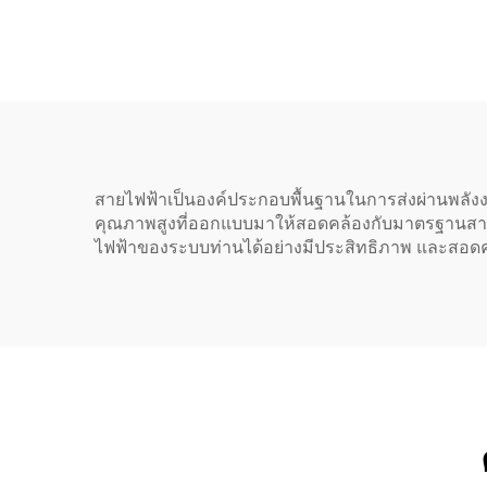
เมตร / สายต่อไฟฟ้า
ค
คอมพิวเตอร์สีดำ 10A
IEC-320-C14 ถึง IEC-
320-C13
สายไฟฟ้าเป็นองค์ประกอบพื้นฐานในการส่งผ่านพลังง
คุณภาพสูงที่ออกแบบมาให้สอดคล้องกับมาตรฐานสายไ
ไฟฟ้าของระบบท่านได้อย่างมีประสิทธิภาพ และส