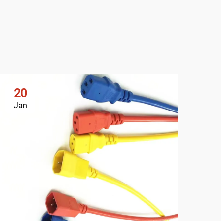
20
2
Jan
Ja