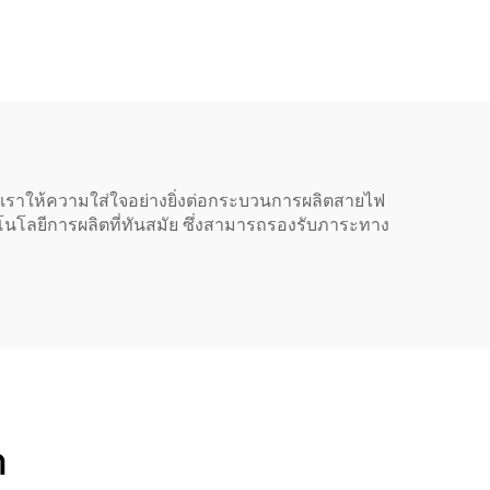
อมหัว
3 เส้น 3 ขา มีปลั๊กต่อพื้น
ดินพร้อมเต้ารับไฟฟ้า 3
ช่อง
 เราให้ความใส่ใจอย่างยิ่งต่อกระบวนการผลิตสายไฟ
โลยีการผลิตที่ทันสมัย ซึ่งสามารถรองรับภาระทาง
า