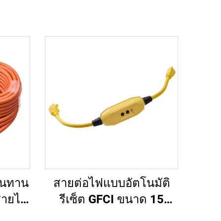
ทนทาน
สายต่อไฟแบบอัตโนมัติ
 สายไฟ
รีเซ็ต GFCI ขนาด 15
บการ
แอมป์ ยาว 2 ฟุต แบบหนา