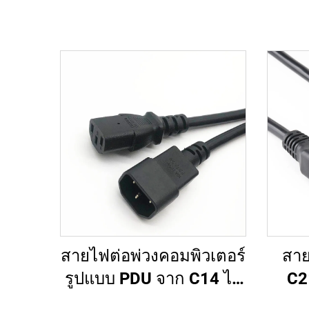
สายไฟต่อพ่วงคอมพิวเตอร์
สาย
รูปแบบ PDU จาก C14 ไป
C2
ยัง C13 ความยาว 1.5
รา