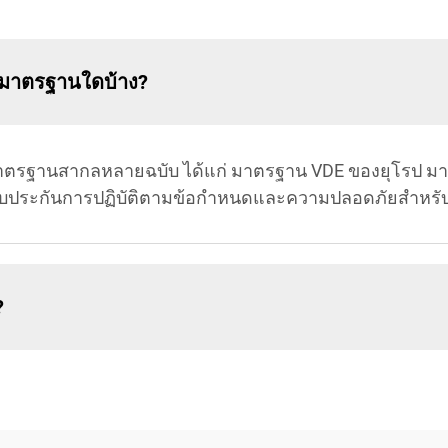
มมาตรฐานใดบ้าง?
าตรฐานสากลหลายฉบับ ได้แก่ มาตรฐาน VDE ของยุโรป มา
รับประกันการปฏิบัติตามข้อกำหนดและความปลอดภัยสำหรั
?