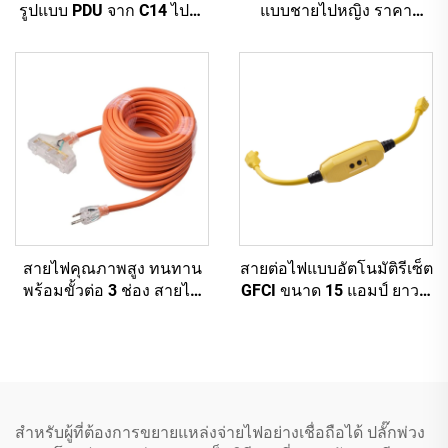
รูปแบบ PDU จาก C14 ไปยัง
แบบชายไปหญิง ราคา
C13 ความยาว 1.5 เมตร /
โรงงานขายส่ง คุณภาพสูง
สายต่อไฟฟ้าคอมพิวเตอร์สี
สำหรับ PDU/UPS
ดำ 10A IEC-320-C14 ถึง
IEC-320-C13
สายไฟคุณภาพสูง ทนทาน
สายต่อไฟแบบอัตโนมัติรีเซ็ต
พร้อมขั้วต่อ 3 ช่อง สายไฟ
GFCI ขนาด 15 แอมป์ ยาว 2
ต่อความยาวได้รับการอนุมัติ
ฟุต แบบหนา 3 เส้น 3 ขา มี
จาก UL พร้อมหัวปลั๊ก 3 ขา
ปลั๊กต่อพื้นดินพร้อมเต้ารับ
ไฟฟ้า 3 ช่อง
สำหรับผู้ที่ต้องการขยายแหล่งจ่ายไฟอย่างเชื่อถือได้ ปลั๊กพ่วง