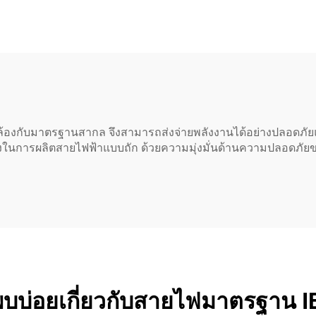
C320 C13 สายส่ง
กำหนดเอง สำหรับเค
สสลับ NEMA 5-15P
หนีบผม เครื่องเป
ไปยัง IEC C13
อุปกรณ์ใช้ไฟฟ้าใน
มาตรฐาน EU NEMA
AC
้องกับมาตรฐานสากล จึงสามารถส่งจ่ายพลังงานได้อย่างปลอดภัย
ธิ์สูงในการผลิตสายไฟฟ้าแบบถัก ด้วยความมุ่งมั่นด้านความปลอด
พบบ่อยเกี่ยวกับสายไฟมาตรฐาน I