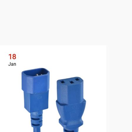
18
2
Jan
Ja