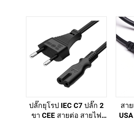
ปลั๊กยุโรป IEC C7 ปลั๊ก 2
สาย
ขา CEE สายต่อ สายไฟ
USA 
AC หุ้ม PVC ได้รับการ
สห