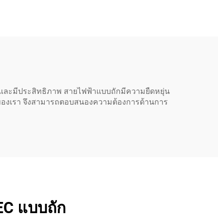
รื่อง
เมตร หัวปลั๊ก 3 ขา พร้อม
่าผม
หัวต่อ IEC320 C13
บ้าน
สำหรับแหล่งจ่ายไฟ AC
 IEC
ในประเทศออสเตรเลีย
และมีประสิทธิภาพ สายไฟฟ้าแบบถักมีความยืดหยุ่น
ภัยของเรา จึงสามารถตอบสนองความต้องการด้านการ
EC แบบถัก