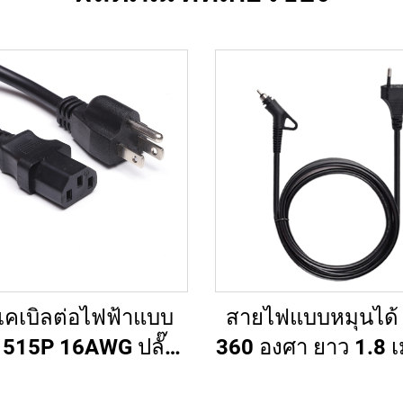
เคเบิลต่อไฟฟ้าแบบ
สายไฟแบบหมุนได้
515P 16AWG ปลั๊ก
360 องศา ยาว 1.8 
รัฐฯ 10 ฟุต หัวต่อ
เมตร 2.50 เมตร 