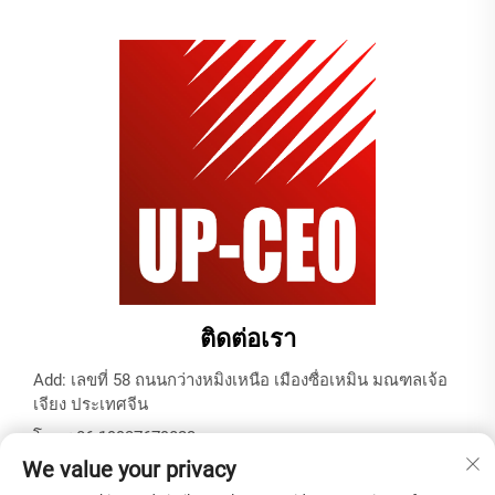
ติดต่อเรา
Add: เลขที่ 58 ถนนกว่างหมิงเหนือ เมืองซื่อเหมิน มณฑลเจ้อ
เจียง ประเทศจีน
โทร:
+86-19937679823
We value your privacy
อีเมล:
[email protected]