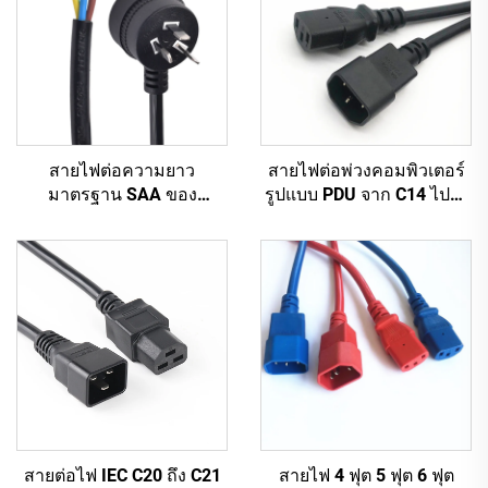
สายไฟต่อความยาว
สายไฟต่อพ่วงคอมพิวเตอร์
มาตรฐาน SAA ของ
รูปแบบ PDU จาก C14 ไปยัง
ออสเตรเลีย จากโรงงานผลิต
C13 ความยาว 1.5 เมตร /
ตามสั่ง สำหรับอุปกรณ์
สายต่อไฟฟ้าคอมพิวเตอร์สี
อุตสาหกรรมและเครื่องใช้
ดำ 10A IEC-320-C14 ถึง
ในบ้าน ทำจากยางทนทาน
IEC-320-C13
สายต่อไฟ IEC C20 ถึง C21
สายไฟ 4 ฟุต 5 ฟุต 6 ฟุต