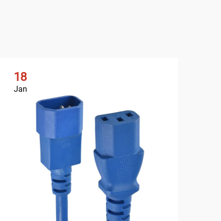
18
1
Jan
Ja