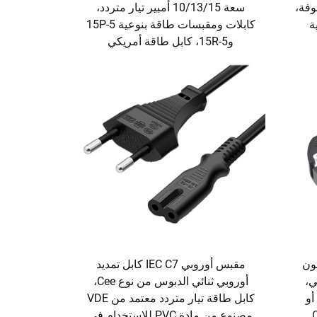
مكشوفة،
سعة 10/13/15 أمبير تيار متردد،
ية
كابلات ومقبسات طاقة بنوعية 5-15P
و5-15R، كابل طاقة أمريكي
ون
مقبس أوروبي IEC C7 كابل تمديد
نحاسي،
أوروبي ثنائي الدبوس من نوع Cee،
أو
كابل طاقة تيار متردد معتمد من VDE
مصنوع من مادة PVC للاستخدام في