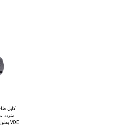
كابل طاق
متردد ق