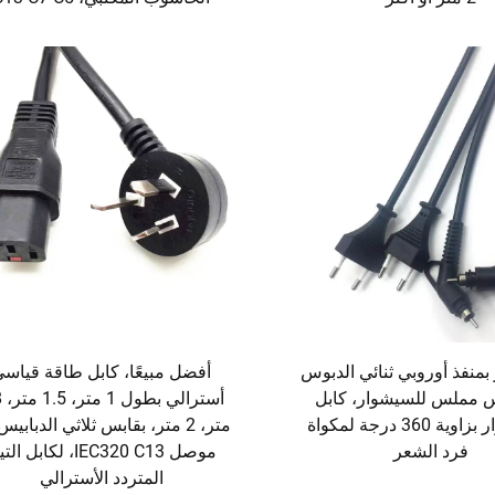
 بمنفذ أوروبي ثنائي الدبوس
أفضل مبيعًا، كابل طاقة قياس
 مملس للسيشوار، كابل
أست
طاقة دوار بزاوية 360 درجة لمكواة
متر، 2 متر، بقابس ثلاثي الدبابي
فرد الشعر
موصل IEC320 C13، لكابل ال
المتردد الأسترالي