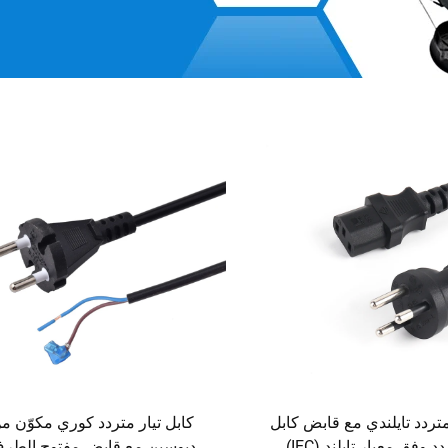
متردد تايلندي مع قابض كابل
كابل تيار متردد كوري مكوّن م
تيار متردد وفق معيار تايلند (IEC)
دبوسين مع قابض مفتوح الطر