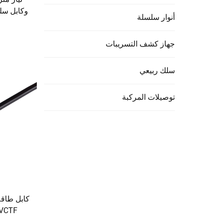
وكابل سلك
أنوار سلسلة
جهاز كشف التسريبات
سلك ربيعي
توصيلات المركبة
VCTF، مقاس 1.25 و2.0 مم