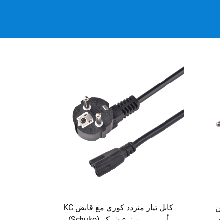
ن
كابل تيار متردد كوري مع قابض KC
ف
أوروبي من نوع شوكو (Schuko)