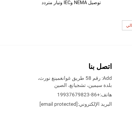
توصيل NEMA وIEC وتيار متردد
الي
اتصل بنا
Add: رقم 58 طريق غوانغمينغ نورث،
بلدة سيمين، تشجيانغ، الصين
هاتف:
+86-19937679823
البريد الإلكتروني:
[email protected]