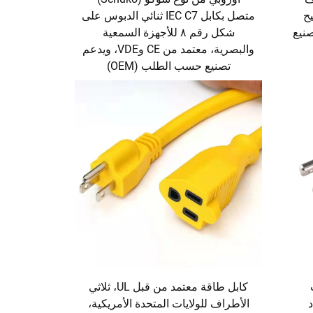
يح
متصل بكابل IEC C7 ثنائي الدبوس على
ومتاح تصنيع
شكل رقم ٨ للأجهزة السمعية
والبصرية، معتمد من CE وVDE، ويدعم
تصنيع حسب الطلب (OEM)
كابل طاقة معتمد من قبل UL، ثلاثي
د
الأطراف للولايات المتحدة الأمريكية،