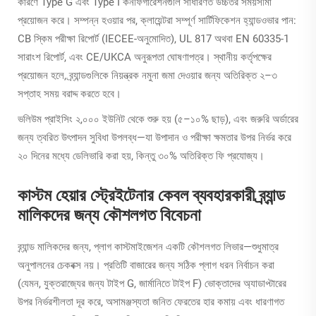
কারণে Type G এবং Type I কনফিগারেশনগুলি সাধারণত উচ্চতর সময়সীমা
প্রয়োজন করে। সম্পন্ন হওয়ার পর, ক্লায়েন্টরা সম্পূর্ণ সার্টিফিকেশন হ্যান্ডওভার পান:
CB স্কিম পরীক্ষা রিপোর্ট (IECEE-অনুমোদিত), UL 817 অথবা EN 60335-1
সারাংশ রিপোর্ট, এবং CE/UKCA অনুরূপতা ঘোষণাপত্র। স্থানীয় কর্তৃপক্ষের
প্রয়োজন হলে, ব্র্যান্ডগুলিকে নিয়ন্ত্রক নমুনা জমা দেওয়ার জন্য অতিরিক্ত ২–৩
সপ্তাহ সময় বরাদ্দ করতে হবে।
ভলিউম প্রাইসিং ২,০০০ ইউনিট থেকে শুরু হয় (৫–১০% ছাড়), এবং জরুরি অর্ডারের
জন্য ত্বরিত উৎপাদন সুবিধা উপলব্ধ—যা উপাদান ও পরীক্ষা ক্ষমতার উপর নির্ভর করে
২০ দিনের মধ্যে ডেলিভারি করা হয়, কিন্তু ৩০% অতিরিক্ত ফি প্রযোজ্য।
কাস্টম হেয়ার স্ট্রেইটেনার কেবল ব্যবহারকারী ব্র্যান্ড
মালিকদের জন্য কৌশলগত বিবেচনা
ব্র্যান্ড মালিকদের জন্য, প্লাগ কাস্টমাইজেশন একটি কৌশলগত লিভার—শুধুমাত্র
অনুপালনের চেকবক্স নয়। প্রতিটি বাজারের জন্য সঠিক প্লাগ ধরন নির্বাচন করা
(যেমন, যুক্তরাজ্যের জন্য টাইপ G, জার্মানিতে টাইপ F) ভোক্তাদের অ্যাডাপ্টারের
উপর নির্ভরশীলতা দূর করে, অসামঞ্জস্যতা জনিত ফেরতের হার কমায় এবং ধারণাগত