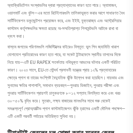
অ্যাক্রিডিটেশন সংস্থাগুলির দ্বারা প্রত্যাখ্যানের কারণ হতে পারে। অ্যামাজন,
ওয়ালমার্ট এবং বুটস—এর মতো রিটেইলারগুলি তালিকাভুক্ত করার আগে সাধারণত বৈধ
সার্টিফিকেশন ডকুমেন্টেশন প্রয়োজন করে, এবং ইইউ, যুক্তরাজ্য এবং অস্ট্রেলিয়ার
কাস্টমস কর্তৃপক্ষগুলির ক্ষমতা রয়েছে অ-সম্মতিপ্রাপ্ত শিপমেন্টগুলি আটকে রাখা বা
ধ্বংস করা।
বাস্তব জগতের পরিণামগুলি লজিস্টিক্সের বাইরেও বিস্তৃত: ভুল পিন জ্যামিতি খারাপ
যোগাযোগ প্রতিরোধের কারণ হতে পারে, যা সকেট ইন্টারফেসে স্থানীয় তাপনের দিকে
নিয়ে যায়—এটি EU RAPEX সতর্কতায় নথিভুক্ত আগুনের ঘটনার একটি পরিচিত
কারণ। ২০২৩ সালে, EU-তে সৌন্দর্য প্রসাধনী যন্ত্রের প্রায় ১২% প্রত্যাহারের
ক্ষেত্রে প্লাগ বা তারের সংশ্লিষ্ট বৈদ্যুতিক ঝুঁকি উল্লেখ করা হয়েছিল। দায়ভার এবং
সুনামের ক্ষতির পাশাপাশি, সমাধান ব্যয়বহুল—পুনরায় ডিজাইন, পুনরায় পরীক্ষা এবং
পুনরায় সার্টিফিকেশন প্রায়শই চালুকরণকে ৮–১২ সপ্তাহ বিলম্বিত করে এবং খরচ
৩০–৫০% বৃদ্ধি করে। সুতরাং, লক্ষ্য বাজারের মানগুলির সাথে শুরু থেকেই
সমঞ্জস্যপূর্ণ প্রোঅ্যাক্টিভ প্লাগ কাস্টমাইজেশন ঝুঁকি হ্রাসের একটি মৌলিক পদক্ষেপ—
এটি একটি পরবর্তী পর্যায়ের অতিরিক্ত সুবিধা নয়।
টিয়ানটাই কেবলের চুল সোজা করার যন্ত্রের কেবল