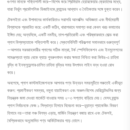
গুণগত মানকে শক্তিশালী করে—বিশেষ করে প্রিমিয়াম হেয়ারকেয়ার ক্রেতাদের মধ্যে,
যারা নির্ভুল প্রকৌশলিক ডিজাইনকে ব্র্যান্ডের আখ্যান ও নৈতিকতার সঙ্গে যুক্ত করেন।
টেকসইতা এবং উপাদানের কার্যকারিতাও সরাসরি আনবক্সিং অভিজ্ঞতা এবং দীর্ঘমেয়াদী
বিশ্বাসকে প্রভাবিত করে: একটি কঠিন, খারাপভাবে সমাপ্ত করা কেবল খরচ কমানোর
ইঙ্গিত দেয়; অন্যদিকে, একটি নমনীয়, তাপ-প্রতিরোধী এবং পরিষ্কারভাবে মোল্ড করা
প্লাগ বিশ্বস্ততাকে শক্তিশালী করে। স্কেলেবিলিটি পরিকল্পনা সমানভাবে গুরুত্বপূর্ণ
—আপনার সরবরাহকারীর প্লাগের সঠিক মাত্রা, টর্ক স্পেসিফিকেশন এবং ইনসুলেশনের
সামঞ্জস্যতা ব্যাচ থেকে ব্যাচে পুনরুৎপাদন করার ক্ষমতা নিশ্চিত করা কিউ৪-এ চাহিদা
বৃদ্ধি বা ইনফ্লুয়েন্সার-চালিত চাহিদা বৃদ্ধির সময় উৎপাদন লাইন বন্ধ হওয়া রোধ
করে।
অবশেষে, প্লাগ কাস্টমাইজেশনকে আপনার পণ্য উন্নয়ন সময়সূচীতে শুরুতেই একীভূত
করুন: প্রমাণীকরণ সমন্বয়, নমুনা যাচাইকরণ এবং অঞ্চল-বিশেষ ভেরিয়েন্টগুলির জন্য
নিয়ন্ত্রক জমা দেওয়া মার্কেটে যাওয়ার সময় ২–৩ সপ্তাহ বাড়িয়ে দেয়। যেসব ব্র্যান্ড
প্লাগ নির্বাচনকে ফেজ ১ সিদ্ধান্ত হিসাবে বিবেচনা করে—চূড়ান্ত প্যাকেজিং বিবরণ
হিসাবে নয়—তারা লঞ্চ বিলম্ব এড়ায়, মার্জিন নিয়ন্ত্রণ বজায় রাখে এবং টেকসই,
বৈশ্বিকভাবে অনুমোদিত পণ্য আর্কিটেকচার গড়ে তোলে।