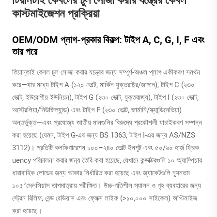
কাস্টমাইজেশন প্রক্রিয়া
OEM/ODM প্লাগ-প্রকার বিকল্প: টাইপ A, C, G, I, F এবং
তার পরে
তিয়ান্তাই কেবল চুল সোজা করার যন্ত্রের জন্য সম্পূর্ণ-অঞ্চল প্লাগ একীকরণ সমর্থন
করে—যার মধ্যে টাইপ A (১২০ ভোল্ট, মার্কিন যুক্তরাষ্ট্র/জাপান), টাইপ C (২৩০
ভোল্ট, ইউরোপীয় ইউনিয়ন), টাইপ G (২৩০ ভোল্ট, যুক্তরাজ্য), টাইপ I (২৩০ ভোল্ট,
অস্ট্রেলিয়া/নিউজিল্যান্ড) এবং টাইপ F (২৩০ ভোল্ট, জার্মানি/স্ক্যান্ডিনেভিয়া)
অন্তর্ভুক্ত—এবং প্রযোজ্য জাতীয় মানগুলির বিরুদ্ধে প্রকৌশলী যাচাইকরণ সম্পন্ন
করা হয়েছে (যেমন, টাইপ G-এর জন্য BS 1363, টাইপ I-এর জন্য AS/NZS
3112)। প্রতিটি কনফিগারেশন ১০০–২৪০ ভোল্ট ইনপুট এবং ৫০/৬০ হার্জ ফ্রিক
uency পরিচালনা করার জন্য তৈরি করা হয়েছে, যেখানে কন্ডাক্টরগুলি ১০ অ্যাম্পিয়ার
ধারাবাহিক লোডের জন্য আকার নির্ধারিত করা হয়েছে এবং জ্যাকেটগুলি ন্যূনতম
১০৫°সেলসিয়াস তাপমাত্রায় পরীক্ষিত। উচ্চ-গতিশীল স্যালন ও গৃহ ব্যবহারের জন্য
স্ট্রেন রিলিফ, বেন্ড রেডিয়াস এবং ফ্লেক্স লাইফ (>১০,০০০ সাইকেল) অপ্টিমাইজ
করা হয়েছে।