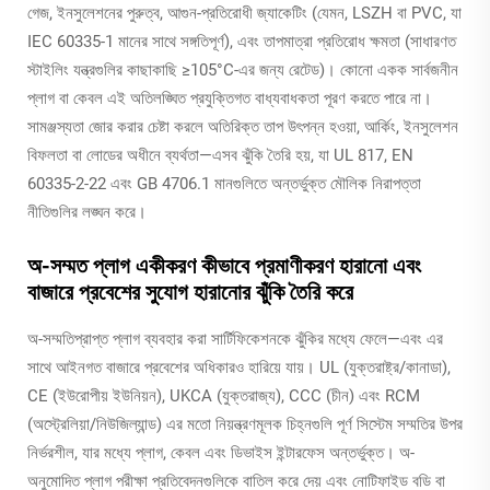
গেজ, ইনসুলেশনের পুরুত্ব, আগুন-প্রতিরোধী জ্যাকেটিং (যেমন, LSZH বা PVC, যা
IEC 60335-1 মানের সাথে সঙ্গতিপূর্ণ), এবং তাপমাত্রা প্রতিরোধ ক্ষমতা (সাধারণত
স্টাইলিং যন্ত্রগুলির কাছাকাছি ≥105°C-এর জন্য রেটেড)। কোনো একক সার্বজনীন
প্লাগ বা কেবল এই অতিলঙ্ঘিত প্রযুক্তিগত বাধ্যবাধকতা পূরণ করতে পারে না।
সামঞ্জস্যতা জোর করার চেষ্টা করলে অতিরিক্ত তাপ উৎপন্ন হওয়া, আর্কিং, ইনসুলেশন
বিফলতা বা লোডের অধীনে ব্যর্থতা—এসব ঝুঁকি তৈরি হয়, যা UL 817, EN
60335-2-22 এবং GB 4706.1 মানগুলিতে অন্তর্ভুক্ত মৌলিক নিরাপত্তা
নীতিগুলির লঙ্ঘন করে।
অ-সম্মত প্লাগ একীকরণ কীভাবে প্রমাণীকরণ হারানো এবং
বাজারে প্রবেশের সুযোগ হারানোর ঝুঁকি তৈরি করে
অ-সম্মতিপ্রাপ্ত প্লাগ ব্যবহার করা সার্টিফিকেশনকে ঝুঁকির মধ্যে ফেলে—এবং এর
সাথে আইনগত বাজারে প্রবেশের অধিকারও হারিয়ে যায়। UL (যুক্তরাষ্ট্র/কানাডা),
CE (ইউরোপীয় ইউনিয়ন), UKCA (যুক্তরাজ্য), CCC (চীন) এবং RCM
(অস্ট্রেলিয়া/নিউজিল্যান্ড) এর মতো নিয়ন্ত্রণমূলক চিহ্নগুলি পূর্ণ সিস্টেম সম্মতির উপর
নির্ভরশীল, যার মধ্যে প্লাগ, কেবল এবং ডিভাইস ইন্টারফেস অন্তর্ভুক্ত। অ-
অনুমোদিত প্লাগ পরীক্ষা প্রতিবেদনগুলিকে বাতিল করে দেয় এবং নোটিফাইড বডি বা