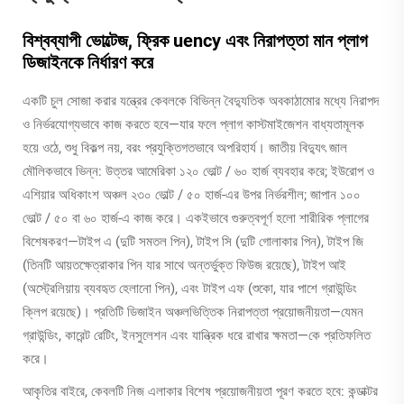
বিশ্বব্যাপী ভোল্টেজ, ফ্রিক uency এবং নিরাপত্তা মান প্লাগ
ডিজাইনকে নির্ধারণ করে
একটি চুল সোজা করার যন্ত্রের কেবলকে বিভিন্ন বৈদ্যুতিক অবকাঠামোর মধ্যে নিরাপদ
ও নির্ভরযোগ্যভাবে কাজ করতে হবে—যার ফলে প্লাগ কাস্টমাইজেশন বাধ্যতামূলক
হয়ে ওঠে, শুধু বিকল্প নয়, বরং প্রযুক্তিগতভাবে অপরিহার্য। জাতীয় বিদ্যুৎ জাল
মৌলিকভাবে ভিন্ন: উত্তর আমেরিকা ১২০ ভোল্ট / ৬০ হার্জ ব্যবহার করে; ইউরোপ ও
এশিয়ার অধিকাংশ অঞ্চল ২৩০ ভোল্ট / ৫০ হার্জ-এর উপর নির্ভরশীল; জাপান ১০০
ভোল্ট / ৫০ বা ৬০ হার্জ-এ কাজ করে। একইভাবে গুরুত্বপূর্ণ হলো শারীরিক প্লাগের
বিশেষকরণ—টাইপ এ (দুটি সমতল পিন), টাইপ সি (দুটি গোলাকার পিন), টাইপ জি
(তিনটি আয়তক্ষেত্রাকার পিন যার সাথে অন্তর্ভুক্ত ফিউজ রয়েছে), টাইপ আই
(অস্ট্রেলিয়ায় ব্যবহৃত হেলানো পিন), এবং টাইপ এফ (শুকো, যার পাশে গ্রাউন্ডিং
ক্লিপ রয়েছে)। প্রতিটি ডিজাইন অঞ্চলভিত্তিক নিরাপত্তা প্রয়োজনীয়তা—যেমন
গ্রাউন্ডিং, কারেন্ট রেটিং, ইনসুলেশন এবং যান্ত্রিক ধরে রাখার ক্ষমতা—কে প্রতিফলিত
করে।
আকৃতির বাইরে, কেবলটি নিজ এলাকার বিশেষ প্রয়োজনীয়তা পূরণ করতে হবে: কন্ডাক্টর