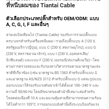
ที่หนีบผมของ Tiantai Cable
ตัวเลือกประเภทปลั๊กสำหรับ OEM/ODM: แบบ
A, C, G, I, F และอื่นๆ
สายเคเบิลเทียนไถ่ (Tiantai Cable) รองรับการรวมปลั๊กแบบ
ครบวงจรสำหรับเครื่องหนีบผม—รวมถึงปลั๊กแบบ A (120 V,
สหรัฐอเมริกา/ญี่ปุ่น), แบบ C (230 V, สหภาพยุโรป), แบบ G
(230 V, สหราชอาณาจักร), แบบ I (230 V, ออสเตรเลีย/
นิวซีแลนด์) และแบบ F (230 V, เยอรมนี/สแกนดิเนเวีย)—โดย
ผ่านการตรวจสอบและรับรองทางวิศวกรรมตามมาตรฐานแห่ง
ชาติที่เกี่ยวข้อง (เช่น มาตรฐาน BS 1363 สำหรับปลั๊กแบบ G
และมาตรฐาน AS/NZS 3112 สำหรับปลั๊กแบบ I) แต่ละรูปแบบ
ออกแบบมาให้รองรับแรงดันขาเข้าได้ตั้งแต่ 100–240 V และ
ความถี่ 50/60 Hz โดยมีขนาดของตัวนำที่เหมาะสมสำหรับ
โหลดต่อเนื่องที่ 10 A และฉนวนหุ้มสายที่สามารถทนความร้อน
ได้ไม่ต่ำกว่า 105°C การออกแบบยังคำนึงถึงระบบป้องกันแรง