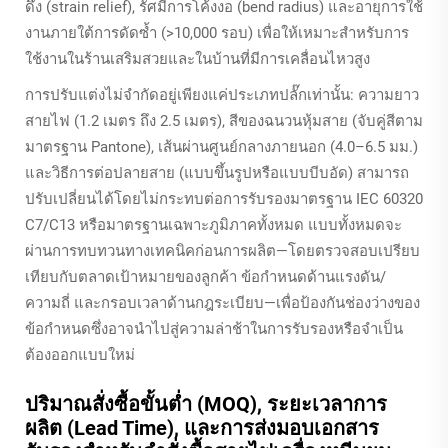
ดึง (strain relief), รัศมีการโค้งงอ (bend radius) และอายุการใช้
งานภายใต้การดัดซ้ำ (>10,000 รอบ) เพื่อให้เหมาะสำหรับการ
ใช้งานในร้านเสริมสวยและในบ้านที่มีการเคลื่อนไหวสูง
การปรับแต่งไม่จำกัดอยู่เพียงแค่ประเภทปลั๊กเท่านั้น: ความยาว
สายไฟ (1.2 เมตร ถึง 2.5 เมตร), สีของฉนวนหุ้มสาย (จับคู่สีตาม
มาตรฐาน Pantone), เส้นผ่านศูนย์กลางภายนอก (4.0–6.5 มม.)
และวิธีการต่อปลายสาย (แบบขึ้นรูปหรือแบบบีบอัด) สามารถ
ปรับเปลี่ยนได้โดยไม่กระทบต่อการรับรองมาตรฐาน IEC 60320
C7/C13 หรือมาตรฐานเฉพาะภูมิภาคทั้งหมด แบบทั้งหมดจะ
ผ่านการทบทวนทางเทคนิคก่อนการผลิต—โดยตรวจสอบเปรียบ
เทียบกับตลาดเป้าหมายของลูกค้า ข้อกำหนดด้านแรงดัน/
ความถี่ และกรอบเวลาด้านกฎระเบียบ—เพื่อป้องกันช่องว่างของ
ข้อกำหนดซึ่งอาจนำไปสู่ความล่าช้าในการรับรองหรือจำเป็น
ต้องออกแบบใหม่
ปริมาณสั่งซื้อขั้นต่ำ (MOQ), ระยะเวลาการ
ผลิต (Lead Time), และการส่งมอบเอกสาร