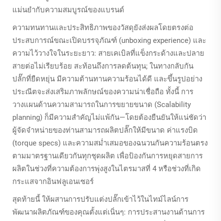
แม่นยำกับความสมบูรณ์ของแบรนด์
ความทนทานและประสิทธิภาพของวัสดุยังส่งผลโดยตรงต่อ
ประสบการณ์ขณะเปิดบรรจุภัณฑ์ (unboxing experience) และ
ความไว้วางใจในระยะยาว: สายเคเบิลที่แข็งกระด้างและปลาย
สายต่อไม่เรียบร้อย สะท้อนถึงการลดต้นทุน; ในทางกลับกัน
ปลั๊กที่ยืดหยุ่น มีความต้านทานความร้อนได้ดี และขึ้นรูปอย่าง
ประณีตจะส่งเสริมภาพลักษณ์ของความน่าเชื่อถือ ทั้งนี้ การ
วางแผนด้านความสามารถในการขยายขนาด (Scalability
planning) ก็มีความสำคัญไม่แพ้กัน—โดยต้องยืนยันให้แน่ชัดว่า
ผู้จัดจำหน่ายของท่านสามารถผลิตปลั๊กให้มีขนาด ค่าแรงบิด
(torque specs) และความสม่ำเสมอของฉนวนกันความร้อนตรง
ตามมาตรฐานเดียวกันทุกชุดผลิต เพื่อป้องกันการหยุดสายการ
ผลิตในช่วงที่ความต้องการพุ่งสูงในไตรมาสที่ 4 หรือช่วงที่เกิด
กระแสจากอินฟลูเอนเซอร์
สุดท้ายนี้ ให้ผสานการปรับแต่งปลั๊กเข้าไว้ในไทม์ไลน์การ
พัฒนาผลิตภัณฑ์ของคุณตั้งแต่เนิ่นๆ: การประสานงานด้านการ