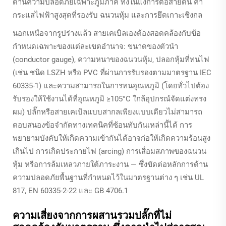
ด้านความปลอดภัยเฉพาะภูมิภาค ทั้งในแง่การต่อสายดิน ค่า
กระแสไฟฟ้าสูงสุดที่รองรับ ฉนวนหุ้ม และการยึดเกาะเชิงกล
นอกเหนือจากรูปร่างแล้ว สายเคเบิลเองต้องสอดคล้องกับข้อ
กำหนดเฉพาะของแต่ละเขตอำนาจ: ขนาดของตัวนำ
(conductor gauge), ความหนาของฉนวนหุ้ม, ปลอกหุ้มที่ทนไฟ
(เช่น ชนิด LSZH หรือ PVC ที่ผ่านการรับรองตามมาตรฐาน IEC
60335-1) และความสามารถในการทนอุณหภูมิ (โดยทั่วไปต้อง
รับรองให้ใช้งานได้ที่อุณหภูมิ ≥105°C ใกล้อุปกรณ์จัดแต่งทรง
ผม) ปลั๊กหรือสายเคเบิลแบบสากลเพียงแบบเดียวไม่สามารถ
ตอบสนองข้อจำกัดทางเทคนิคที่ซ้อนทับกันเหล่านี้ได้ การ
พยายามบังคับให้เกิดความเข้ากันได้อาจก่อให้เกิดความร้อนสูง
เกินไป การเกิดประกายไฟ (arcing) การเสื่อมสภาพของฉนวน
หุ้ม หรือการล้มเหลวภายใต้ภาระงาน — ซึ่งขัดต่อหลักการด้าน
ความปลอดภัยพื้นฐานที่กำหนดไว้ในมาตรฐานต่าง ๆ เช่น UL
817, EN 60335-2-22 และ GB 4706.1
ความเสี่ยงจากการผสานรวมปลั๊กที่ไม่