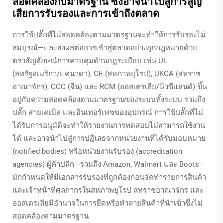
สอดคล้องกับมาตรฐาน ซึ่งอาจนำไปสู่การสูญ
เสียการรับรองและการเข้าถึงตลาด
การใช้ปลั๊กที่ไม่สอดคล้องตามมาตรฐานจะทำให้การรับรองไม่
สมบูรณ์—และส่งผลต่อการเข้าสู่ตลาดอย่างถูกกฎหมายด้วย
ตราสัญลักษณ์การควบคุมด้านกฎระเบียบ เช่น UL
(สหรัฐอเมริกา/แคนาดา), CE (สหภาพยุโรป), UKCA (สหราช
อาณาจักร), CCC (จีน) และ RCM (ออสเตรเลีย/นิวซีแลนด์) ขึ้น
อยู่กับความสอดคล้องตามมาตรฐานของระบบทั้งระบบ รวมถึง
ปลั๊ก สายเคเบิล และอินเทอร์เฟซของอุปกรณ์ การใช้ปลั๊กที่ไม่
ได้รับการอนุมัติจะทำให้รายงานการทดสอบไม่สามารถใช้งาน
ได้ และอาจนำไปสู่การปฏิเสธจากหน่วยงานที่ได้รับมอบหมาย
(notified bodies) หรือหน่วยงานรับรอง (accreditation
agencies) ผู้ค้าปลีก—รวมถึง Amazon, Walmart และ Boots—
มักกำหนดให้มีเอกสารรับรองที่ถูกต้องก่อนจัดทำรายการสินค้า
และเจ้าหน้าที่ศุลกากรในสหภาพยุโรป สหราชอาณาจักร และ
ออสเตรเลียมีอำนาจในการยึดหรือทำลายสินค้าที่นำเข้าซึ่งไม่
สอดคล้องตามมาตรฐาน