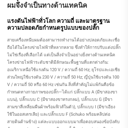
ผมจึงจำเป็นทางด้านเทคนิค
แรงดันไฟฟ้าทั่วโลก ความถี่ และมาตรฐาน
ความปลอดภัยกำหนดรูปแบบของปลั๊ก
สายเครื่องหนีบผมต้องสามารถทำงานได้อย่างปลอดภัยและเชื่อ
ถือได้ในโครงข่ายไฟฟ้าที่หลากหลาย ซึ่งทำให้การปรับแต่งปลั๊ก
ไม่ใช่เรื่องที่เลือกได้ แต่เป็นสิ่งจำเป็นอย่างยิ่งทางด้านเทคนิค
โครงข่ายไฟฟ้าระดับชาติมีลักษณะพื้นฐานที่แตกต่างกัน:
อเมริกาเหนือใช้แรงดัน 120 V / ความถี่ 60 Hz; ยุโรปและเอเชีย
ส่วนใหญ่ใช้แรงดัน 230 V / ความถี่ 50 Hz; ญี่ปุ่นใช้แรงดัน 100
V / ความถี่ 50 หรือ 60 Hz เช่นกัน สิ่งที่สำคัญไม่แพ้กันคือข้อ
กำหนดทางกายภาพของปลั๊ก—ได้แก่ ปลั๊กแบบ A (มีขาสองขา
แบน), ปลั๊กแบบ C (มีขาสองขาทรงกลม), ปลั๊กแบบ G (มีขา
สามขาสี่เหลี่ยมผืนผ้าพร้อมฟิวส์ในตัว), ปลั๊กแบบ I (มีขาเอียง
ใช้ในออสเตรเลีย) และปลั๊กแบบ F (Schuko พร้อมคลิปต่อ
สายดินด้านข้าง) แต่ละแบบออกแบบมาเพื่อตอบสนองข้อบังคับ