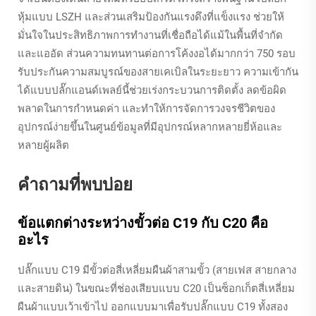
หุ้มแบบ LSZH และส่วนเสริมป้องกันแรงดึงที่แข็งแรง ช่วยให้
มั่นใจในประสิทธิภาพการทำงานที่เชื่อถือได้แม้ในพื้นที่จำกัด
และแออัด ส่วนความทนทานต่อการโค้งงอได้มากกว่า 750 รอบ
รับประกันความสมบูรณ์ของสายเคเบิลในระยะยาว ความเข้ากัน
ได้แบบปลั๊กแอนด์เพลย์นี้ช่วยเร่งกระบวนการติดตั้ง ลดข้อผิด
พลาดในการกำหนดค่า และทำให้การจัดการวงจรชีวิตของ
อุปกรณ์ง่ายขึ้นในศูนย์ข้อมูลที่มีอุปกรณ์หลากหลายยี่ห้อและ
หลายผู้ผลิต
คำถามที่พบบ่อย
ข้อแตกต่างระหว่างขั้วต่อ C19 กับ C20 คือ
อะไร
ปลั๊กแบบ C19 มีขั้วต่อสี่เหลี่ยมผืนผ้าสามขั้ว (สายเฟส สายกลาง
และสายดิน) ในขณะที่ช่องเสียบแบบ C20 เป็นซ็อกเก็ตสี่เหลี่ยม
ผืนผ้าแบบเว้าเข้าไป ออกแบบมาเพื่อรับปลั๊กแบบ C19 ทั้งสอง