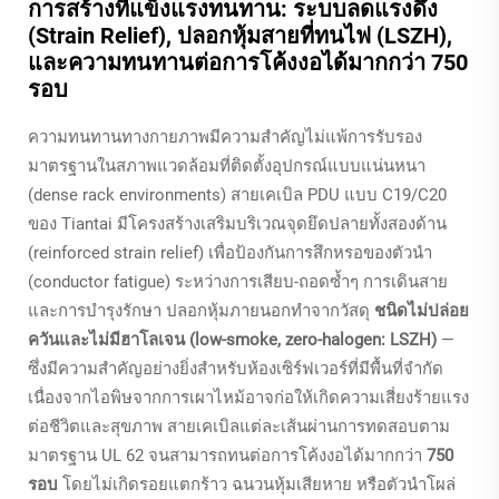
การสร้างที่แข็งแรงทนทาน: ระบบลดแรงดึง
(Strain Relief), ปลอกหุ้มสายที่ทนไฟ (LSZH),
และความทนทานต่อการโค้งงอได้มากกว่า 750
รอบ
ความทนทานทางกายภาพมีความสำคัญไม่แพ้การรับรอง
มาตรฐานในสภาพแวดล้อมที่ติดตั้งอุปกรณ์แบบแน่นหนา
(dense rack environments) สายเคเบิล PDU แบบ C19/C20
ของ Tiantai มีโครงสร้างเสริมบริเวณจุดยึดปลายทั้งสองด้าน
(reinforced strain relief) เพื่อป้องกันการสึกหรอของตัวนำ
(conductor fatigue) ระหว่างการเสียบ-ถอดซ้ำๆ การเดินสาย
และการบำรุงรักษา ปลอกหุ้มภายนอกทำจากวัสดุ
ชนิดไม่ปล่อย
ควันและไม่มีฮาโลเจน (low-smoke, zero-halogen: LSZH)
—
ซึ่งมีความสำคัญอย่างยิ่งสำหรับห้องเซิร์ฟเวอร์ที่มีพื้นที่จำกัด
เนื่องจากไอพิษจากการเผาไหม้อาจก่อให้เกิดความเสี่ยงร้ายแรง
ต่อชีวิตและสุขภาพ สายเคเบิลแต่ละเส้นผ่านการทดสอบตาม
มาตรฐาน UL 62 จนสามารถทนต่อการโค้งงอได้มากกว่า
750
รอบ
โดยไม่เกิดรอยแตกร้าว ฉนวนหุ้มเสียหาย หรือตัวนำโผล่