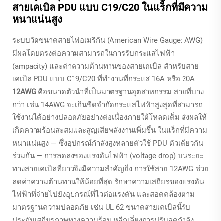
สายเคเบิล PDU แบบ C19/C20 ในแร็กที่มีความ
หนาแน่นสูง
ระบบวัดขนาดสายไฟอเมริกัน (American Wire Gauge: AWG)
มีผลโดยตรงต่อความสามารถในการรับกระแสไฟฟ้า
(ampacity) และค่าความต้านทานของสายเคเบิล สำหรับสาย
เคเบิล PDU แบบ C19/C20 ที่ทำงานที่กระแส 16A หรือ 20A
12AWG
คือขนาดตัวนำที่เป็นมาตรฐานอุตสาหกรรม สายที่บาง
กว่า เช่น 14AWG จะเกินขีดจำกัดกระแสไฟฟ้าสูงสุดที่สามารถ
ใช้งานได้อย่างปลอดภัยอย่างต่อเนื่องภายใต้โหลดเต็ม ส่งผลให้
เกิดความร้อนสะสมและสูญเสียพลังงานเพิ่มขึ้น ในแร็กที่มีความ
หนาแน่นสูง — ซึ่งอุปกรณ์กำลังสูงหลายตัวใช้ PDU ตัวเดียวกัน
ร่วมกัน — การลดลงของแรงดันไฟฟ้า (voltage drop) บนระยะ
ทางสายเคเบิลที่ยาวจึงมีความสำคัญยิ่ง การใช้สาย 12AWG ช่วย
ลดค่าความต้านทานให้น้อยที่สุด รักษาความเสถียรของแรงดัน
ไฟฟ้าที่จ่ายไปยังอุปกรณ์ที่ไวต่อแรงดัน และสอดคล้องตาม
มาตรฐานความปลอดภัย เช่น UL 62 ขนาดสายเคเบิลนี้รับ
ประกันเสถียรภาพทางความร้อน หลีกเลี่ยงการปรับลดกำลัง