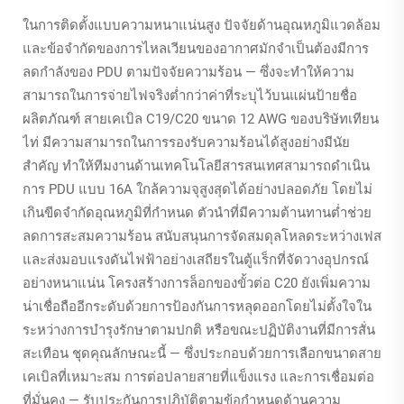
ในการติดตั้งแบบความหนาแน่นสูง ปัจจัยด้านอุณหภูมิแวดล้อม
และข้อจำกัดของการไหลเวียนของอากาศมักจำเป็นต้องมีการ
ลดกำลังของ PDU ตามปัจจัยความร้อน — ซึ่งจะทำให้ความ
สามารถในการจ่ายไฟจริงต่ำกว่าค่าที่ระบุไว้บนแผ่นป้ายชื่อ
ผลิตภัณฑ์ สายเคเบิล C19/C20 ขนาด 12 AWG ของบริษัทเทียน
ไท่ มีความสามารถในการรองรับความร้อนได้สูงอย่างมีนัย
สำคัญ ทำให้ทีมงานด้านเทคโนโลยีสารสนเทศสามารถดำเนิน
การ PDU แบบ 16A ใกล้ความจุสูงสุดได้อย่างปลอดภัย โดยไม่
เกินขีดจำกัดอุณหภูมิที่กำหนด ตัวนำที่มีความต้านทานต่ำช่วย
ลดการสะสมความร้อน สนับสนุนการจัดสมดุลโหลดระหว่างเฟส
และส่งมอบแรงดันไฟฟ้าอย่างเสถียรในตู้แร็กที่จัดวางอุปกรณ์
อย่างหนาแน่น โครงสร้างการล็อกของขั้วต่อ C20 ยังเพิ่มความ
น่าเชื่อถืออีกระดับด้วยการป้องกันการหลุดออกโดยไม่ตั้งใจใน
ระหว่างการบำรุงรักษาตามปกติ หรือขณะปฏิบัติงานที่มีการสั่น
สะเทือน ชุดคุณลักษณะนี้ — ซึ่งประกอบด้วยการเลือกขนาดสาย
เคเบิลที่เหมาะสม การต่อปลายสายที่แข็งแรง และการเชื่อมต่อ
ที่มั่นคง — รับประกันการปฏิบัติตามข้อกำหนดด้านความ