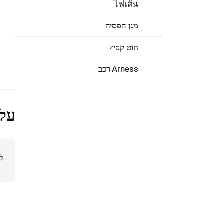
ไฟเส้น
מגן הפסיה
חוט קפיץ
Arness רכב
על 
ל