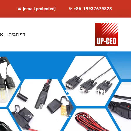
[email protected]
+86-19937679823
דף הבית
או
สาย חשמל
דף הבית
>
מוצרים
>
כבל חשמל