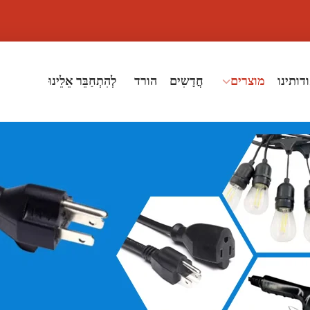
דותינו
מוצרים
חֲדָשִים
הורד
לְהִתְחַבֵּר אֵלֵינוּ